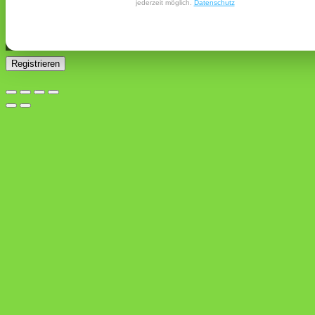
jederzeit möglich.
Datenschutz
Ja, ich möchte ein Kundenkonto eröffnen und akzeptiere
Erforderlich
die
Datenschutzerklärung
.
*
Registrieren