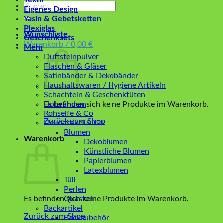
Textil
Suchen
Eigenes Design
nach:
Yasin & Gebetsketten
Plexiglas
Wunschliste
Geschenksets
Warenkorb /
0,00
€
Mehr
Duftsteinpulver
Flaschen & Gläser
Satinbänder & Dekobänder
Haushaltswaren / Hygiene Artikeln
Schachteln & Geschenktüten
Es befinden sich keine Produkte im Warenkorb.
Holzrahmen
Rohseife & Co
Zurück zum Shop
Dekoartikel & Co
Blumen
Warenkorb
Dekoblumen
Künstliche Blumen
Papierblumen
Latexblumen
Tüll
Perlen
Es befinden sich keine Produkte im Warenkorb.
Quasten
Backartikel
Zurück zum Shop
Backzubehör