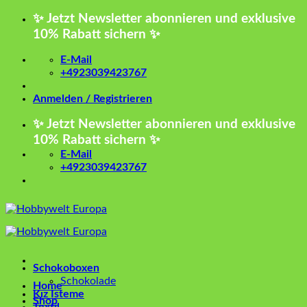
Zum
✨ Jetzt Newsletter abonnieren und exklusive
Inhalt
10% Rabatt sichern ✨
springen
E-Mail
+4923039423767
Anmelden / Registrieren
✨ Jetzt Newsletter abonnieren und exklusive
10% Rabatt sichern ✨
E-Mail
+4923039423767
Schokoboxen
Schokolade
Home
Kız İsteme
Shop