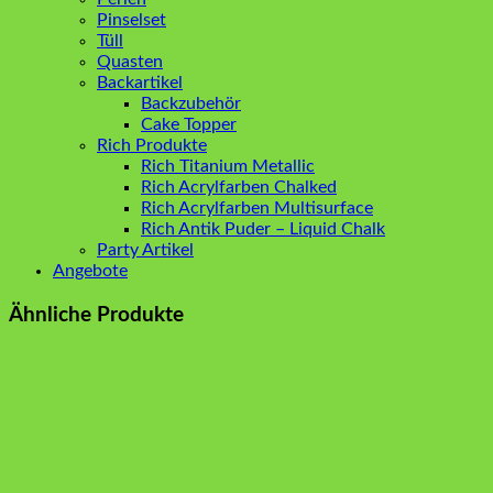
Pinselset
Tüll
Quasten
Backartikel
Backzubehör
Cake Topper
Rich Produkte
Rich Titanium Metallic
Rich Acrylfarben Chalked
Rich Acrylfarben Multisurface
Rich Antik Puder – Liquid Chalk
Party Artikel
Angebote
Ähnliche Produkte