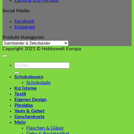
Zahlung und Versand
Social Media
Facebook
Instagram
Produkt-Kategorien
Copyright 2021 © Hobbywelt Europa
Suchen
nach:
Schokoboxen
Schokolade
Kız İsteme
Textil
Eigenes Design
Plexiglas
Yasin & Gebet
Geschenksets
Mehr
Flaschen & Gläser
Deko & Bastelartikel