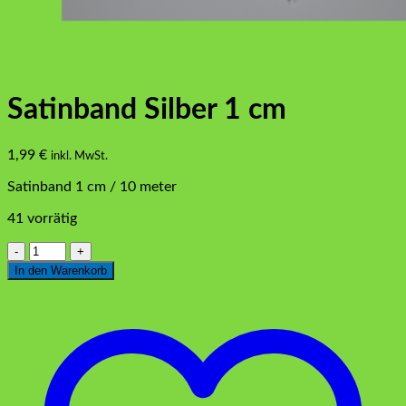
Satinband Silber 1 cm
1,99
€
inkl. MwSt.
Satinband 1 cm / 10 meter
41 vorrätig
Satinband
Silber
In den Warenkorb
1
cm
Menge