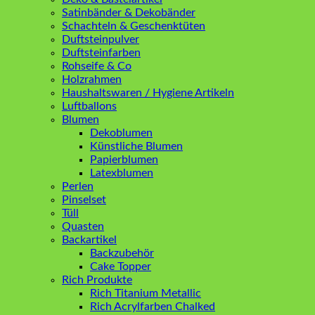
Satinbänder & Dekobänder
Schachteln & Geschenktüten
Duftsteinpulver
Duftsteinfarben
Rohseife & Co
Holzrahmen
Haushaltswaren / Hygiene Artikeln
Luftballons
Blumen
Dekoblumen
Künstliche Blumen
Papierblumen
Latexblumen
Perlen
Pinselset
Tüll
Quasten
Backartikel
Backzubehör
Cake Topper
Rich Produkte
Rich Titanium Metallic
Rich Acrylfarben Chalked