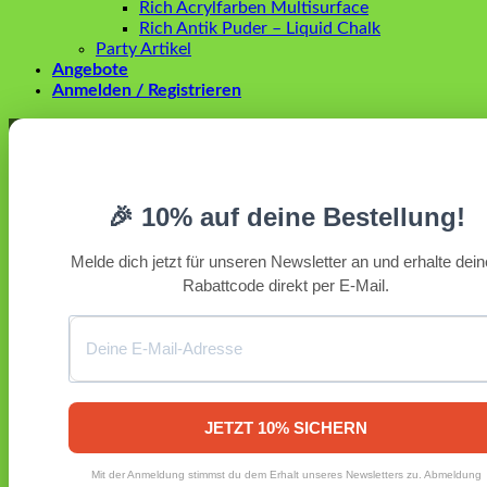
Rich Acrylfarben Multisurface
Rich Antik Puder – Liquid Chalk
Party Artikel
Angebote
Anmelden / Registrieren
Anmelden
Erforderlich
Benutzername oder E-Mail-Adresse
*
🎉 10% auf deine Bestellung!
Erforderlich
Passwort
*
Melde dich jetzt für unseren Newsletter an und erhalte dei
Rabattcode direkt per E-Mail.
Angemeldet bleiben
Anmelden
Passwort vergessen?
Registrieren
Erforderlich
E-Mail-Adresse
*
JETZT 10% SICHERN
Ein Link zum Erstellen eines neuen Passworts wird an deine
Mit der Anmeldung stimmst du dem Erhalt unseres Newsletters zu. Abmeldung
E-Mail-Adresse gesendet.