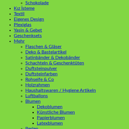
Schokolade
Kız İsteme
Textil
Eigenes Design
Plexiglas
Yasin & Gebet
Geschenksets
Mehr
Flaschen & Gläser
Deko & Bastelartikel
Satinbänder & Dekobänder
Schachteln & Geschenktüten
Duftsteinpulver
Duftsteinfarben
Rohseife & Co
Holzrahmen
Haushaltswaren / Hygiene Artikeln
Luftballons
Blumen
Dekoblumen
Künstliche Blumen
Papierblumen
Latexblumen
Perlen