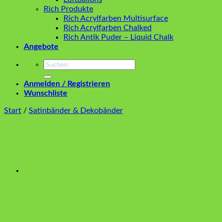
Rich Produkte
Rich Acrylfarben Multisurface
Rich Acrylfarben Chalked
Rich Antik Puder – Liquid Chalk
Angebote
Suchen
nach:
Anmelden / Registrieren
Wunschliste
Start
/
Satinbänder & Dekobänder