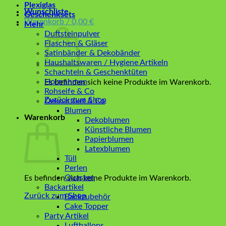
Plexiglas
Wunschliste
Geschenksets
Warenkorb /
0,00
€
Mehr
Duftsteinpulver
Flaschen & Gläser
Satinbänder & Dekobänder
Haushaltswaren / Hygiene Artikeln
Schachteln & Geschenktüten
Holzrahmen
Es befinden sich keine Produkte im Warenkorb.
Rohseife & Co
Zurück zum Shop
Dekoartikel & Co
Blumen
Warenkorb
Dekoblumen
Künstliche Blumen
Papierblumen
Latexblumen
Tüll
Perlen
Quasten
Es befinden sich keine Produkte im Warenkorb.
Backartikel
Zurück zum Shop
Backzubehör
Cake Topper
Party Artikel
Luftballons