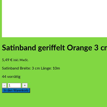
Satinband geriffelt Orange 3 
5,49
€
inkl. MwSt.
Satinband Breite: 3 cm Länge: 10m
44 vorrätig
Satinband
geriffelt
In den Warenkorb
Orange
3
cm