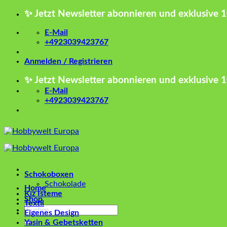
Zum
✨ Jetzt Newsletter abonnieren und exklusive 
Inhalt
springen
E-Mail
+4923039423767
Anmelden / Registrieren
✨ Jetzt Newsletter abonnieren und exklusive 
E-Mail
+4923039423767
Schokoboxen
Schokolade
Home
Kız İsteme
Shop
Textil
Suchen
Eigenes Design
nach:
Yasin & Gebetsketten