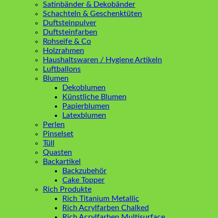
Satinbänder & Dekobänder
Schachteln & Geschenktüten
Duftsteinpulver
Duftsteinfarben
Rohseife & Co
Holzrahmen
Haushaltswaren / Hygiene Artikeln
Luftballons
Blumen
Dekoblumen
Künstliche Blumen
Papierblumen
Latexblumen
Perlen
Pinselset
Tüll
Quasten
Backartikel
Backzubehör
Cake Topper
Rich Produkte
Rich Titanium Metallic
Rich Acrylfarben Chalked
Rich Acrylfarben Multisurface