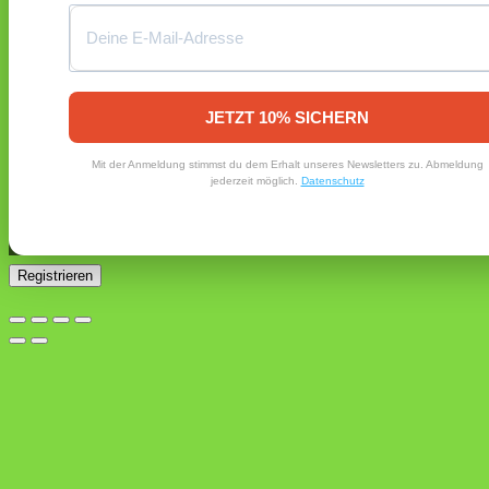
Passwort vergessen?
Registrieren
Erforderlich
E-Mail-Adresse
*
JETZT 10% SICHERN
Ein Link zum Erstellen eines neuen Passworts wird an deine
Mit der Anmeldung stimmst du dem Erhalt unseres Newsletters zu. Abmeldung
E-Mail-Adresse gesendet.
jederzeit möglich.
Datenschutz
Ja, ich möchte ein Kundenkonto eröffnen und akzeptiere
Erforderlich
die
Datenschutzerklärung
.
*
Registrieren