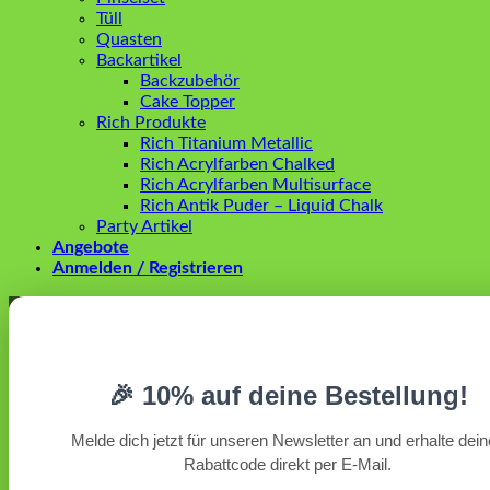
Tüll
Quasten
Backartikel
Backzubehör
Cake Topper
Rich Produkte
Rich Titanium Metallic
Rich Acrylfarben Chalked
Rich Acrylfarben Multisurface
Rich Antik Puder – Liquid Chalk
Party Artikel
Angebote
Anmelden / Registrieren
Anmelden
Erforderlich
Benutzername oder E-Mail-Adresse
*
🎉 10% auf deine Bestellung!
Erforderlich
Passwort
*
Melde dich jetzt für unseren Newsletter an und erhalte dei
Rabattcode direkt per E-Mail.
Angemeldet bleiben
Anmelden