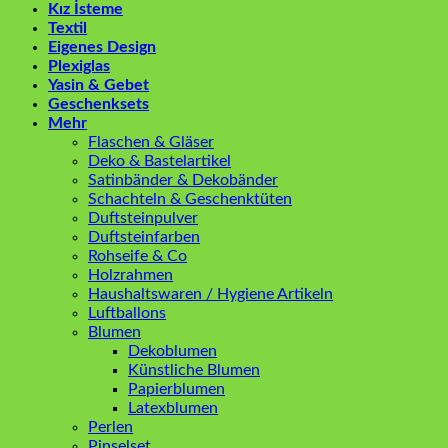
Kız İsteme
Textil
Eigenes Design
Plexiglas
Yasin & Gebet
Geschenksets
Mehr
Flaschen & Gläser
Deko & Bastelartikel
Satinbänder & Dekobänder
Schachteln & Geschenktüten
Duftsteinpulver
Duftsteinfarben
Rohseife & Co
Holzrahmen
Haushaltswaren / Hygiene Artikeln
Luftballons
Blumen
Dekoblumen
Künstliche Blumen
Papierblumen
Latexblumen
Perlen
Pinselset