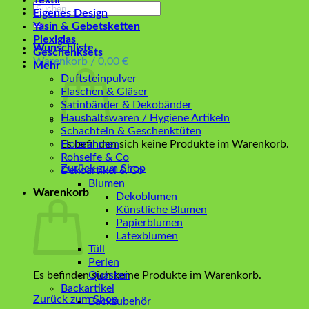
Textil
Suchen
Eigenes Design
nach:
Yasin & Gebetsketten
Plexiglas
Wunschliste
Geschenksets
Warenkorb /
0,00
€
Mehr
Duftsteinpulver
Flaschen & Gläser
Satinbänder & Dekobänder
Haushaltswaren / Hygiene Artikeln
Schachteln & Geschenktüten
Es befinden sich keine Produkte im Warenkorb.
Holzrahmen
Rohseife & Co
Zurück zum Shop
Dekoartikel & Co
Blumen
Warenkorb
Dekoblumen
Künstliche Blumen
Papierblumen
Latexblumen
Tüll
Perlen
Es befinden sich keine Produkte im Warenkorb.
Quasten
Backartikel
Zurück zum Shop
Backzubehör