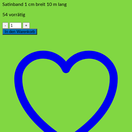
Satinband 1 cm breit 10 m lang
54 vorrätig
Satinband
Puder
In den Warenkorb
Rosa
1
cm
Menge