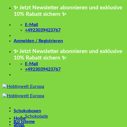
Zum
✨ Jetzt Newsletter abonnieren und exklusive
Inhalt
10% Rabatt sichern ✨
springen
E-Mail
+4923039423767
Anmelden / Registrieren
✨ Jetzt Newsletter abonnieren und exklusive
10% Rabatt sichern ✨
E-Mail
+4923039423767
Schokoboxen
Schokolade
Home
Kız İsteme
Shop