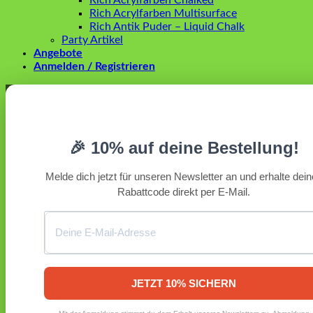
Rich Acrylfarben Chalked
Rich Acrylfarben Multisurface
Rich Antik Puder – Liquid Chalk
Party Artikel
Angebote
Anmelden / Registrieren
Anmelden
Erforderlich
Benutzername oder E-Mail-Adresse
*
🎉 10% auf deine Bestellung!
Erforderlich
Passwort
*
Melde dich jetzt für unseren Newsletter an und erhalte dei
Rabattcode direkt per E-Mail.
Angemeldet bleiben
Anmelden
Passwort vergessen?
Registrieren
Erforderlich
E-Mail-Adresse
*
JETZT 10% SICHERN
Ein Link zum Erstellen eines neuen Passworts wird an deine