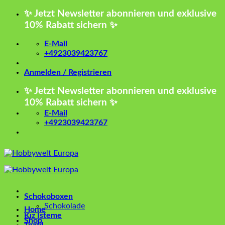
Zum
✨ Jetzt Newsletter abonnieren und exklusive
Inhalt
10% Rabatt sichern ✨
springen
E-Mail
+4923039423767
Anmelden / Registrieren
✨ Jetzt Newsletter abonnieren und exklusive
10% Rabatt sichern ✨
E-Mail
+4923039423767
Schokoboxen
Schokolade
Home
Kız İsteme
Shop