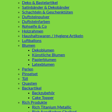
Deko & Bastelartikel
Satinbänder & Dekobänder
Schachteln & Geschenktüten
Duftsteinpulver
Duftsteinfarben
Rohseife & Co
Holzrahmen
Haushaltswaren / Hygiene Artikeln
Luftballons
Blumen
Dekoblumen
Künstliche Blumen
Papierblumen
Latexblumen
Perlen
Pinselset
Tüll
Quasten
Backartikel
Backzubehör
Cake Topper
Rich Produkte
Rich Titanium Metallic