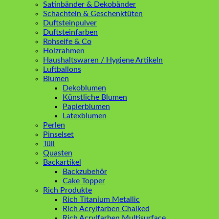
Satinbänder & Dekobänder
Schachteln & Geschenktüten
Duftsteinpulver
Duftsteinfarben
Rohseife & Co
Holzrahmen
Haushaltswaren / Hygiene Artikeln
Luftballons
Blumen
Dekoblumen
Künstliche Blumen
Papierblumen
Latexblumen
Perlen
Pinselset
Tüll
Quasten
Backartikel
Backzubehör
Cake Topper
Rich Produkte
Rich Titanium Metallic
Rich Acrylfarben Chalked
Rich Acrylfarben Multisurface