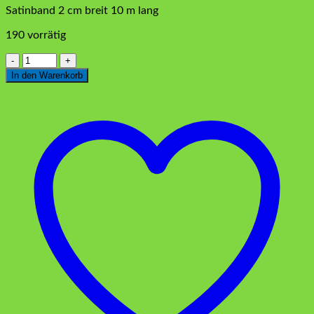
Satinband 2 cm breit 10 m lang
190 vorrätig
Satinband
geriffelt
In den Warenkorb
Rot
2
cm
Menge