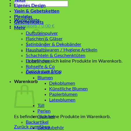
Textil
Suchen
Eigenes Design
nach:
Yasin & Gebetsketten
Plexiglas
Wunschliste
Geschenksets
Warenkorb /
0,00
€
Mehr
Duftsteinpulver
Flaschen & Gläser
Satinbänder & Dekobänder
Haushaltswaren / Hygiene Artikeln
Schachteln & Geschenktüten
Es befinden sich keine Produkte im Warenkorb.
Holzrahmen
Rohseife & Co
Zurück zum Shop
Dekoartikel & Co
Blumen
Warenkorb
Dekoblumen
Künstliche Blumen
Papierblumen
Latexblumen
Tüll
Perlen
Es befinden sich keine Produkte im Warenkorb.
Quasten
Backartikel
Zurück zum Shop
Backzubehör