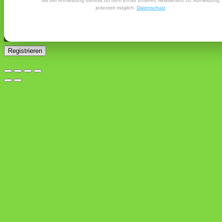
Mit der Anmeldung stimmst du dem Erhalt unseres Newsletters zu. Abmeldung
E-Mail-Adresse gesendet.
jederzeit möglich.
Datenschutz
Ja, ich möchte ein Kundenkonto eröffnen und akzeptiere
Erforderlich
die
Datenschutzerklärung
.
*
Registrieren