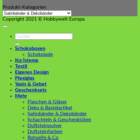
Produkt-Kategorien
Copyright 2021 © Hobbywelt Europa
Suchen
nach:
Schokoboxen
Schokolade
Kız İsteme
Textil
Eigenes Design
Plexiglas
Yasin & Gebet
Geschenksets
Mehr
Flaschen & Gläser
Deko & Bastelartikel
Satinbänder & Dekobänder
Schachteln & Geschenktüten
Duftsteinpulver
Duftsteinfarben
Rohseife & Co