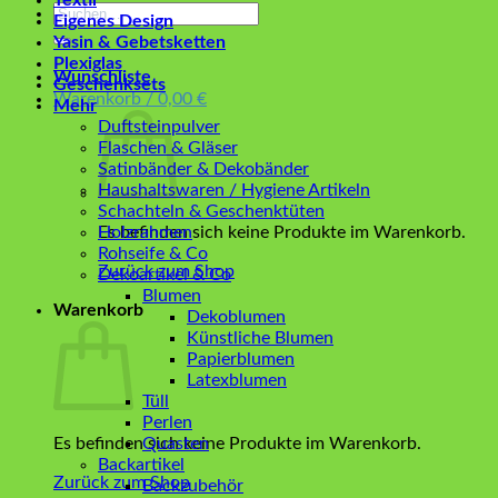
Textil
Suchen
Eigenes Design
nach:
Yasin & Gebetsketten
Plexiglas
Wunschliste
Geschenksets
Warenkorb /
0,00
€
Mehr
Duftsteinpulver
Flaschen & Gläser
Satinbänder & Dekobänder
Haushaltswaren / Hygiene Artikeln
Schachteln & Geschenktüten
Es befinden sich keine Produkte im Warenkorb.
Holzrahmen
Rohseife & Co
Zurück zum Shop
Dekoartikel & Co
Blumen
Warenkorb
Dekoblumen
Künstliche Blumen
Papierblumen
Latexblumen
Tüll
Perlen
Es befinden sich keine Produkte im Warenkorb.
Quasten
Backartikel
Zurück zum Shop
Backzubehör