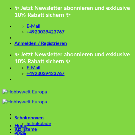
Zum
✨ Jetzt Newsletter abonnieren und exklusive
Inhalt
10% Rabatt sichern ✨
springen
E-Mail
+4923039423767
Anmelden / Registrieren
✨ Jetzt Newsletter abonnieren und exklusive
10% Rabatt sichern ✨
E-Mail
+4923039423767
Schokoboxen
Schokolade
Home
Kız İsteme
Shop