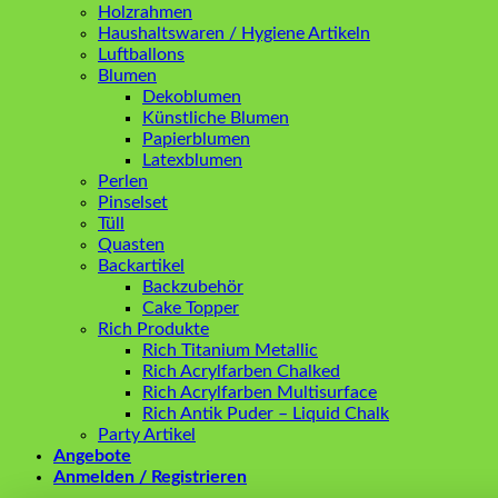
Holzrahmen
Haushaltswaren / Hygiene Artikeln
Luftballons
Blumen
Dekoblumen
Künstliche Blumen
Papierblumen
Latexblumen
Perlen
Pinselset
Tüll
Quasten
Backartikel
Backzubehör
Cake Topper
Rich Produkte
Rich Titanium Metallic
Rich Acrylfarben Chalked
Rich Acrylfarben Multisurface
Rich Antik Puder – Liquid Chalk
Party Artikel
Angebote
Anmelden / Registrieren