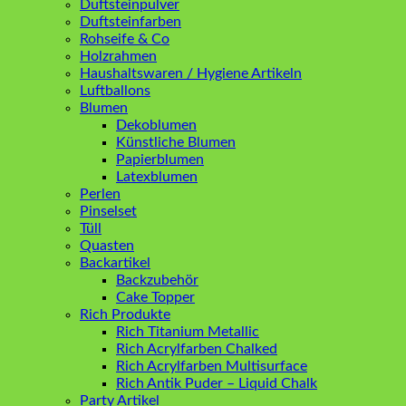
Duftsteinpulver
Duftsteinfarben
Rohseife & Co
Holzrahmen
Haushaltswaren / Hygiene Artikeln
Luftballons
Blumen
Dekoblumen
Künstliche Blumen
Papierblumen
Latexblumen
Perlen
Pinselset
Tüll
Quasten
Backartikel
Backzubehör
Cake Topper
Rich Produkte
Rich Titanium Metallic
Rich Acrylfarben Chalked
Rich Acrylfarben Multisurface
Rich Antik Puder – Liquid Chalk
Party Artikel