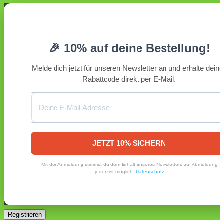
Anmelden
Erforderlich
Benutzername oder E-Mail-Adresse
*
🎉 10% auf deine Bestellung!
Erforderlich
Passwort
*
Melde dich jetzt für unseren Newsletter an und erhalte dei
Rabattcode direkt per E-Mail.
Angemeldet bleiben
Anmelden
Passwort vergessen?
Registrieren
Erforderlich
E-Mail-Adresse
*
JETZT 10% SICHERN
Ein Link zum Erstellen eines neuen Passworts wird an deine
Mit der Anmeldung stimmst du dem Erhalt unseres Newsletters zu. Abmeldung
E-Mail-Adresse gesendet.
jederzeit möglich.
Datenschutz
Ja, ich möchte ein Kundenkonto eröffnen und akzeptiere
Erforderlich
die
Datenschutzerklärung
.
*
Registrieren