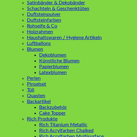
Satinbänder & Dekobänder
Schachteln & Geschenktüten
Duftsteinpulver
Duftsteinfarben
Rohseife & Co
Holzrahmen
Haushaltswaren / Hygiene Artikeln
Luftballons
Blumen
Dekoblumen
Künstliche Blumen
Papierblumen
Latexblumen
Perlen
Pinselset
Tüll
Quasten
Backartikel
Backzubehör
Cake Topper
Rich Produkte
Rich Titanium Metallic
Rich Acrylfarben Chalked
Rich Acrylfarben Multisurface