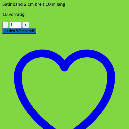
Satinband 2 cm breit 10 m lang
10 vorrätig
Satinband
Flieder
In den Warenkorb
2
cm
Menge