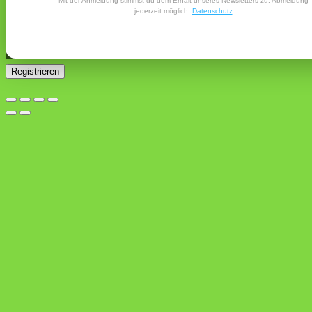
Mit der Anmeldung stimmst du dem Erhalt unseres Newsletters zu. Abmeldung
E-Mail-Adresse gesendet.
jederzeit möglich.
Datenschutz
Ja, ich möchte ein Kundenkonto eröffnen und akzeptiere
Erforderlich
die
Datenschutzerklärung
.
*
Registrieren