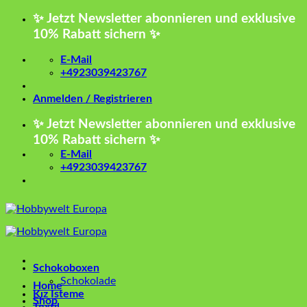
Zum
✨ Jetzt Newsletter abonnieren und exklusive
Inhalt
10% Rabatt sichern ✨
springen
E-Mail
+4923039423767
Anmelden / Registrieren
✨ Jetzt Newsletter abonnieren und exklusive
10% Rabatt sichern ✨
E-Mail
+4923039423767
Schokoboxen
Schokolade
Home
Kız İsteme
Shop