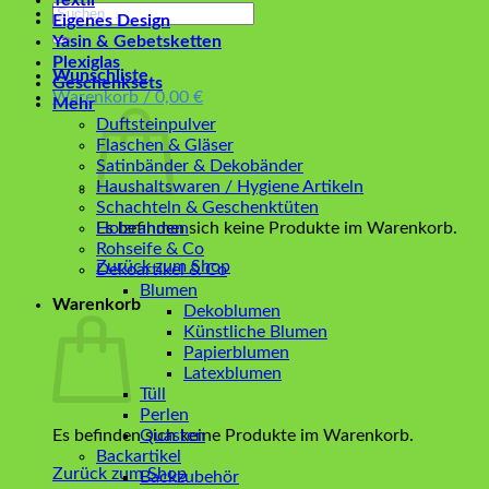
Textil
Suchen
Eigenes Design
nach:
Yasin & Gebetsketten
Plexiglas
Wunschliste
Geschenksets
Warenkorb /
0,00
€
Mehr
Duftsteinpulver
Flaschen & Gläser
Satinbänder & Dekobänder
Haushaltswaren / Hygiene Artikeln
Schachteln & Geschenktüten
Es befinden sich keine Produkte im Warenkorb.
Holzrahmen
Rohseife & Co
Zurück zum Shop
Dekoartikel & Co
Blumen
Warenkorb
Dekoblumen
Künstliche Blumen
Papierblumen
Latexblumen
Tüll
Perlen
Es befinden sich keine Produkte im Warenkorb.
Quasten
Backartikel
Zurück zum Shop
Backzubehör