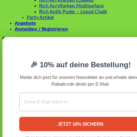
Rich Acrylfarben Chalked
Rich Acrylfarben Multisurface
Rich Antik Puder – Liquid Chalk
Party Artikel
Angebote
Anmelden / Registrieren
Anmelden
Erforderlich
Benutzername oder E-Mail-Adresse
*
🎉 10% auf deine Bestellung!
Erforderlich
Passwort
*
Melde dich jetzt für unseren Newsletter an und erhalte dei
Rabattcode direkt per E-Mail.
Angemeldet bleiben
Anmelden
Passwort vergessen?
Registrieren
Erforderlich
E-Mail-Adresse
*
JETZT 10% SICHERN
Ein Link zum Erstellen eines neuen Passworts wird an deine