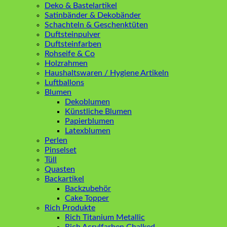
Deko & Bastelartikel
Satinbänder & Dekobänder
Schachteln & Geschenktüten
Duftsteinpulver
Duftsteinfarben
Rohseife & Co
Holzrahmen
Haushaltswaren / Hygiene Artikeln
Luftballons
Blumen
Dekoblumen
Künstliche Blumen
Papierblumen
Latexblumen
Perlen
Pinselset
Tüll
Quasten
Backartikel
Backzubehör
Cake Topper
Rich Produkte
Rich Titanium Metallic