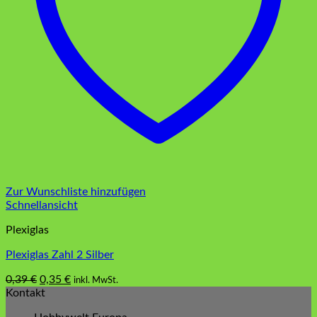
Zur Wunschliste hinzufügen
Schnellansicht
Plexiglas
Plexiglas Zahl 2 Silber
Ursprünglicher
Aktueller
0,39
€
0,35
€
inkl. MwSt.
Preis
Preis
Kontakt
war:
ist: