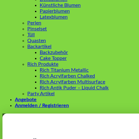
Künstliche Blumen
Papierblumen
Latexblumen
Perlen
Pinselset
Tüll
Quasten
Backartikel
Backzubehör
Cake Topper
Rich Produkte
Rich Titanium Metallic
Rich Acrylfarben Chalked
Rich Acrylfarben Multisurface
Rich Antik Puder – Liquid Chalk
Party Artikel
Angebote
Anmelden / Registrieren
Anmelden
Erforderlich
Benutzername oder E-Mail-Adresse
*