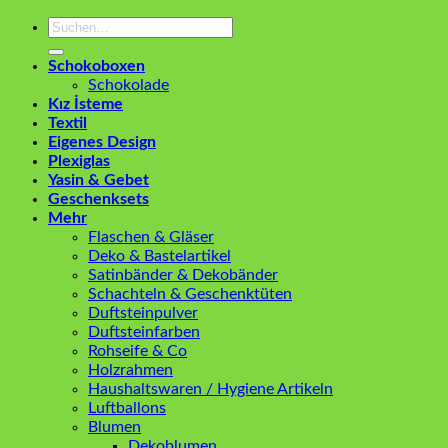
Suchen
nach:
Schokoboxen
Schokolade
Kız İsteme
Textil
Eigenes Design
Plexiglas
Yasin & Gebet
Geschenksets
Mehr
Flaschen & Gläser
Deko & Bastelartikel
Satinbänder & Dekobänder
Schachteln & Geschenktüten
Duftsteinpulver
Duftsteinfarben
Rohseife & Co
Holzrahmen
Haushaltswaren / Hygiene Artikeln
Luftballons
Blumen
Dekoblumen