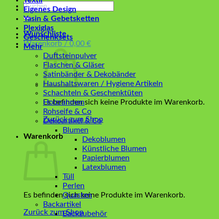
Textil
Suchen
Eigenes Design
nach:
Yasin & Gebetsketten
Plexiglas
Wunschliste
Geschenksets
Warenkorb /
0,00
€
Mehr
Duftsteinpulver
Flaschen & Gläser
Satinbänder & Dekobänder
Haushaltswaren / Hygiene Artikeln
Schachteln & Geschenktüten
Es befinden sich keine Produkte im Warenkorb.
Holzrahmen
Rohseife & Co
Zurück zum Shop
Dekoartikel & Co
Blumen
Warenkorb
Dekoblumen
Künstliche Blumen
Papierblumen
Latexblumen
Tüll
Perlen
Es befinden sich keine Produkte im Warenkorb.
Quasten
Backartikel
Zurück zum Shop
Backzubehör