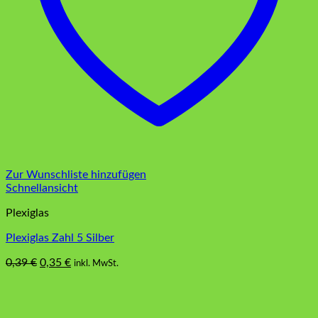
Zur Wunschliste hinzufügen
Schnellansicht
Plexiglas
Plexiglas Zahl 5 Silber
Ursprünglicher
Aktueller
0,39
€
0,35
€
inkl. MwSt.
Preis
Preis
war:
ist:
0,39 €
0,35 €.