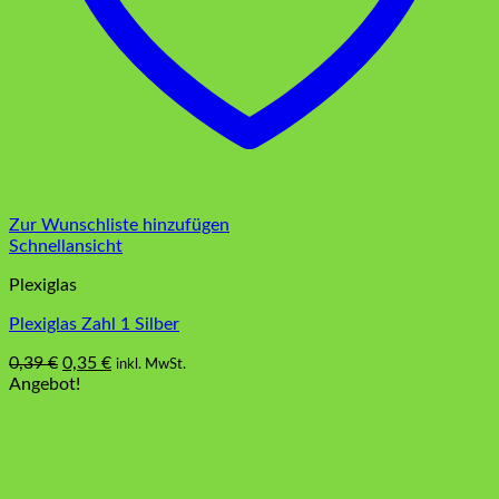
Zur Wunschliste hinzufügen
Schnellansicht
Plexiglas
Plexiglas Zahl 1 Silber
Ursprünglicher
Aktueller
0,39
€
0,35
€
inkl. MwSt.
Preis
Preis
Angebot!
war:
ist:
0,39 €
0,35 €.