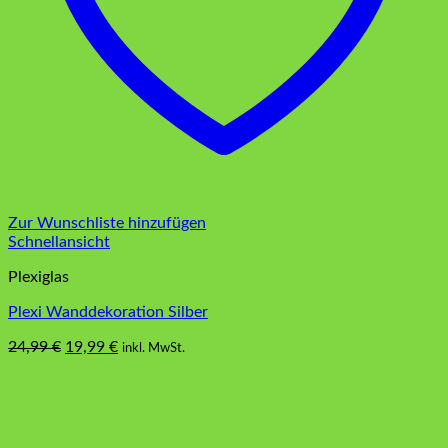
Zur Wunschliste hinzufügen
Schnellansicht
Plexiglas
Plexi Wanddekoration Silber
Ursprünglicher
Aktueller
24,99
€
19,99
€
inkl. MwSt.
Preis
Preis
war:
ist:
24,99 €
19,99 €.