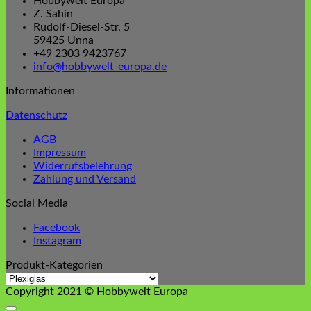
Hobbywelt Europa
0,39 €
0,35 €.
Z. Sahin
Rudolf-Diesel-Str. 5
59425 Unna
+49 2303 9423767
info@hobbywelt-europa.de
Informationen
Datenschutz
AGB
Impressum
Widerrufsbelehrung
Zahlung und Versand
Social Media
Facebook
Instagram
Produkt-Kategorien
Copyright 2021 © Hobbywelt Europa