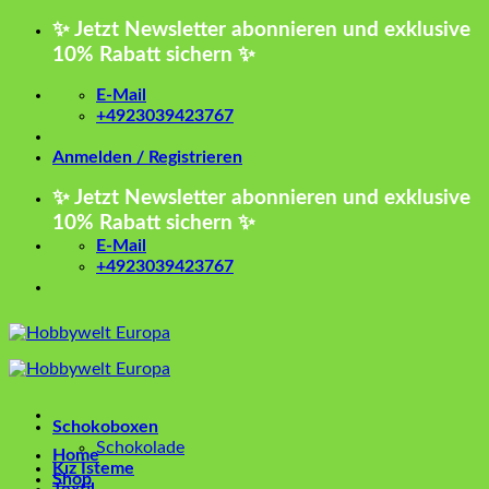
Zum
✨ Jetzt Newsletter abonnieren und exklusive
Inhalt
10% Rabatt sichern ✨
springen
E-Mail
+4923039423767
Anmelden / Registrieren
✨ Jetzt Newsletter abonnieren und exklusive
10% Rabatt sichern ✨
E-Mail
+4923039423767
Schokoboxen
Schokolade
Home
Kız İsteme
Shop