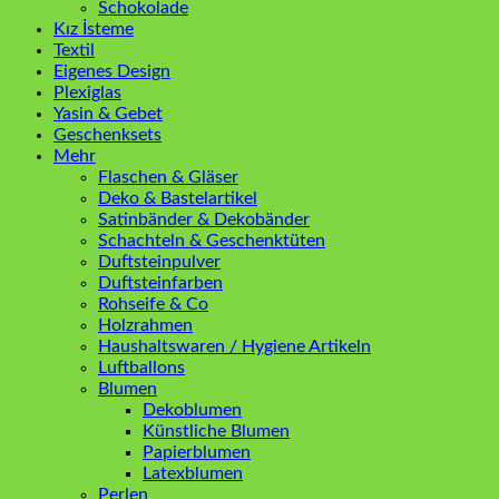
Schokolade
Kız İsteme
Textil
Eigenes Design
Plexiglas
Yasin & Gebet
Geschenksets
Mehr
Flaschen & Gläser
Deko & Bastelartikel
Satinbänder & Dekobänder
Schachteln & Geschenktüten
Duftsteinpulver
Duftsteinfarben
Rohseife & Co
Holzrahmen
Haushaltswaren / Hygiene Artikeln
Luftballons
Blumen
Dekoblumen
Künstliche Blumen
Papierblumen
Latexblumen
Perlen