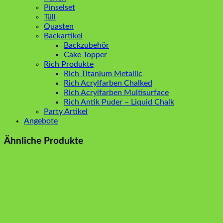
Pinselset
Tüll
Quasten
Backartikel
Backzubehör
Cake Topper
Rich Produkte
Rich Titanium Metallic
Rich Acrylfarben Chalked
Rich Acrylfarben Multisurface
Rich Antik Puder – Liquid Chalk
Party Artikel
Angebote
Ähnliche Produkte