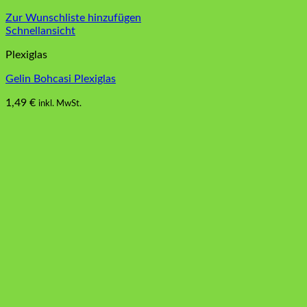
Zur Wunschliste hinzufügen
Schnellansicht
Plexiglas
Gelin Bohcasi Plexiglas
1,49
€
inkl. MwSt.
Dieses
Produkt
weist
mehrere
Varianten
auf.
Die
Optionen
können
auf
der
Produktseite
gewählt
werden