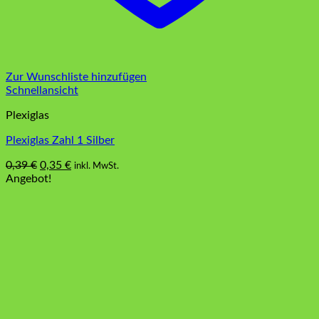
Zur Wunschliste hinzufügen
Schnellansicht
Plexiglas
Plexiglas Zahl 1 Silber
Ursprünglicher
Aktueller
0,39
€
0,35
€
inkl. MwSt.
Preis
Preis
Angebot!
war:
ist:
0,39 €
0,35 €.