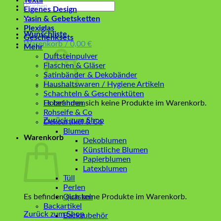
Textil
Suchen
Eigenes Design
nach:
Yasin & Gebetsketten
Plexiglas
Wunschliste
Geschenksets
Warenkorb /
0,00
€
Mehr
Duftsteinpulver
Flaschen & Gläser
Satinbänder & Dekobänder
Haushaltswaren / Hygiene Artikeln
Schachteln & Geschenktüten
Es befinden sich keine Produkte im Warenkorb.
Holzrahmen
Rohseife & Co
Zurück zum Shop
Dekoartikel & Co
Blumen
Warenkorb
Dekoblumen
Künstliche Blumen
Papierblumen
Latexblumen
Tüll
Perlen
Es befinden sich keine Produkte im Warenkorb.
Quasten
Backartikel
Zurück zum Shop
Backzubehör