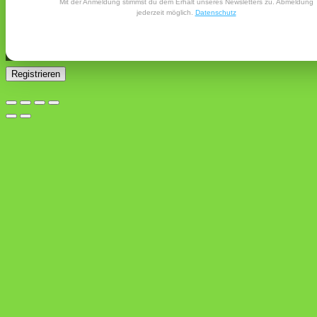
Mit der Anmeldung stimmst du dem Erhalt unseres Newsletters zu. Abmeldung
E-Mail-Adresse gesendet.
jederzeit möglich.
Datenschutz
Ja, ich möchte ein Kundenkonto eröffnen und akzeptiere
Erforderlich
die
Datenschutzerklärung
.
*
Registrieren