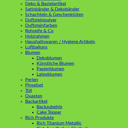
Deko & Bastelartikel
Satinbänder & Dekobänder
Schachteln & Geschenktüten
Duftsteinpulver
Duftsteinfarben
Rohseife & Co
Holzrahmen
Haushaltswaren / Hygiene Artikeln
Luftballons
Blumen
Dekoblumen
Künstliche Blumen
Papierblumen
Latexblumen
Perlen
Pinselset
Tüll
Quasten
Backartikel
Backzubehör
Cake Topper
Rich Produkte
Rich Titanium Metallic