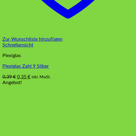
Zur Wunschliste hinzufügen
Schnellansicht
Plexiglas
Plexiglas Zahl 9 Silber
Ursprünglicher
Aktueller
0,39
€
0,35
€
inkl. MwSt.
Preis
Preis
Angebot!
war:
ist:
0,39 €
0,35 €.