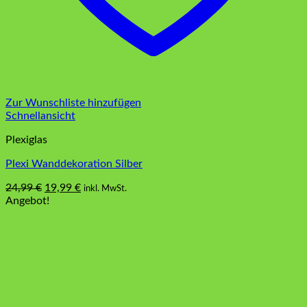
Zur Wunschliste hinzufügen
Schnellansicht
Plexiglas
Plexi Wanddekoration Silber
Ursprünglicher
Aktueller
24,99
€
19,99
€
inkl. MwSt.
Preis
Preis
Angebot!
war:
ist:
24,99 €
19,99 €.