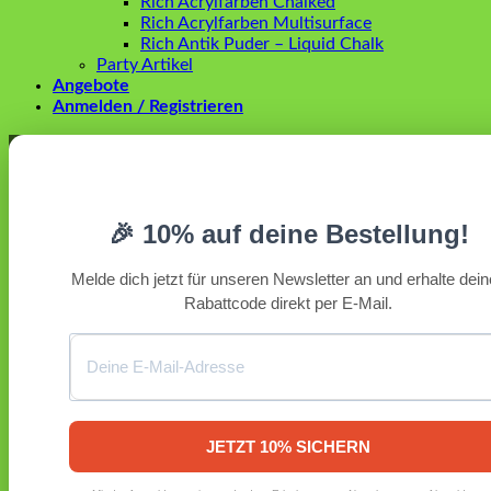
Rich Acrylfarben Chalked
Rich Acrylfarben Multisurface
Rich Antik Puder – Liquid Chalk
Party Artikel
Angebote
Anmelden / Registrieren
Anmelden
Erforderlich
Benutzername oder E-Mail-Adresse
*
🎉 10% auf deine Bestellung!
Erforderlich
Passwort
*
Melde dich jetzt für unseren Newsletter an und erhalte dei
Rabattcode direkt per E-Mail.
Angemeldet bleiben
Anmelden
Passwort vergessen?
Registrieren
Erforderlich
E-Mail-Adresse
*
JETZT 10% SICHERN
Ein Link zum Erstellen eines neuen Passworts wird an deine