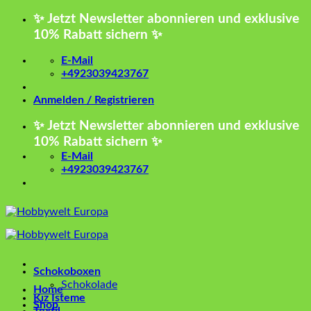
Zum
✨ Jetzt Newsletter abonnieren und exklusive
Inhalt
10% Rabatt sichern ✨
springen
E-Mail
+4923039423767
Anmelden / Registrieren
✨ Jetzt Newsletter abonnieren und exklusive
10% Rabatt sichern ✨
E-Mail
+4923039423767
Schokoboxen
Schokolade
Home
Kız İsteme
Shop