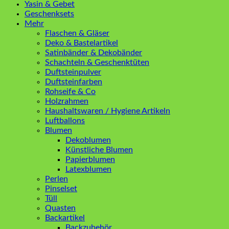
Yasin & Gebet
Geschenksets
Mehr
Flaschen & Gläser
Deko & Bastelartikel
Satinbänder & Dekobänder
Schachteln & Geschenktüten
Duftsteinpulver
Duftsteinfarben
Rohseife & Co
Holzrahmen
Haushaltswaren / Hygiene Artikeln
Luftballons
Blumen
Dekoblumen
Künstliche Blumen
Papierblumen
Latexblumen
Perlen
Pinselset
Tüll
Quasten
Backartikel
Backzubehör