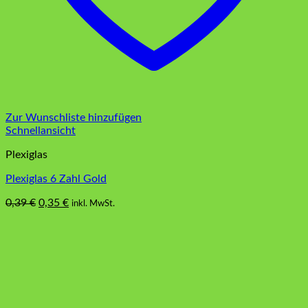
Zur Wunschliste hinzufügen
Schnellansicht
Plexiglas
Plexiglas 6 Zahl Gold
Ursprünglicher
Aktueller
0,39
€
0,35
€
inkl. MwSt.
Preis
Preis
war:
ist:
0,39 €
0,35 €.