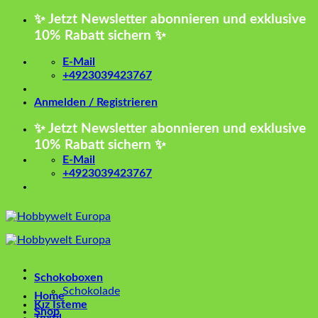
Zum
✨ Jetzt Newsletter abonnieren und exklusive
Inhalt
10% Rabatt sichern ✨
springen
E-Mail
+4923039423767
Anmelden / Registrieren
✨ Jetzt Newsletter abonnieren und exklusive
10% Rabatt sichern ✨
E-Mail
+4923039423767
Schokoboxen
Schokolade
Home
Kız İsteme
Shop