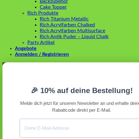
Backzubehör
Cake Topper
Rich Produkte
Rich Titanium Metallic
Rich Acrylfarben Chalked
Rich Acrylfarben Multisurface
Rich Antik Puder – Liquid Chalk
Party Artikel
Angebote
Anmelden / Registrieren
Anmelden
Erforderlich
Benutzername oder E-Mail-Adresse
*
🎉 10% auf deine Bestellung!
Erforderlich
Passwort
*
Melde dich jetzt für unseren Newsletter an und erhalte dei
Rabattcode direkt per E-Mail.
Angemeldet bleiben
Anmelden
Passwort vergessen?
Registrieren