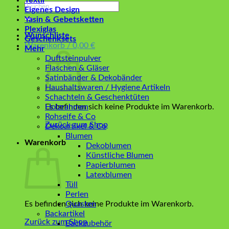
Textil
Suchen
Eigenes Design
nach:
Yasin & Gebetsketten
Plexiglas
Wunschliste
Geschenksets
Warenkorb /
0,00
€
Mehr
Duftsteinpulver
Flaschen & Gläser
Satinbänder & Dekobänder
Haushaltswaren / Hygiene Artikeln
Schachteln & Geschenktüten
Es befinden sich keine Produkte im Warenkorb.
Holzrahmen
Rohseife & Co
Zurück zum Shop
Dekoartikel & Co
Blumen
Warenkorb
Dekoblumen
Künstliche Blumen
Papierblumen
Latexblumen
Tüll
Perlen
Es befinden sich keine Produkte im Warenkorb.
Quasten
Backartikel
Zurück zum Shop
Backzubehör