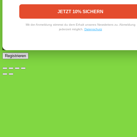
Erforderlich
E-Mail-Adresse
*
JETZT 10% SICHERN
Ein Link zum Erstellen eines neuen Passworts wird an deine
Mit der Anmeldung stimmst du dem Erhalt unseres Newsletters zu. Abmeldung
E-Mail-Adresse gesendet.
jederzeit möglich.
Datenschutz
Ja, ich möchte ein Kundenkonto eröffnen und akzeptiere
Erforderlich
die
Datenschutzerklärung
.
*
Registrieren