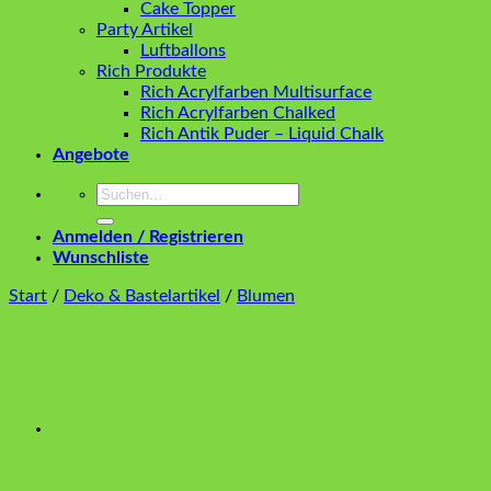
Cake Topper
Party Artikel
Luftballons
Rich Produkte
Rich Acrylfarben Multisurface
Rich Acrylfarben Chalked
Rich Antik Puder – Liquid Chalk
Angebote
Suchen
nach:
Anmelden / Registrieren
Wunschliste
Start
/
Deko & Bastelartikel
/
Blumen