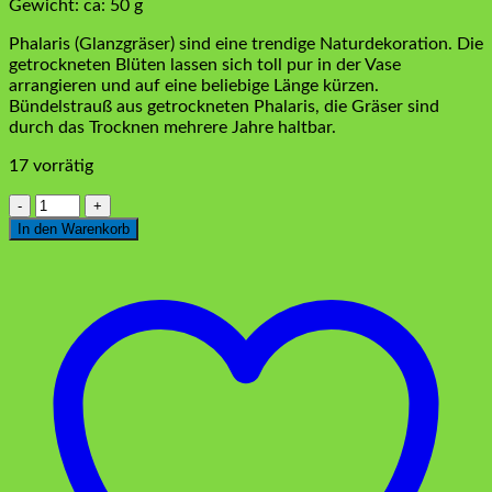
Gewicht: ca: 50 g
Phalaris (Glanzgräser) sind eine trendige Naturdekoration. Die
getrockneten Blüten lassen sich toll pur in der Vase
arrangieren und auf eine beliebige Länge kürzen.
Bündelstrauß aus getrockneten Phalaris, die Gräser sind
durch das Trocknen mehrere Jahre haltbar.
17 vorrätig
Phalaris
Blumenbündel
In den Warenkorb
Natur
Menge