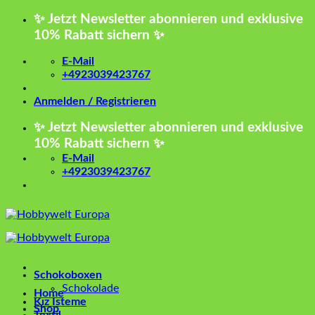
Zum
✨ Jetzt Newsletter abonnieren und exklusive
Inhalt
10% Rabatt sichern ✨
springen
E-Mail
+4923039423767
Anmelden / Registrieren
✨ Jetzt Newsletter abonnieren und exklusive
10% Rabatt sichern ✨
E-Mail
+4923039423767
Schokoboxen
Schokolade
Home
Kız İsteme
Shop