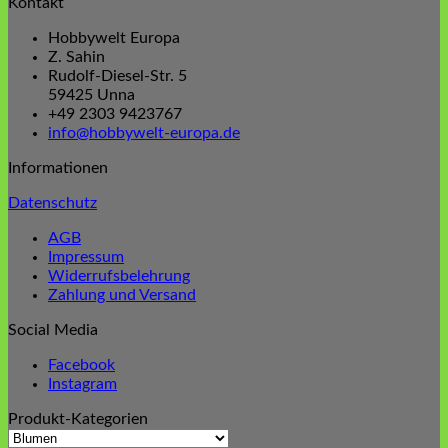
Kontakt
Hobbywelt Europa
Z. Sahin
Rudolf-Diesel-Str. 5
59425 Unna
+49 2303 9423767
info@hobbywelt-europa.de
Informationen
Datenschutz
AGB
Impressum
Widerrufsbelehrung
Zahlung und Versand
Social Media
Facebook
Instagram
Produkt-Kategorien