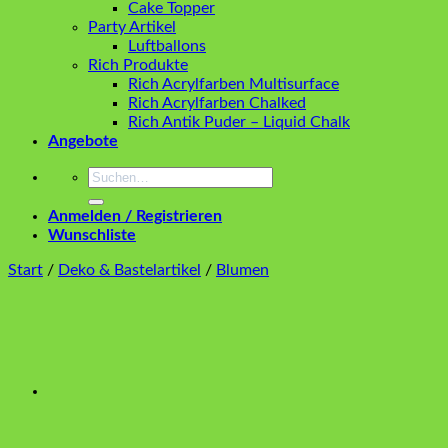
Cake Topper
Party Artikel
Luftballons
Rich Produkte
Rich Acrylfarben Multisurface
Rich Acrylfarben Chalked
Rich Antik Puder – Liquid Chalk
Angebote
Suchen
nach:
Anmelden / Registrieren
Wunschliste
Start
/
Deko & Bastelartikel
/
Blumen