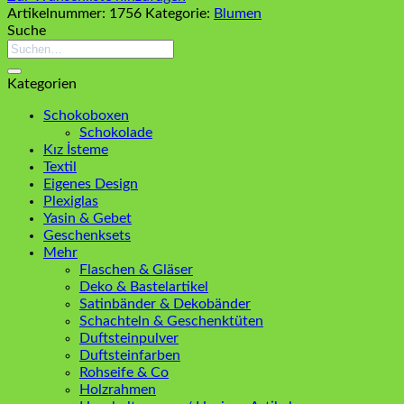
Artikelnummer:
1756
Kategorie:
Blumen
Suche
Suchen
nach:
Kategorien
Schokoboxen
Schokolade
Kız İsteme
Textil
Eigenes Design
Plexiglas
Yasin & Gebet
Geschenksets
Mehr
Flaschen & Gläser
Deko & Bastelartikel
Satinbänder & Dekobänder
Schachteln & Geschenktüten
Duftsteinpulver
Duftsteinfarben
Rohseife & Co
Holzrahmen