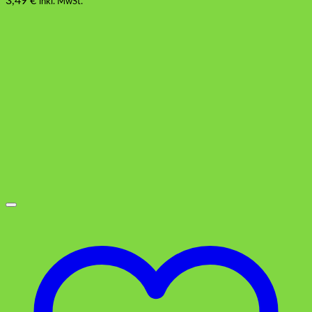
3,49
€
inkl. MwSt.