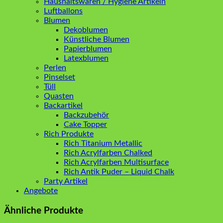
Haushaltswaren / Hygiene Artikeln
Luftballons
Blumen
Dekoblumen
Künstliche Blumen
Papierblumen
Latexblumen
Perlen
Pinselset
Tüll
Quasten
Backartikel
Backzubehör
Cake Topper
Rich Produkte
Rich Titanium Metallic
Rich Acrylfarben Chalked
Rich Acrylfarben Multisurface
Rich Antik Puder – Liquid Chalk
Party Artikel
Angebote
Ähnliche Produkte