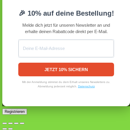
Erforderlich
Benutzername oder E-Mail-Adresse
*
🎉 10% auf deine Bestellung!
Erforderlich
Passwort
*
Melde dich jetzt für unseren Newsletter an und
erhalte deinen Rabattcode direkt per E-Mail.
Angemeldet bleiben
Anmelden
Passwort vergessen?
Registrieren
Erforderlich
E-Mail-Adresse
*
JETZT 10% SICHERN
Ein Link zum Erstellen eines neuen Passworts wird an deine
Mit der Anmeldung stimmst du dem Erhalt unseres Newsletters zu.
E-Mail-Adresse gesendet.
Abmeldung jederzeit möglich.
Datenschutz
Ja, ich möchte ein Kundenkonto eröffnen und akzeptiere
Erforderlich
die
Datenschutzerklärung
.
*
Registrieren