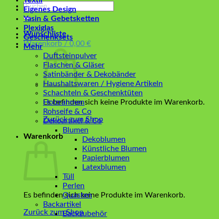
Textil
Suchen
Eigenes Design
nach:
Yasin & Gebetsketten
Plexiglas
Wunschliste
Geschenksets
Warenkorb /
0,00
€
Mehr
Duftsteinpulver
Flaschen & Gläser
Satinbänder & Dekobänder
Haushaltswaren / Hygiene Artikeln
Schachteln & Geschenktüten
Es befinden sich keine Produkte im Warenkorb.
Holzrahmen
Rohseife & Co
Zurück zum Shop
Dekoartikel & Co
Blumen
Warenkorb
Dekoblumen
Künstliche Blumen
Papierblumen
Latexblumen
Tüll
Perlen
Es befinden sich keine Produkte im Warenkorb.
Quasten
Backartikel
Zurück zum Shop
Backzubehör