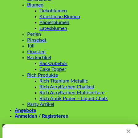
Blumen
Dekoblumen
Künstliche Blumen
Papierblumen
Latexblumen
Perlen
Pinselset
Tüll
Quasten
Backartikel
Backzubehör
Cake Topper
Rich Produkte
Rich Titanium Metallic
Rich Acrylfarben Chalked
Rich Acrylfarben Multisurface
Rich Antik Puder – Liquid Chalk
Party Artikel
Angebote
Anmelden / Registrieren
Anmelden
✕