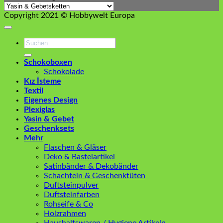
Copyright 2021 © Hobbywelt Europa
Suchen
nach:
Schokoboxen
Schokolade
Kız İsteme
Textil
Eigenes Design
Plexiglas
Yasin & Gebet
Geschenksets
Mehr
Flaschen & Gläser
Deko & Bastelartikel
Satinbänder & Dekobänder
Schachteln & Geschenktüten
Duftsteinpulver
Duftsteinfarben
Rohseife & Co
Holzrahmen