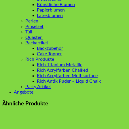
Künstliche Blumen
Papierblumen
Latexblumen
Perlen
Pinselset
Tüll
Quasten
Backartikel
Backzubehör
Cake Topper
Rich Produkte
Rich Titanium Metallic
Rich Acrylfarben Chalked
Rich Acrylfarben Multisurface
Rich Antik Puder – Liquid Chalk
Party Artikel
Angebote
Ähnliche Produkte