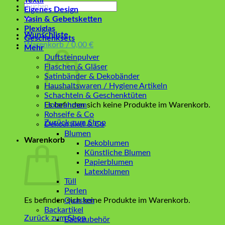
Textil
Suchen
Eigenes Design
nach:
Yasin & Gebetsketten
Plexiglas
Wunschliste
Geschenksets
Warenkorb /
0,00
€
Mehr
Duftsteinpulver
Flaschen & Gläser
Satinbänder & Dekobänder
Haushaltswaren / Hygiene Artikeln
Schachteln & Geschenktüten
Es befinden sich keine Produkte im Warenkorb.
Holzrahmen
Rohseife & Co
Zurück zum Shop
Dekoartikel & Co
Blumen
Warenkorb
Dekoblumen
Künstliche Blumen
Papierblumen
Latexblumen
Tüll
Perlen
Es befinden sich keine Produkte im Warenkorb.
Quasten
Backartikel
Zurück zum Shop
Backzubehör