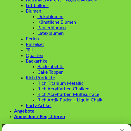
Haushaltswaren / Hygiene Artikeln
Luftballons
Blumen
Dekoblumen
Künstliche Blumen
Papierblumen
Latexblumen
Perlen
Pinselset
Tüll
Quasten
Backartikel
Backzubehör
Cake Topper
Rich Produkte
Rich Titanium Metallic
Rich Acrylfarben Chalked
Rich Acrylfarben Multisurface
Rich Antik Puder – Liquid Chalk
Party Artikel
Angebote
Anmelden / Registrieren
Anmelden