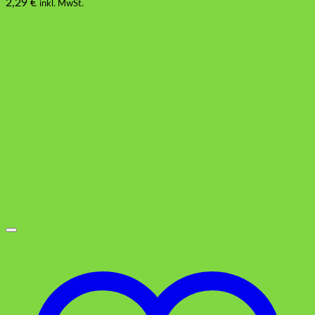
2,29
€
inkl. MwSt.