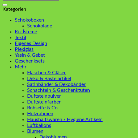
nach:
Kategorien
Schokoboxen
Schokolade
Kız İsteme
Textil
Eigenes Design
Plexiglas
Yasin & Gebet
Geschenksets
Mehr
Flaschen & Gläser
Deko & Bastelartikel
Satinbänder & Dekobänder
Schachteln & Geschenktüten
Duftsteinpulver
Duftsteinfarben
Rohseife & Co
Holzrahmen
Haushaltswaren / Hygiene Artikeln
Luftballons
Blumen
Dekoblumen