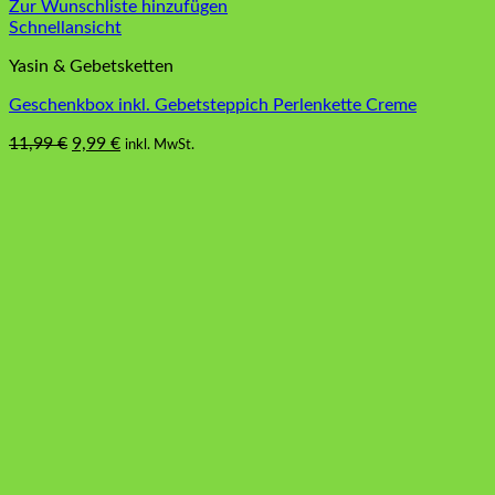
Zur Wunschliste hinzufügen
Schnellansicht
Yasin & Gebetsketten
Geschenkbox inkl. Gebetsteppich Perlenkette Creme
Ursprünglicher
Aktueller
11,99
€
9,99
€
inkl. MwSt.
Preis
Preis
war:
ist:
11,99 €
9,99 €.