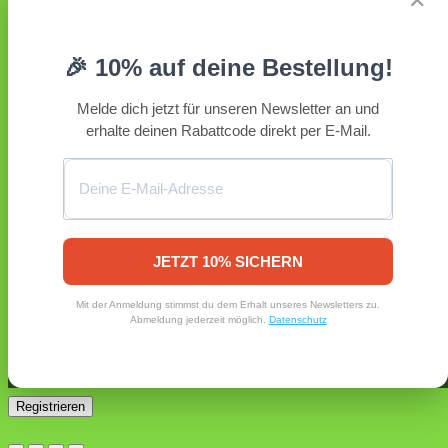
✕
Erforderlich
Benutzername oder E-Mail-Adresse
*
🎉 10% auf deine Bestellung!
Erforderlich
Passwort
*
Melde dich jetzt für unseren Newsletter an und
erhalte deinen Rabattcode direkt per E-Mail.
Angemeldet bleiben
Anmelden
Passwort vergessen?
Registrieren
Erforderlich
E-Mail-Adresse
*
JETZT 10% SICHERN
Ein Link zum Erstellen eines neuen Passworts wird an deine
Mit der Anmeldung stimmst du dem Erhalt unseres Newsletters zu.
E-Mail-Adresse gesendet.
Abmeldung jederzeit möglich.
Datenschutz
Ja, ich möchte ein Kundenkonto eröffnen und akzeptiere
Erforderlich
die
Datenschutzerklärung
.
*
Registrieren