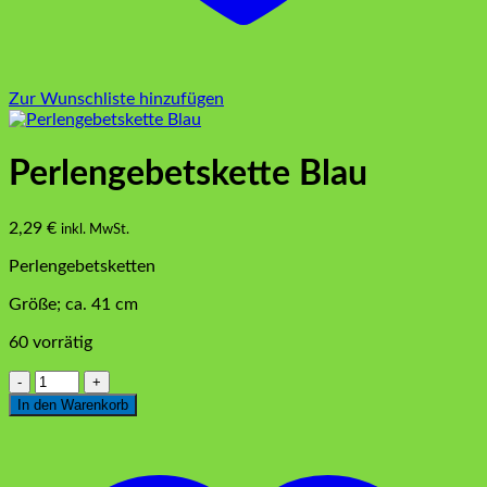
Zur Wunschliste hinzufügen
Perlengebetskette Blau
2,29
€
inkl. MwSt.
Perlengebetsketten
Größe; ca. 41 cm
60 vorrätig
Perlengebetskette
Blau
In den Warenkorb
Menge