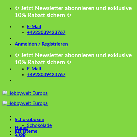
Zum
✨ Jetzt Newsletter abonnieren und exklusive
Inhalt
10% Rabatt sichern ✨
springen
E-Mail
+4923039423767
Anmelden / Registrieren
✨ Jetzt Newsletter abonnieren und exklusive
10% Rabatt sichern ✨
E-Mail
+4923039423767
Schokoboxen
Schokolade
Home
Kız İsteme
Shop