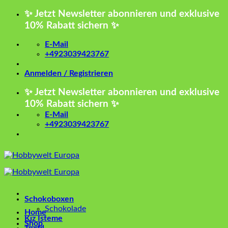
Zum
✨ Jetzt Newsletter abonnieren und exklusive
Inhalt
10% Rabatt sichern ✨
springen
E-Mail
+4923039423767
Anmelden / Registrieren
✨ Jetzt Newsletter abonnieren und exklusive
10% Rabatt sichern ✨
E-Mail
+4923039423767
Schokoboxen
Schokolade
Home
Kız İsteme
Shop