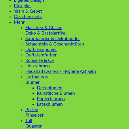
Eigenes Design
Plexiglas
Yasin & Gebet
Geschenksets
Mehr
Flaschen & Gläser
Deko & Bastelartikel
Satinbänder & Dekobänder
Schachteln & Geschenktüten
Duftsteinpulver
Duftsteinfarben
Rohseife & Co
Holzrahmen
Haushaltswaren / Hygiene Artikeln
Luftballons
Blumen
Dekoblumen
Künstliche Blumen
Papierblumen
Latexblumen
Perlen
Pinselset
Tüll
Quasten