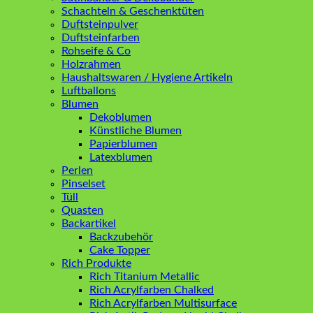
Schachteln & Geschenktüten
Duftsteinpulver
Duftsteinfarben
Rohseife & Co
Holzrahmen
Haushaltswaren / Hygiene Artikeln
Luftballons
Blumen
Dekoblumen
Künstliche Blumen
Papierblumen
Latexblumen
Perlen
Pinselset
Tüll
Quasten
Backartikel
Backzubehör
Cake Topper
Rich Produkte
Rich Titanium Metallic
Rich Acrylfarben Chalked
Rich Acrylfarben Multisurface