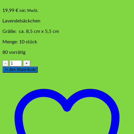
19,99
€
inkl. MwSt.
Lavendelsäckchen
Gräße: ca. 8,5 cm x 5,5 cm
Menge: 10 stück
80 vorrätig
Lavendelsäckchen
rot
In den Warenkorb
10
stk
Menge