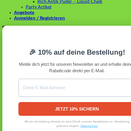
Rich Antik Puder – Liquid Chalk
Party Artikel
Angebote
Anmelden / Registrieren
Anmelden
Erforderlich
Benutzername oder E-Mail-Adresse
*
🎉 10% auf deine Bestellung!
Erforderlich
Passwort
*
Melde dich jetzt für unseren Newsletter an und erhalte dei
Rabattcode direkt per E-Mail.
Angemeldet bleiben
Anmelden
Passwort vergessen?
Registrieren
Erforderlich
E-Mail-Adresse
*
JETZT 10% SICHERN
Ein Link zum Erstellen eines neuen Passworts wird an deine
Mit der Anmeldung stimmst du dem Erhalt unseres Newsletters zu. Abmeldung
E-Mail-Adresse gesendet.
jederzeit möglich.
Datenschutz