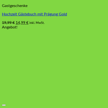
Gastgeschenke
Hochzeit Gästebuch mit Prägung Gold
Ursprünglicher
Aktueller
19,99
€
14,99
€
inkl. MwSt.
Preis
Preis
Angebot!
war:
ist:
19,99 €
14,99 €.