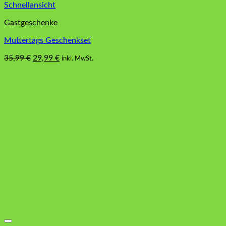
Schnellansicht
Gastgeschenke
Muttertags Geschenkset
Ursprünglicher
Aktueller
35,99
€
29,99
€
inkl. MwSt.
Preis
Preis
war:
ist:
35,99 €
29,99 €.