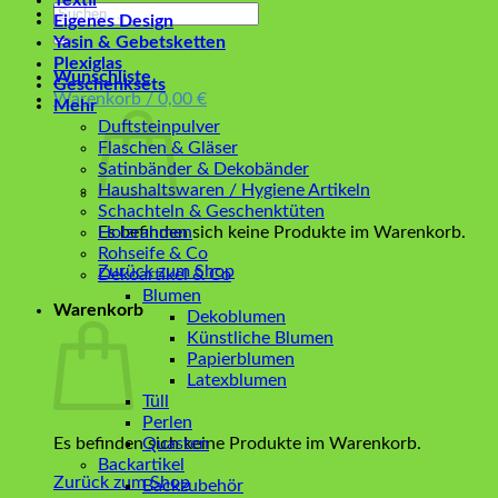
Textil
Suchen
Eigenes Design
nach:
Yasin & Gebetsketten
Plexiglas
Wunschliste
Geschenksets
Warenkorb /
0,00
€
Mehr
Duftsteinpulver
Flaschen & Gläser
Satinbänder & Dekobänder
Haushaltswaren / Hygiene Artikeln
Schachteln & Geschenktüten
Es befinden sich keine Produkte im Warenkorb.
Holzrahmen
Rohseife & Co
Zurück zum Shop
Dekoartikel & Co
Blumen
Warenkorb
Dekoblumen
Künstliche Blumen
Papierblumen
Latexblumen
Tüll
Perlen
Es befinden sich keine Produkte im Warenkorb.
Quasten
Backartikel
Zurück zum Shop
Backzubehör