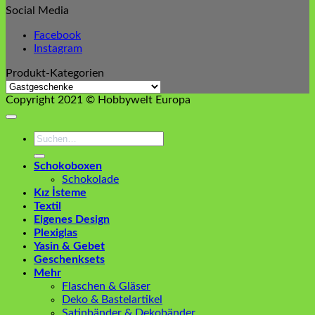
Social Media
Facebook
Instagram
Produkt-Kategorien
Copyright 2021 © Hobbywelt Europa
Suchen
nach:
Schokoboxen
Schokolade
Kız İsteme
Textil
Eigenes Design
Plexiglas
Yasin & Gebet
Geschenksets
Mehr
Flaschen & Gläser
Deko & Bastelartikel
Satinbänder & Dekobänder