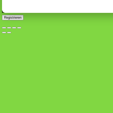
Ja, ich möchte ein Kundenkonto eröffnen und akzeptiere
Erforderlich
die
Datenschutzerklärung
.
*
Registrieren