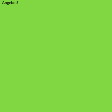
Preis
Preis
Angebot!
war:
ist:
19,99 €
14,99 €.