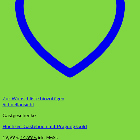
Zur Wunschliste hinzufügen
Schnellansicht
Gastgeschenke
Hochzeit Gästebuch mit Prägung Gold
Ursprünglicher
Aktueller
19,99
€
14,99
€
inkl. MwSt.