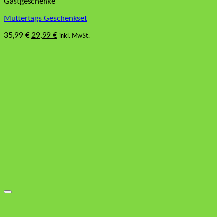
Gastgeschenke
Muttertags Geschenkset
Ursprünglicher
Aktueller
35,99
€
29,99
€
inkl. MwSt.
Preis
Preis
war:
ist:
35,99 €
29,99 €.