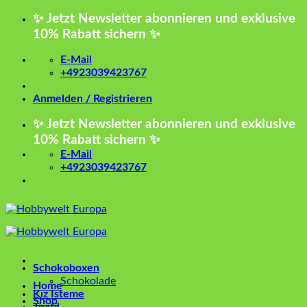
Zum
✨ Jetzt Newsletter abonnieren und exklusive
Inhalt
10% Rabatt sichern ✨
springen
E-Mail
+4923039423767
Anmelden / Registrieren
✨ Jetzt Newsletter abonnieren und exklusive
10% Rabatt sichern ✨
E-Mail
+4923039423767
Schokoboxen
Schokolade
Home
Kız İsteme
Shop