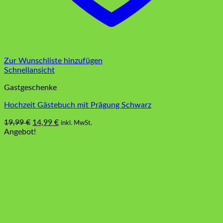
Zur Wunschliste hinzufügen
Schnellansicht
Gastgeschenke
Hochzeit Gästebuch mit Prägung Schwarz
Ursprünglicher
Aktueller
19,99
€
14,99
€
inkl. MwSt.
Preis
Preis
Angebot!
war:
ist:
19,99 €
14,99 €.