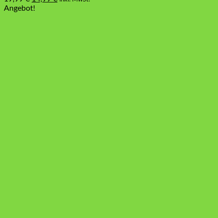
Preis
Preis
Angebot!
war:
ist:
19,99 €
14,99 €.