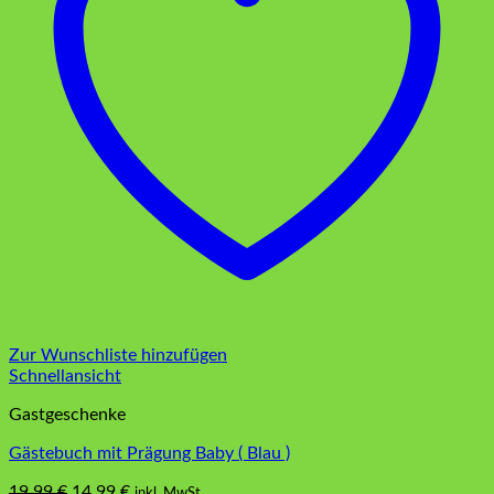
Zur Wunschliste hinzufügen
Schnellansicht
Gastgeschenke
Gästebuch mit Prägung Baby ( Blau )
Ursprünglicher
Aktueller
19,99
€
14,99
€
inkl. MwSt.