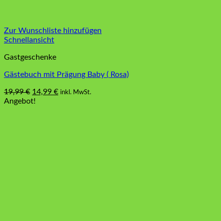
Zur Wunschliste hinzufügen
Schnellansicht
Gastgeschenke
Gästebuch mit Prägung Baby ( Rosa)
Ursprünglicher
Aktueller
19,99
€
14,99
€
inkl. MwSt.
Preis
Preis
Angebot!
war:
ist:
19,99 €
14,99 €.