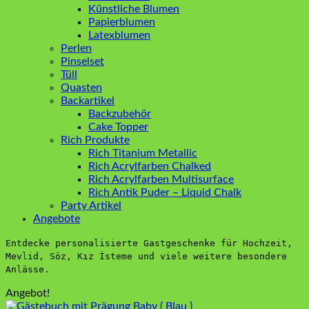
Künstliche Blumen
Papierblumen
Latexblumen
Perlen
Pinselset
Tüll
Quasten
Backartikel
Backzubehör
Cake Topper
Rich Produkte
Rich Titanium Metallic
Rich Acrylfarben Chalked
Rich Acrylfarben Multisurface
Rich Antik Puder – Liquid Chalk
Party Artikel
Angebote
Entdecke personalisierte Gastgeschenke für Hochzeit,
Mevlid, Söz, Kız İsteme und viele weitere besondere
Anlässe.
Angebot!