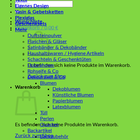
Textil
Suchen
Eigenes Design
nach:
Yasin & Gebetsketten
Plexiglas
Wunschliste
Geschenksets
Warenkorb /
0,00
€
Mehr
Duftsteinpulver
Flaschen & Gläser
Satinbänder & Dekobänder
Haushaltswaren / Hygiene Artikeln
Schachteln & Geschenktüten
Es befinden sich keine Produkte im Warenkorb.
Holzrahmen
Rohseife & Co
Zurück zum Shop
Dekoartikel & Co
Blumen
Warenkorb
Dekoblumen
Künstliche Blumen
Papierblumen
Latexblumen
Tüll
Perlen
Es befinden sich keine Produkte im Warenkorb.
Quasten
Backartikel
Zurück zum Shop
Backzubehör