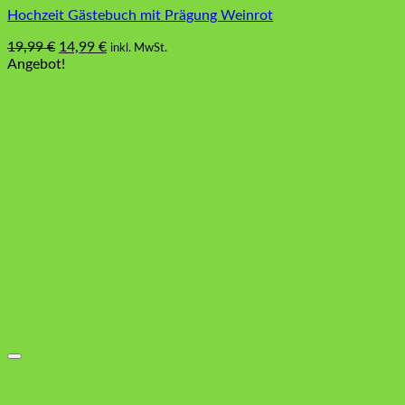
Hochzeit Gästebuch mit Prägung Weinrot
Ursprünglicher
Aktueller
19,99
€
14,99
€
inkl. MwSt.
Preis
Preis
Angebot!
war:
ist:
19,99 €
14,99 €.