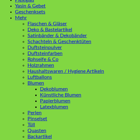
Yasin & Gebet
Geschenksets
Mehr
Flaschen & Gläser
Deko & Bastelartikel
Satinbänder & Dekobänder
Schachteln & Geschenktüten
Duftsteinpulver
Duftsteinfarben
Rohseife & Co
Holzrahmen
Haushaltswaren / Hygiene Artikeln
Luftballons
Blumen
Dekoblumen
Künstliche Blumen
Papierblumen
Latexblumen
Perlen
Pinselset
Tüll
Quasten
Backartikel