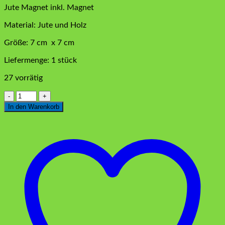
Jute Magnet inkl. Magnet
Material: Jute und Holz
Größe: 7 cm x 7 cm
Liefermenge: 1 stück
27 vorrätig
Jute
Magnet
In den Warenkorb
Rund
Menge