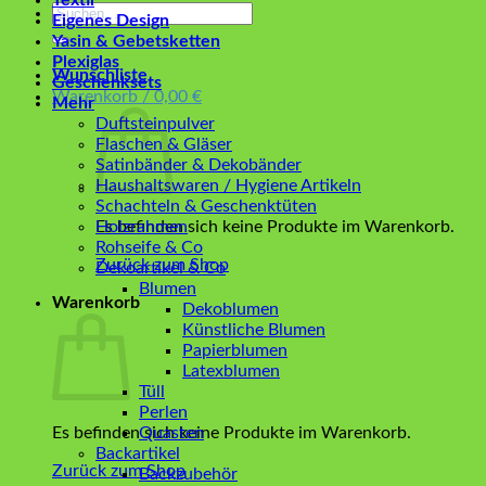
Textil
Suchen
Eigenes Design
nach:
Yasin & Gebetsketten
Plexiglas
Wunschliste
Geschenksets
Warenkorb /
0,00
€
Mehr
Duftsteinpulver
Flaschen & Gläser
Satinbänder & Dekobänder
Haushaltswaren / Hygiene Artikeln
Schachteln & Geschenktüten
Es befinden sich keine Produkte im Warenkorb.
Holzrahmen
Rohseife & Co
Zurück zum Shop
Dekoartikel & Co
Blumen
Warenkorb
Dekoblumen
Künstliche Blumen
Papierblumen
Latexblumen
Tüll
Perlen
Es befinden sich keine Produkte im Warenkorb.
Quasten
Backartikel
Zurück zum Shop
Backzubehör