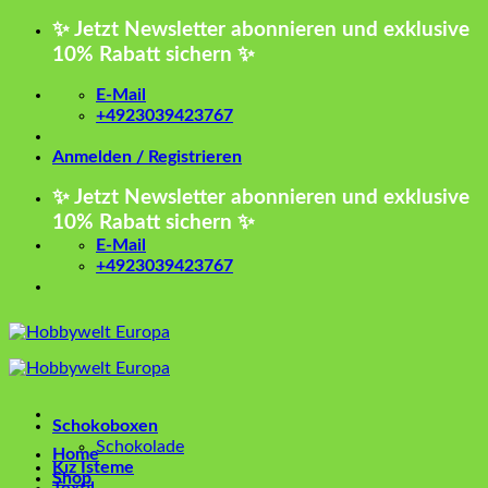
Zum
✨ Jetzt Newsletter abonnieren und exklusive
Inhalt
10% Rabatt sichern ✨
springen
E-Mail
+4923039423767
Anmelden / Registrieren
✨ Jetzt Newsletter abonnieren und exklusive
10% Rabatt sichern ✨
E-Mail
+4923039423767
Schokoboxen
Schokolade
Home
Kız İsteme
Shop