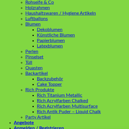
Rohseife & Co
Holzrahmen
Haushaltswaren / Hygiene Artikeln
Luftballons
Blumen
Dekoblumen
Künstliche Blumen
Papierblumen
Latexblumen
Perlen
Pinselset
Tüll
Quasten
Backartikel
Backzubehör
Cake Topper
Rich Produkte
Rich Titanium Metallic
Rich Acrylfarben Chalked
Rich Acrylfarben Multisurface
Rich Antik Puder – Liquid Chalk
Party Artikel
Angebote
Anmelden / Registrieren