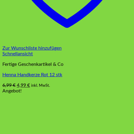
Zur Wunschliste hinzufügen
Schnellansicht
Fertige Geschenkartikel & Co
Henna Handkerze Rot 12 stk
Ursprünglicher
Aktueller
6,99
€
4,99
€
inkl. MwSt.
Preis
Preis
Angebot!
war:
ist:
6,99 €
4,99 €.