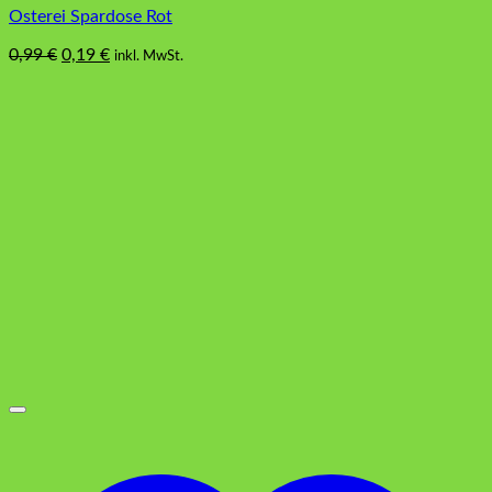
Osterei Spardose Rot
Ursprünglicher
Aktueller
0,99
€
0,19
€
inkl. MwSt.
Preis
Preis
war:
ist:
0,99 €
0,19 €.