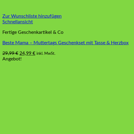
Zur Wunschliste hinzufügen
Schnellansicht
Fertige Geschenkartikel & Co
Beste Mama – Muttertags Geschenkset mit Tasse & Herzbox
Ursprünglicher
Aktueller
29,99
€
24,99
€
inkl. MwSt.
Preis
Preis
Angebot!
war:
ist:
29,99 €
24,99 €.