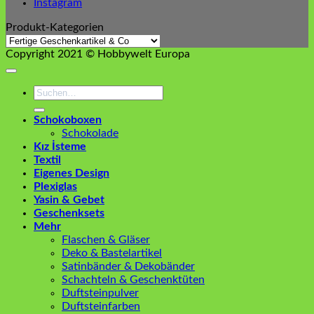
Instagram
Produkt-Kategorien
Copyright 2021 © Hobbywelt Europa
Suchen
nach:
Schokoboxen
Schokolade
Kız İsteme
Textil
Eigenes Design
Plexiglas
Yasin & Gebet
Geschenksets
Mehr
Flaschen & Gläser
Deko & Bastelartikel
Satinbänder & Dekobänder
Schachteln & Geschenktüten
Duftsteinpulver
Duftsteinfarben