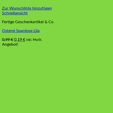
Zur Wunschliste hinzufügen
Schnellansicht
Fertige Geschenkartikel & Co
Osterei Spardose Lila
Ursprünglicher
Aktueller
0,99
€
0,19
€
inkl. MwSt.
Preis
Preis
Angebot!
war:
ist:
0,99 €
0,19 €.