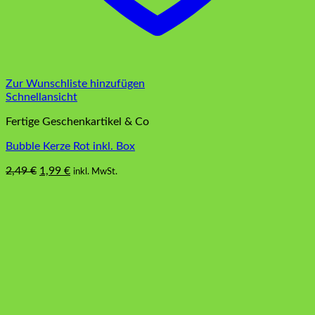
Zur Wunschliste hinzufügen
Schnellansicht
Fertige Geschenkartikel & Co
Bubble Kerze Rot inkl. Box
Ursprünglicher
Aktueller
2,49
€
1,99
€
inkl. MwSt.
Preis
Preis
war:
ist:
2,49 €
1,99 €.