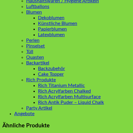
Haushaltswaren / Hygiene Artikeln
Luftballons
Blumen
Dekoblumen
Künstliche Blumen
Papierblumen
Latexblumen
Perlen
Pinselset
Tüll
Quasten
Backartikel
Backzubehör
Cake Topper
Rich Produkte
Rich Titanium Metallic
Rich Acrylfarben Chalked
Rich Acrylfarben Multisurface
Rich Antik Puder – Liquid Chalk
Party Artikel
Angebote
Ähnliche Produkte