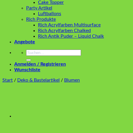
Cake Topper
Party Artikel
Luftballons
Rich Produkte
Rich Acrylfarben Multisurface
Rich Acrylfarben Chalked
Rich Antik Puder – Liquid Chalk
Angebote
Suchen
nach:
Anmelden / Registrieren
Wunschliste
Start
/
Deko & Bastelartikel
/
Blumen