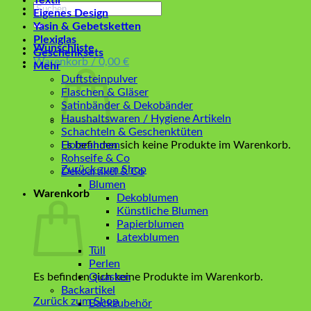
Textil
Suchen
Eigenes Design
nach:
Yasin & Gebetsketten
Plexiglas
Wunschliste
Geschenksets
Warenkorb /
0,00
€
Mehr
Duftsteinpulver
Flaschen & Gläser
Satinbänder & Dekobänder
Haushaltswaren / Hygiene Artikeln
Schachteln & Geschenktüten
Es befinden sich keine Produkte im Warenkorb.
Holzrahmen
Rohseife & Co
Zurück zum Shop
Dekoartikel & Co
Blumen
Warenkorb
Dekoblumen
Künstliche Blumen
Papierblumen
Latexblumen
Tüll
Perlen
Es befinden sich keine Produkte im Warenkorb.
Quasten
Backartikel
Zurück zum Shop
Backzubehör