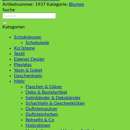
Artikelnummer:
1937
Kategorie:
Blumen
Suche
Suchen
nach:
Kategorien
Schokoboxen
Schokolade
Kız İsteme
Textil
Eigenes Design
Plexiglas
Yasin & Gebet
Geschenksets
Mehr
Flaschen & Gläser
Deko & Bastelartikel
Satinbänder & Dekobänder
Schachteln & Geschenktüten
Duftsteinpulver
Duftsteinfarben
Rohseife & Co
Holzrahmen