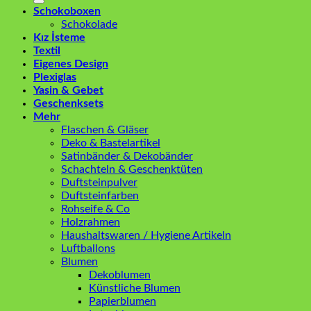
Schokoboxen
Schokolade
Kız İsteme
Textil
Eigenes Design
Plexiglas
Yasin & Gebet
Geschenksets
Mehr
Flaschen & Gläser
Deko & Bastelartikel
Satinbänder & Dekobänder
Schachteln & Geschenktüten
Duftsteinpulver
Duftsteinfarben
Rohseife & Co
Holzrahmen
Haushaltswaren / Hygiene Artikeln
Luftballons
Blumen
Dekoblumen
Künstliche Blumen
Papierblumen