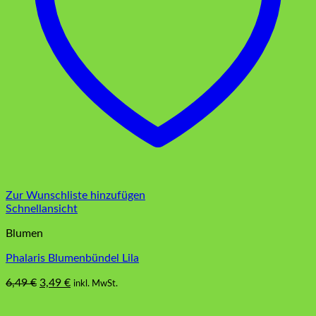
Zur Wunschliste hinzufügen
Schnellansicht
Blumen
Phalaris Blumenbündel Lila
Ursprünglicher
Aktueller
6,49
€
3,49
€
inkl. MwSt.
Preis
Preis
war:
ist: