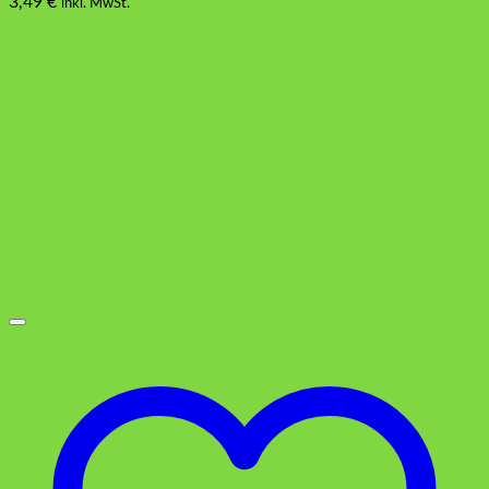
3,49
€
inkl. MwSt.