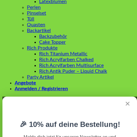
Latexblumen
Perlen
Pinselset
Tüll
Quasten
Backartikel
Backzubehör
Cake Topper
Rich Produkte
Rich Titanium Metallic
Rich Acrylfarben Chalked
Rich Acrylfarben Multisurface
Rich Antik Puder – Liquid Chalk
Party Artikel
Angebote
Anmelden / Registrieren
Anmelden
✕
Erforderlich
Benutzername oder E-Mail-Adresse
*
🎉 10% auf deine Bestellung!
Erforderlich
Passwort
*
Melde dich jetzt für unseren Newsletter an und