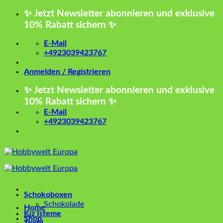
Zum
✨ Jetzt Newsletter abonnieren und exklusive
Inhalt
10% Rabatt sichern ✨
springen
E-Mail
+4923039423767
Anmelden / Registrieren
✨ Jetzt Newsletter abonnieren und exklusive
10% Rabatt sichern ✨
E-Mail
+4923039423767
Schokoboxen
Schokolade
Home
Kız İsteme
Shop