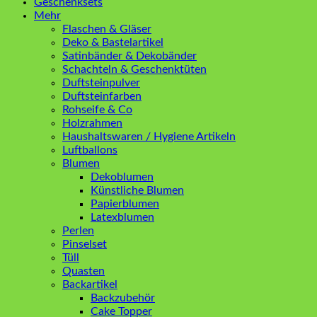
Geschenksets
Mehr
Flaschen & Gläser
Deko & Bastelartikel
Satinbänder & Dekobänder
Schachteln & Geschenktüten
Duftsteinpulver
Duftsteinfarben
Rohseife & Co
Holzrahmen
Haushaltswaren / Hygiene Artikeln
Luftballons
Blumen
Dekoblumen
Künstliche Blumen
Papierblumen
Latexblumen
Perlen
Pinselset
Tüll
Quasten
Backartikel
Backzubehör
Cake Topper