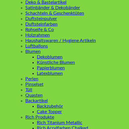
Deko & Bastelartikel
Satinbänder & Dekobänder
Schachteln & Geschenktüten
Duftsteinpulver
Duftsteinfarben
Rohseife & Co
Holzrahmen
Haushaltswaren / Hygiene Artikeln
Luftballons
Blumen
Dekoblumen
Künstliche Blumen
Papierblumen
Latexblumen
Perlen
Pinselset
Tüll
Quasten
Backartikel
Backzubehör
Cake Topper
Rich Produkte
Rich Titanium Metallic
Rich Acrylfarben Chalked