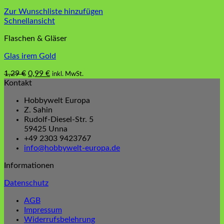
Zur Wunschliste hinzufügen
Schnellansicht
Flaschen & Gläser
Glas irem Gold
Ursprünglicher
Aktueller
1,29
€
0,99
€
inkl. MwSt.
Preis
Preis
Kontakt
war:
ist:
Hobbywelt Europa
1,29 €
0,99 €.
Z. Sahin
Rudolf-Diesel-Str. 5
59425 Unna
+49 2303 9423767
info@hobbywelt-europa.de
Informationen
Datenschutz
AGB
Impressum
Widerrufsbelehrung