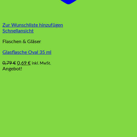
Zur Wunschliste hinzufügen
Schnellansicht
Flaschen & Gläser
Glasflasche Oval 35 ml
Ursprünglicher
Aktueller
0,79
€
0,69
€
inkl. MwSt.
Preis
Preis
Angebot!
war:
ist:
0,79 €
0,69 €.