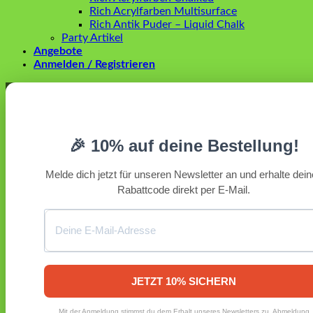
Rich Acrylfarben Multisurface
Rich Antik Puder – Liquid Chalk
Party Artikel
Angebote
Anmelden / Registrieren
Anmelden
Erforderlich
Benutzername oder E-Mail-Adresse
*
🎉 10% auf deine Bestellung!
Erforderlich
Passwort
*
Melde dich jetzt für unseren Newsletter an und erhalte dei
Rabattcode direkt per E-Mail.
Angemeldet bleiben
Anmelden
Passwort vergessen?
Registrieren
Erforderlich
E-Mail-Adresse
*
JETZT 10% SICHERN
Ein Link zum Erstellen eines neuen Passworts wird an deine
Mit der Anmeldung stimmst du dem Erhalt unseres Newsletters zu. Abmeldung