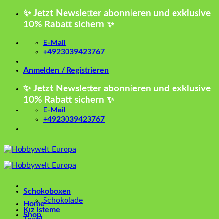
Zum
✨ Jetzt Newsletter abonnieren und exklusive
Inhalt
10% Rabatt sichern ✨
springen
E-Mail
+4923039423767
Anmelden / Registrieren
✨ Jetzt Newsletter abonnieren und exklusive
10% Rabatt sichern ✨
E-Mail
+4923039423767
Schokoboxen
Schokolade
Home
Kız İsteme
Shop