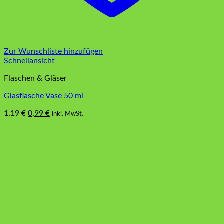
Zur Wunschliste hinzufügen
Schnellansicht
Flaschen & Gläser
Glasflasche Vase 50 ml
Ursprünglicher
Aktueller
1,19
€
0,99
€
inkl. MwSt.
Preis
Preis
war:
ist:
1,19 €
0,99 €.