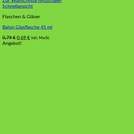
Zur Wunschliste hinzufügen
Schnellansicht
Flaschen & Gläser
Balon Glasflasche 45 ml
Ursprünglicher
Aktueller
0,79
€
0,69
€
inkl. MwSt.
Preis
Preis
Angebot!
war:
ist:
0,79 €
0,69 €.