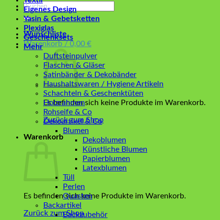
Textil
Suchen
Eigenes Design
nach:
Yasin & Gebetsketten
Plexiglas
Wunschliste
Geschenksets
Warenkorb /
0,00
€
Mehr
Duftsteinpulver
Flaschen & Gläser
Satinbänder & Dekobänder
Haushaltswaren / Hygiene Artikeln
Schachteln & Geschenktüten
Es befinden sich keine Produkte im Warenkorb.
Holzrahmen
Rohseife & Co
Zurück zum Shop
Dekoartikel & Co
Blumen
Warenkorb
Dekoblumen
Künstliche Blumen
Papierblumen
Latexblumen
Tüll
Perlen
Es befinden sich keine Produkte im Warenkorb.
Quasten
Backartikel
Zurück zum Shop
Backzubehör