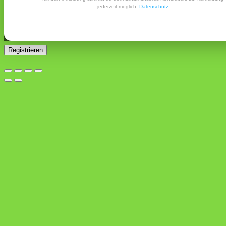
E-Mail-Adresse gesendet.
jederzeit möglich.
Datenschutz
Ja, ich möchte ein Kundenkonto eröffnen und akzeptiere
Erforderlich
die
Datenschutzerklärung
.
*
Registrieren