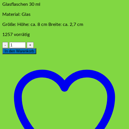
Glasflaschen 30 ml
Material: Glas
Größe: Höhe: ca. 8 cm Breite: ca. 2,7 cm
1257 vorrätig
Glasflasche
Silber
In den Warenkorb
30
ml
Menge