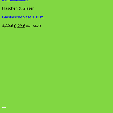
Flaschen & Gläser
Glasflasche Vase 100 ml
Ursprünglicher
Aktueller
1,39
€
0,99
€
inkl. MwSt.
Preis
Preis
war:
ist:
1,39 €
0,99 €.