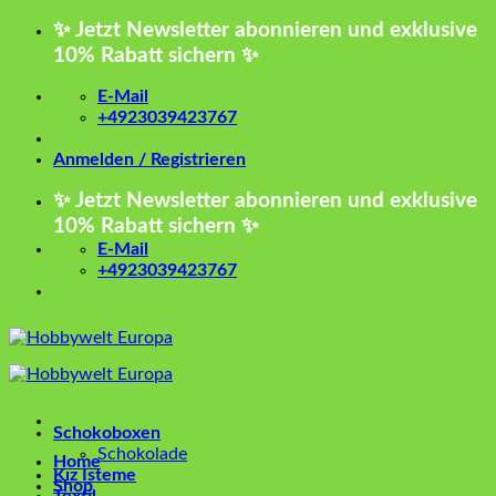
Zum
✨ Jetzt Newsletter abonnieren und exklusive
Inhalt
10% Rabatt sichern ✨
springen
E-Mail
+4923039423767
Anmelden / Registrieren
✨ Jetzt Newsletter abonnieren und exklusive
10% Rabatt sichern ✨
E-Mail
+4923039423767
Schokoboxen
Schokolade
Home
Kız İsteme
Shop