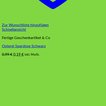
Zur Wunschliste hinzufügen
Schnellansicht
Fertige Geschenkartikel & Co
Osterei Spardose Schwarz
Ursprünglicher
Aktueller
0,99
€
0,19
€
inkl. MwSt.
Preis
Preis
war:
ist:
0,99 €
0,19 €.