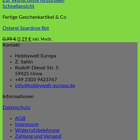
Zur Wunschliste hinzufügen
Schnellansicht
Fertige Geschenkartikel & Co
Osterei Spardose Rot
Ursprünglicher
Aktueller
0,99
€
0,19
€
inkl. MwSt.
Preis
Preis
Kontakt
war:
ist:
Hobbywelt Europa
0,99 €
0,19 €.
Z. Sahin
Rudolf-Diesel-Str. 5
59425 Unna
+49 2303 9423767
info@hobbywelt-europa.de
Informationen
Datenschutz
AGB
Impressum
Widerrufsbelehrung
Zahlung und Versand