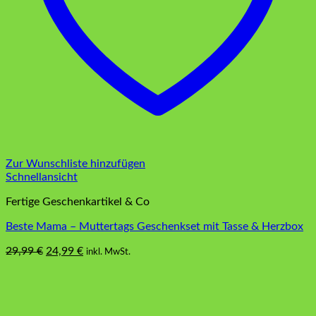
Zur Wunschliste hinzufügen
Schnellansicht
Fertige Geschenkartikel & Co
Beste Mama – Muttertags Geschenkset mit Tasse & Herzbox
Ursprünglicher
Aktueller
29,99
€
24,99
€
inkl. MwSt.
Preis
Preis
war:
ist:
29,99 €
24,99 €.