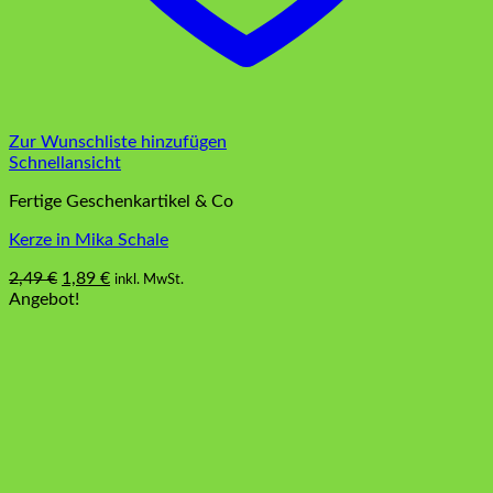
Zur Wunschliste hinzufügen
Schnellansicht
Fertige Geschenkartikel & Co
Kerze in Mika Schale
Ursprünglicher
Aktueller
2,49
€
1,89
€
inkl. MwSt.
Preis
Preis
Angebot!
war:
ist:
2,49 €
1,89 €.