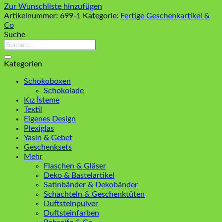
Zur Wunschliste hinzufügen
Artikelnummer:
699-1
Kategorie:
Fertige Geschenkartikel &
Co
Suche
Suchen
nach:
Kategorien
Schokoboxen
Schokolade
Kız İsteme
Textil
Eigenes Design
Plexiglas
Yasin & Gebet
Geschenksets
Mehr
Flaschen & Gläser
Deko & Bastelartikel
Satinbänder & Dekobänder
Schachteln & Geschenktüten
Duftsteinpulver
Duftsteinfarben