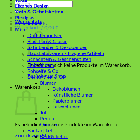
Textil
Suchen
Eigenes Design
nach:
Yasin & Gebetsketten
Plexiglas
Wunschliste
Geschenksets
Warenkorb /
0,00
€
Mehr
Duftsteinpulver
Flaschen & Gläser
Satinbänder & Dekobänder
Haushaltswaren / Hygiene Artikeln
Schachteln & Geschenktüten
Es befinden sich keine Produkte im Warenkorb.
Holzrahmen
Rohseife & Co
Zurück zum Shop
Dekoartikel & Co
Blumen
Warenkorb
Dekoblumen
Künstliche Blumen
Papierblumen
Latexblumen
Tüll
Perlen
Es befinden sich keine Produkte im Warenkorb.
Quasten
Backartikel
Zurück zum Shop
Backzubehör