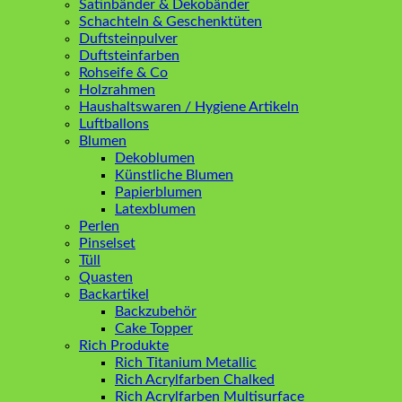
Satinbänder & Dekobänder
Schachteln & Geschenktüten
Duftsteinpulver
Duftsteinfarben
Rohseife & Co
Holzrahmen
Haushaltswaren / Hygiene Artikeln
Luftballons
Blumen
Dekoblumen
Künstliche Blumen
Papierblumen
Latexblumen
Perlen
Pinselset
Tüll
Quasten
Backartikel
Backzubehör
Cake Topper
Rich Produkte
Rich Titanium Metallic
Rich Acrylfarben Chalked
Rich Acrylfarben Multisurface