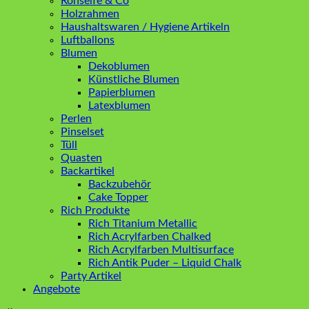
Rohseife & Co
Holzrahmen
Haushaltswaren / Hygiene Artikeln
Luftballons
Blumen
Dekoblumen
Künstliche Blumen
Papierblumen
Latexblumen
Perlen
Pinselset
Tüll
Quasten
Backartikel
Backzubehör
Cake Topper
Rich Produkte
Rich Titanium Metallic
Rich Acrylfarben Chalked
Rich Acrylfarben Multisurface
Rich Antik Puder – Liquid Chalk
Party Artikel
Angebote