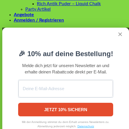
Rich Antik Puder – Liquid Chalk
Party Artikel
Angebote
Anmelden / Registrieren
Anmelden
✕
Erforderlich
Benutzername oder E-Mail-Adresse
*
🎉 10% auf deine Bestellung!
Erforderlich
Passwort
*
Melde dich jetzt für unseren Newsletter an und
erhalte deinen Rabattcode direkt per E-Mail.
Angemeldet bleiben
Anmelden
Passwort vergessen?
Registrieren
Erforderlich
E-Mail-Adresse
*
JETZT 10% SICHERN
Ein Link zum Erstellen eines neuen Passworts wird an deine
Mit der Anmeldung stimmst du dem Erhalt unseres Newsletters zu.
E-Mail-Adresse gesendet.
Abmeldung jederzeit möglich.
Datenschutz