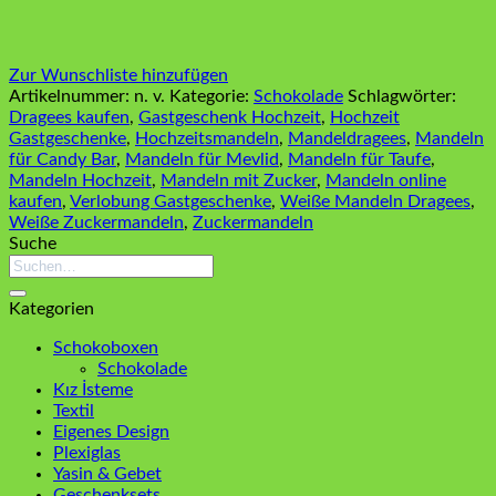
Zur Wunschliste hinzufügen
Artikelnummer:
n. v.
Kategorie:
Schokolade
Schlagwörter:
Dragees kaufen
,
Gastgeschenk Hochzeit
,
Hochzeit
Gastgeschenke
,
Hochzeitsmandeln
,
Mandeldragees
,
Mandeln
für Candy Bar
,
Mandeln für Mevlid
,
Mandeln für Taufe
,
Mandeln Hochzeit
,
Mandeln mit Zucker
,
Mandeln online
kaufen
,
Verlobung Gastgeschenke
,
Weiße Mandeln Dragees
,
Weiße Zuckermandeln
,
Zuckermandeln
Suche
Suchen
nach:
Kategorien
Schokoboxen
Schokolade
Kız İsteme
Textil
Eigenes Design
Plexiglas
Yasin & Gebet
Geschenksets