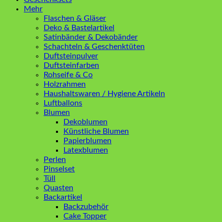
Mehr
Flaschen & Gläser
Deko & Bastelartikel
Satinbänder & Dekobänder
Schachteln & Geschenktüten
Duftsteinpulver
Duftsteinfarben
Rohseife & Co
Holzrahmen
Haushaltswaren / Hygiene Artikeln
Luftballons
Blumen
Dekoblumen
Künstliche Blumen
Papierblumen
Latexblumen
Perlen
Pinselset
Tüll
Quasten
Backartikel
Backzubehör
Cake Topper