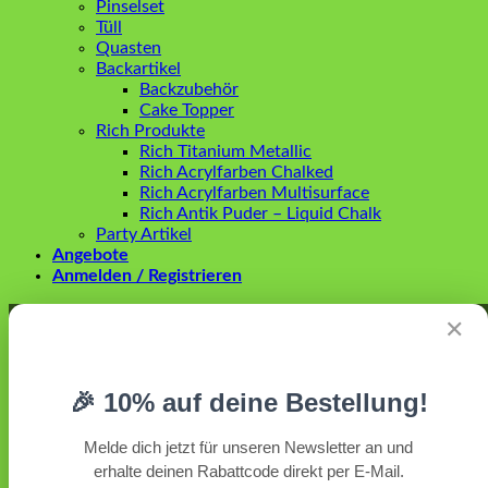
Pinselset
Tüll
Quasten
Backartikel
Backzubehör
Cake Topper
Rich Produkte
Rich Titanium Metallic
Rich Acrylfarben Chalked
Rich Acrylfarben Multisurface
Rich Antik Puder – Liquid Chalk
Party Artikel
Angebote
Anmelden / Registrieren
Anmelden
✕
Erforderlich
Benutzername oder E-Mail-Adresse
*
🎉 10% auf deine Bestellung!
Erforderlich
Passwort
*
Melde dich jetzt für unseren Newsletter an und
erhalte deinen Rabattcode direkt per E-Mail.
Angemeldet bleiben
Anmelden