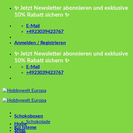
Zum
✨ Jetzt Newsletter abonnieren und exklusive
Inhalt
10% Rabatt sichern ✨
springen
E-Mail
+4923039423767
Anmelden / Registrieren
✨ Jetzt Newsletter abonnieren und exklusive
10% Rabatt sichern ✨
E-Mail
+4923039423767
Schokoboxen
Schokolade
Home
Kız İsteme
Shop