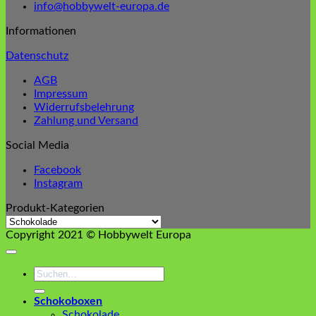
info@hobbywelt-europa.de
Optionen
können
Informationen
auf
der
Datenschutz
Produktseite
gewählt
AGB
werden
Impressum
Widerrufsbelehrung
Zahlung und Versand
Social Media
Facebook
Instagram
Produkt-Kategorien
Copyright 2021 © Hobbywelt Europa
Suchen
nach:
Schokoboxen
Schokolade