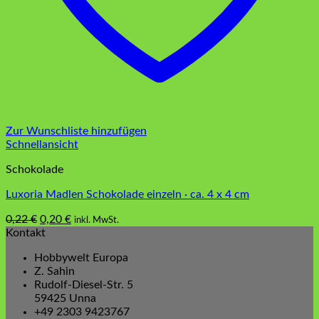
Zur Wunschliste hinzufügen
Schnellansicht
Schokolade
Luxoria Madlen Schokolade einzeln · ca. 4 x 4 cm
Ursprünglicher
Aktueller
0,22
€
0,20
€
inkl. MwSt.
Dieses
Preis
Preis
Kontakt
Produkt
war:
ist:
Hobbywelt Europa
weist
0,22 €
0,20 €.
Z. Sahin
mehrere
Rudolf-Diesel-Str. 5
Varianten
59425 Unna
auf.
+49 2303 9423767
Die