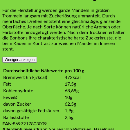
Für die Herstellung werden ganze Mandeln in großen
Trommeln langsam mit Zuckerlösung ummantelt. Durch
mehrfaches Drehen entsteht eine gleichmäßige, glänzende
Oberfläche. Je nach Sorte können natürliche Aromen oder
Farbstoffe hinzugefügt werden. Nach dem Trocknen erhalten
die Bonbons ihre charakteristische harte Zuckerkruste, die
beim Kauen in Kontrast zur weichen Mandel im Inneren
steht.
Weniger anzeigen
Durchschnittliche Nährwerte
pro 100 g
Brennwert (in kj/kcal)
472kcal
Fett
17,5g
Kohlenhydrate
68,69g
Eiweiß
10g
davon Zucker
62,5g
davon gesättigte Fettsäuren
1,9g
Ballaststoffe
2,5g
EAN:
8697217803009
Allergenhinweis:
Kann Spuren von Pistazien, Haselnuss,