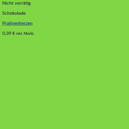
Nicht vorrätig
Schokolade
Pralinenherzen
0,39
€
inkl. MwSt.
Dieses
Produkt
weist
mehrere
Varianten
auf.
Die
Optionen
können
auf
der
Produktseite
gewählt
werden