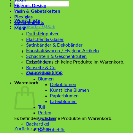
Textil
Suchen
Eigenes Design
nach:
Yasin & Gebetsketten
Plexiglas
Wunschliste
Geschenksets
Warenkorb /
0,00
€
Mehr
Duftsteinpulver
Flaschen & Gläser
Satinbänder & Dekobänder
Haushaltswaren / Hygiene Artikeln
Schachteln & Geschenktüten
Es befinden sich keine Produkte im Warenkorb.
Holzrahmen
Rohseife & Co
Zurück zum Shop
Dekoartikel & Co
Blumen
Warenkorb
Dekoblumen
Künstliche Blumen
Papierblumen
Latexblumen
Tüll
Perlen
Es befinden sich keine Produkte im Warenkorb.
Quasten
Backartikel
Zurück zum Shop
Backzubehör