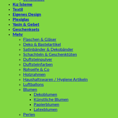
Kız İsteme
Textil
Eigenes Design
Plexiglas
Yasin & Gebet
Geschenksets
Mehr
Flaschen & Gläser
Deko & Bastelartikel
Satinbänder & Dekobänder
Schachteln & Geschenktüten
Duftsteinpulver
Duftsteinfarben
Rohseife & Co
Holzrahmen
Haushaltswaren / Hygiene Artikeln
Luftballons
Blumen
Dekoblumen
Künstliche Blumen
Papierblumen
Latexblumen
Perlen