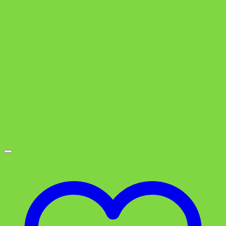
war:
ist:
39,99 €
29,99 €.