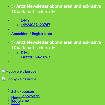
Zum
✨ Jetzt Newsletter abonnieren und exklusive
Inhalt
10% Rabatt sichern ✨
springen
E-Mail
+4923039423767
Anmelden / Registrieren
✨ Jetzt Newsletter abonnieren und exklusive
10% Rabatt sichern ✨
E-Mail
+4923039423767
Schokoboxen
Schokolade
Home
Kız İsteme
Shop