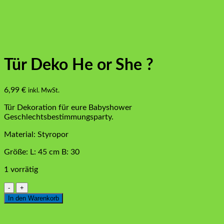
Tür Deko He or She ?
6,99
€
inkl. MwSt.
Tür Dekoration für eure Babyshower
Geschlechtsbestimmungsparty.
Material: Styropor
Größe: L: 45 cm B: 30
1 vorrätig
Tür
Deko
In den Warenkorb
He
or