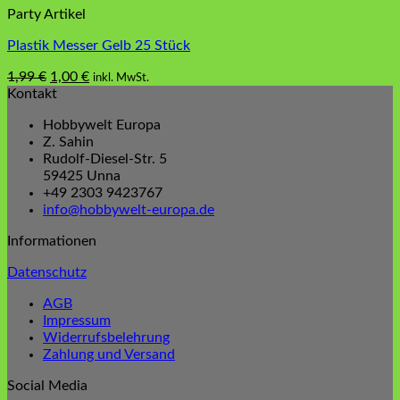
Party Artikel
Plastik Messer Gelb 25 Stück
Ursprünglicher
Aktueller
1,99
€
1,00
€
inkl. MwSt.
Preis
Preis
Kontakt
war:
ist:
Hobbywelt Europa
1,99 €
1,00 €.
Z. Sahin
Rudolf-Diesel-Str. 5
59425 Unna
+49 2303 9423767
info@hobbywelt-europa.de
Informationen
Datenschutz
AGB
Impressum
Widerrufsbelehrung
Zahlung und Versand
Social Media