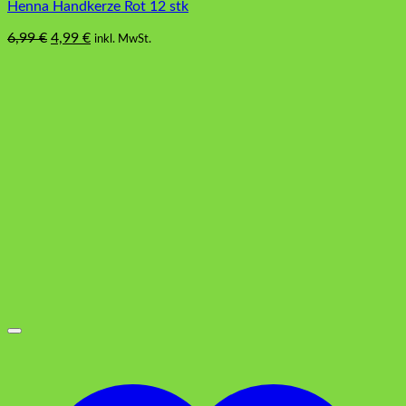
Henna Handkerze Rot 12 stk
Ursprünglicher
Aktueller
6,99
€
4,99
€
inkl. MwSt.
Preis
Preis
war:
ist:
6,99 €
4,99 €.