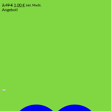
Ursprünglicher
Aktueller
2,49
€
1,00
€
inkl. MwSt.
Preis
Preis
Angebot!
war:
ist:
2,49 €
1,00 €.