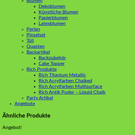
Blumen
Dekoblumen
Künstliche Blumen
Papierblumen
Latexblumen
Perlen
Pinselset
Tüll
Quasten
Backartikel
Backzubehör
Cake Topper
Rich Produkte
Rich Titanium Metallic
Rich Acrylfarben Chalked
Rich Acrylfarben Multisurface
Rich Antik Puder – Liquid Chalk
Party Artikel
Angebote
Ähnliche Produkte
Angebot!