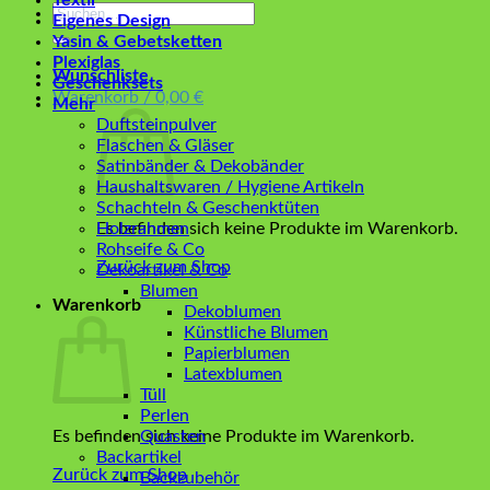
Textil
Suchen
Eigenes Design
nach:
Yasin & Gebetsketten
Plexiglas
Wunschliste
Geschenksets
Warenkorb /
0,00
€
Mehr
Duftsteinpulver
Flaschen & Gläser
Satinbänder & Dekobänder
Haushaltswaren / Hygiene Artikeln
Schachteln & Geschenktüten
Es befinden sich keine Produkte im Warenkorb.
Holzrahmen
Rohseife & Co
Zurück zum Shop
Dekoartikel & Co
Blumen
Warenkorb
Dekoblumen
Künstliche Blumen
Papierblumen
Latexblumen
Tüll
Perlen
Es befinden sich keine Produkte im Warenkorb.
Quasten
Backartikel
Zurück zum Shop
Backzubehör