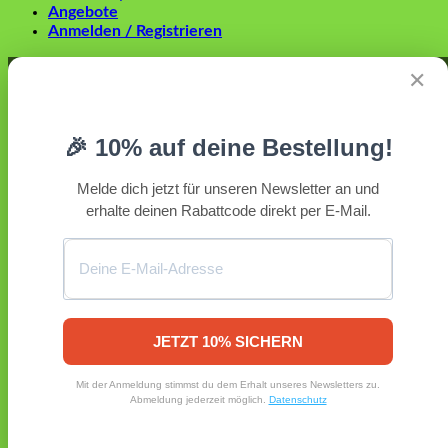
Angebote
Anmelden / Registrieren
Anmelden
✕
Erforderlich
Benutzername oder E-Mail-Adresse
*
🎉 10% auf deine Bestellung!
Erforderlich
Passwort
*
Melde dich jetzt für unseren Newsletter an und
erhalte deinen Rabattcode direkt per E-Mail.
Angemeldet bleiben
Anmelden
Passwort vergessen?
Registrieren
Erforderlich
E-Mail-Adresse
*
JETZT 10% SICHERN
Ein Link zum Erstellen eines neuen Passworts wird an deine
Mit der Anmeldung stimmst du dem Erhalt unseres Newsletters zu.
E-Mail-Adresse gesendet.
Abmeldung jederzeit möglich.
Datenschutz
Ja, ich möchte ein Kundenkonto eröffnen und akzeptiere