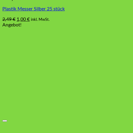
Plastik Messer Silber 25 stück
Ursprünglicher
Aktueller
2,49
€
1,00
€
inkl. MwSt.
Preis
Preis
Angebot!
war:
ist:
2,49 €
1,00 €.