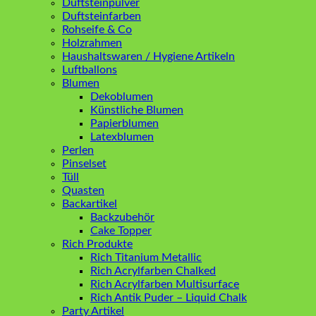
Duftsteinpulver
Duftsteinfarben
Rohseife & Co
Holzrahmen
Haushaltswaren / Hygiene Artikeln
Luftballons
Blumen
Dekoblumen
Künstliche Blumen
Papierblumen
Latexblumen
Perlen
Pinselset
Tüll
Quasten
Backartikel
Backzubehör
Cake Topper
Rich Produkte
Rich Titanium Metallic
Rich Acrylfarben Chalked
Rich Acrylfarben Multisurface
Rich Antik Puder – Liquid Chalk
Party Artikel