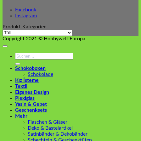
Facebook
Instagram
Produkt-Kategorien
Copyright 2021 © Hobbywelt Europa
Suchen
nach:
Schokoboxen
Schokolade
Kız İsteme
Textil
Eigenes Design
Plexiglas
Yasin & Gebet
Geschenksets
Mehr
Flaschen & Gläser
Deko & Bastelartikel
Satinbänder & Dekobänder
Schachteln & Geschenktüten