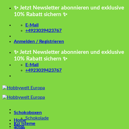
Zum
✨ Jetzt Newsletter abonnieren und exklusive
Inhalt
10% Rabatt sichern ✨
springen
E-Mail
+4923039423767
Anmelden / Registrieren
✨ Jetzt Newsletter abonnieren und exklusive
10% Rabatt sichern ✨
E-Mail
+4923039423767
Schokoboxen
Schokolade
Home
Kız İsteme
Shop