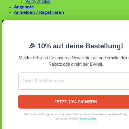
Party Artikel
Angebote
Anmelden / Registrieren
Anmelden
Erforderlich
Benutzername oder E-Mail-Adresse
*
🎉 10% auf deine Bestellung!
Erforderlich
Passwort
*
Melde dich jetzt für unseren Newsletter an und erhalte dei
Rabattcode direkt per E-Mail.
Angemeldet bleiben
Anmelden
Passwort vergessen?
Registrieren
Erforderlich
E-Mail-Adresse
*
JETZT 10% SICHERN
Ein Link zum Erstellen eines neuen Passworts wird an deine
Mit der Anmeldung stimmst du dem Erhalt unseres Newsletters zu. Abmeldung
E-Mail-Adresse gesendet.
jederzeit möglich.
Datenschutz
Ja, ich möchte ein Kundenkonto eröffnen und akzeptiere