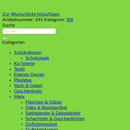
Zur Wunschliste hinzufügen
Artikelnummer:
245
Kategorie:
Tüll
Suche
Suchen
nach:
Kategorien
Schokoboxen
Schokolade
Kız İsteme
Textil
Eigenes Design
Plexiglas
Yasin & Gebet
Geschenksets
Mehr
Flaschen & Gläser
Deko & Bastelartikel
Satinbänder & Dekobänder
Schachteln & Geschenktüten
Duftsteinpulver
Duftsteinfarben