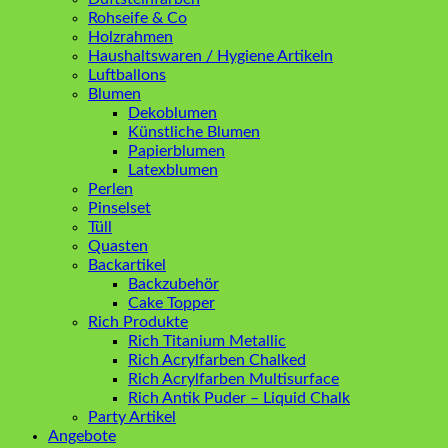
Rohseife & Co
Holzrahmen
Haushaltswaren / Hygiene Artikeln
Luftballons
Blumen
Dekoblumen
Künstliche Blumen
Papierblumen
Latexblumen
Perlen
Pinselset
Tüll
Quasten
Backartikel
Backzubehör
Cake Topper
Rich Produkte
Rich Titanium Metallic
Rich Acrylfarben Chalked
Rich Acrylfarben Multisurface
Rich Antik Puder – Liquid Chalk
Party Artikel
Angebote