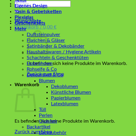
Textil
Suchen
Eigenes Design
nach:
Yasin & Gebetsketten
Plexiglas
Wunschliste
Geschenksets
Warenkorb /
0,00
€
Mehr
Duftsteinpulver
Flaschen & Gläser
Satinbänder & Dekobänder
Haushaltswaren / Hygiene Artikeln
Schachteln & Geschenktüten
Es befinden sich keine Produkte im Warenkorb.
Holzrahmen
Rohseife & Co
Zurück zum Shop
Dekoartikel & Co
Blumen
Warenkorb
Dekoblumen
Künstliche Blumen
Papierblumen
Latexblumen
Tüll
Perlen
Es befinden sich keine Produkte im Warenkorb.
Quasten
Backartikel
Zurück zum Shop
Backzubehör