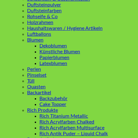
Duftsteinpulver
Duftsteinfarben
Rohseife & Co
Holzrahmen
Haushaltswaren / Hygiene Artikeln
Luftballons
Blumen
Dekoblumen
Künstliche Blumen
Papierblumen
Latexblumen
Perlen
Pinselset
Tüll
Quasten
Backartikel
Backzubehör
Cake Topper
Rich Produkte
Rich Titanium Metallic
Rich Acrylfarben Chalked
Rich Acrylfarben Multisurface
Rich Antik Puder – Liquid Chalk