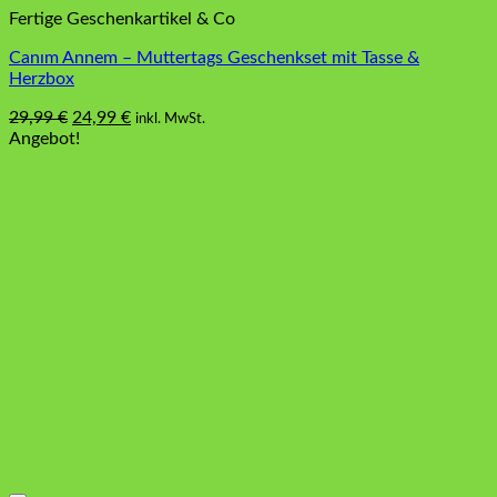
Fertige Geschenkartikel & Co
Canım Annem – Muttertags Geschenkset mit Tasse &
Herzbox
Ursprünglicher
Aktueller
29,99
€
24,99
€
inkl. MwSt.
Preis
Preis
Angebot!
war:
ist:
29,99 €
24,99 €.