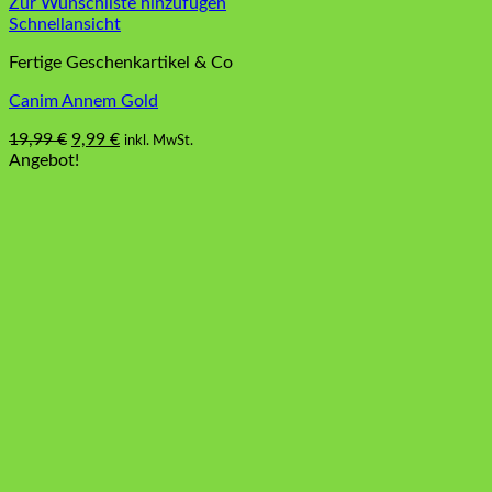
Zur Wunschliste hinzufügen
Schnellansicht
Fertige Geschenkartikel & Co
Canim Annem Gold
Ursprünglicher
Aktueller
19,99
€
9,99
€
inkl. MwSt.
Preis
Preis
Angebot!
war:
ist:
19,99 €
9,99 €.