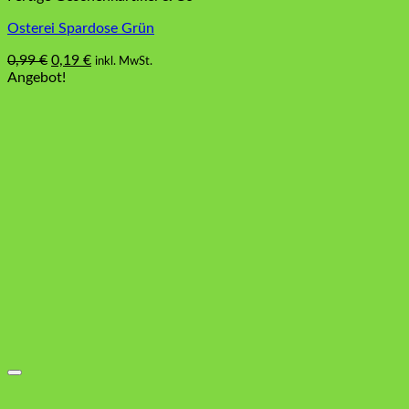
Osterei Spardose Grün
Ursprünglicher
Aktueller
0,99
€
0,19
€
inkl. MwSt.
Preis
Preis
Angebot!
war:
ist:
0,99 €
0,19 €.