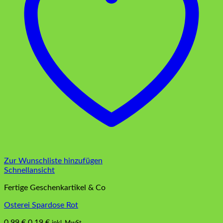
Zur Wunschliste hinzufügen
Schnellansicht
Fertige Geschenkartikel & Co
Osterei Spardose Rot
Ursprünglicher
Aktueller
0,99
€
0,19
€