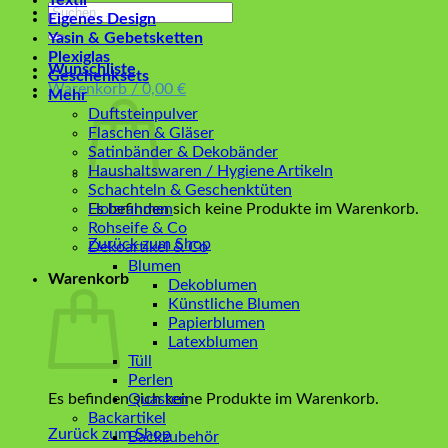
Textil
Suchen
Eigenes Design
nach:
Yasin & Gebetsketten
Plexiglas
Wunschliste
Geschenksets
Warenkorb /
0,00
€
Mehr
Duftsteinpulver
Flaschen & Gläser
Satinbänder & Dekobänder
Haushaltswaren / Hygiene Artikeln
Schachteln & Geschenktüten
Es befinden sich keine Produkte im Warenkorb.
Holzrahmen
Rohseife & Co
Zurück zum Shop
Dekoartikel & Co
Blumen
Warenkorb
Dekoblumen
Künstliche Blumen
Papierblumen
Latexblumen
Tüll
Perlen
Es befinden sich keine Produkte im Warenkorb.
Quasten
Backartikel
Zurück zum Shop
Backzubehör