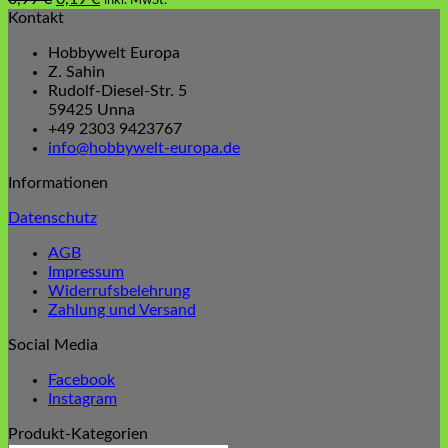
inkl. MwSt.
Preis
Preis
Kontakt
war:
ist:
Hobbywelt Europa
0,99 €
0,19 €.
Z. Sahin
Rudolf-Diesel-Str. 5
59425 Unna
+49 2303 9423767
info@hobbywelt-europa.de
Informationen
Datenschutz
AGB
Impressum
Widerrufsbelehrung
Zahlung und Versand
Social Media
Facebook
Instagram
Produkt-Kategorien