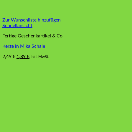
Zur Wunschliste hinzufügen
Schnellansicht
Fertige Geschenkartikel & Co
Kerze in Mika Schale
Ursprünglicher
Aktueller
2,49
€
1,89
€
inkl. MwSt.
Preis
Preis
war:
ist:
2,49 €
1,89 €.