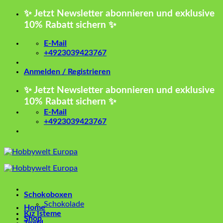
Zum
✨ Jetzt Newsletter abonnieren und exklusive
Inhalt
10% Rabatt sichern ✨
springen
E-Mail
+4923039423767
Anmelden / Registrieren
✨ Jetzt Newsletter abonnieren und exklusive
10% Rabatt sichern ✨
E-Mail
+4923039423767
Schokoboxen
Schokolade
Home
Kız İsteme
Shop