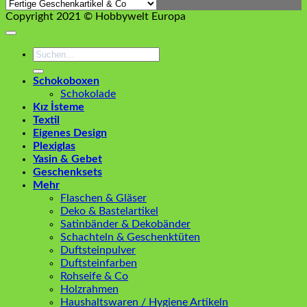
Copyright 2021 © Hobbywelt Europa
Suchen
nach:
Schokoboxen
Schokolade
Kız İsteme
Textil
Eigenes Design
Plexiglas
Yasin & Gebet
Geschenksets
Mehr
Flaschen & Gläser
Deko & Bastelartikel
Satinbänder & Dekobänder
Schachteln & Geschenktüten
Duftsteinpulver
Duftsteinfarben
Rohseife & Co
Holzrahmen
Haushaltswaren / Hygiene Artikeln