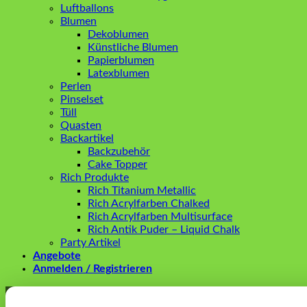
Luftballons
Blumen
Dekoblumen
Künstliche Blumen
Papierblumen
Latexblumen
Perlen
Pinselset
Tüll
Quasten
Backartikel
Backzubehör
Cake Topper
Rich Produkte
Rich Titanium Metallic
Rich Acrylfarben Chalked
Rich Acrylfarben Multisurface
Rich Antik Puder – Liquid Chalk
Party Artikel
Angebote
Anmelden / Registrieren
Anmelden