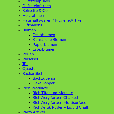
Duftsteinpulver
Duftsteinfarben
Rohseife & Co
Holzrahmen
Haushaltswaren / Hygiene Artikeln
Luftballons
Blumen
Dekoblumen
Künstliche Blumen
Papierblumen
Latexblumen
Perlen
Pinselset
Tüll
Quasten
Backartikel
Backzubehör
Cake Topper
Rich Produkte
Rich Titanium Metallic
Rich Acrylfarben Chalked
Rich Acrylfarben Multisurface
Rich Antik Puder – Liquid Chalk
Party Artikel