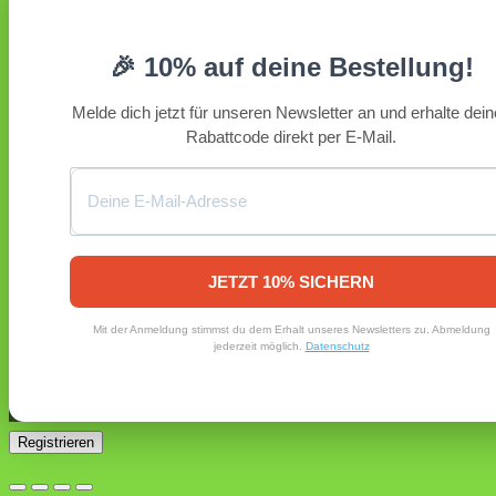
Erforderlich
Benutzername oder E-Mail-Adresse
*
🎉 10% auf deine Bestellung!
Erforderlich
Passwort
*
Melde dich jetzt für unseren Newsletter an und erhalte dei
Rabattcode direkt per E-Mail.
Angemeldet bleiben
Anmelden
Passwort vergessen?
Registrieren
Erforderlich
E-Mail-Adresse
*
JETZT 10% SICHERN
Ein Link zum Erstellen eines neuen Passworts wird an deine
Mit der Anmeldung stimmst du dem Erhalt unseres Newsletters zu. Abmeldung
E-Mail-Adresse gesendet.
jederzeit möglich.
Datenschutz
Ja, ich möchte ein Kundenkonto eröffnen und akzeptiere
Erforderlich
die
Datenschutzerklärung
.
*
Registrieren