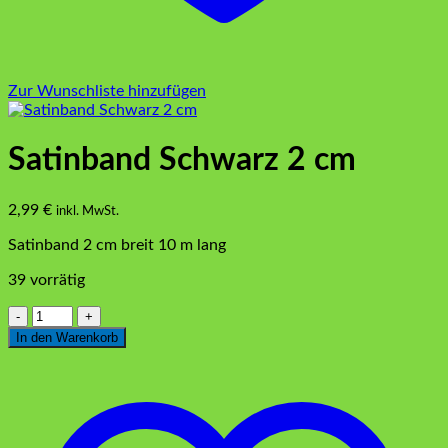
Zur Wunschliste hinzufügen
Satinband Schwarz 2 cm
2,99
€
inkl. MwSt.
Satinband 2 cm breit 10 m lang
39 vorrätig
Satinband
Schwarz
In den Warenkorb
2
cm
Menge