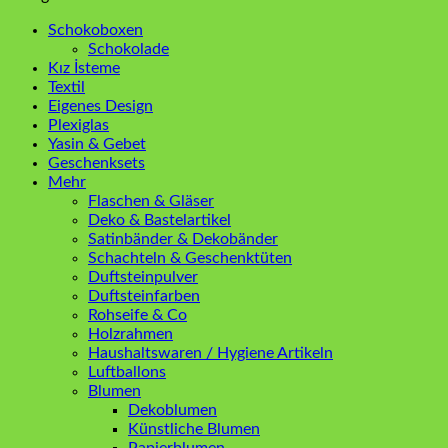
Schokoboxen
Schokolade
Kız İsteme
Textil
Eigenes Design
Plexiglas
Yasin & Gebet
Geschenksets
Mehr
Flaschen & Gläser
Deko & Bastelartikel
Satinbänder & Dekobänder
Schachteln & Geschenktüten
Duftsteinpulver
Duftsteinfarben
Rohseife & Co
Holzrahmen
Haushaltswaren / Hygiene Artikeln
Luftballons
Blumen
Dekoblumen
Künstliche Blumen
Papierblumen