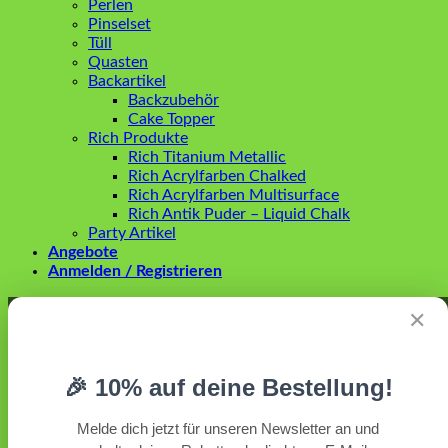
Perlen
Pinselset
Tüll
Quasten
Backartikel
Backzubehör
Cake Topper
Rich Produkte
Rich Titanium Metallic
Rich Acrylfarben Chalked
Rich Acrylfarben Multisurface
Rich Antik Puder – Liquid Chalk
Party Artikel
Angebote
Anmelden / Registrieren
Anmelden
✕
Erforderlich
Benutzername oder E-Mail-Adresse
*
🎉 10% auf deine Bestellung!
Erforderlich
Passwort
*
Melde dich jetzt für unseren Newsletter an und