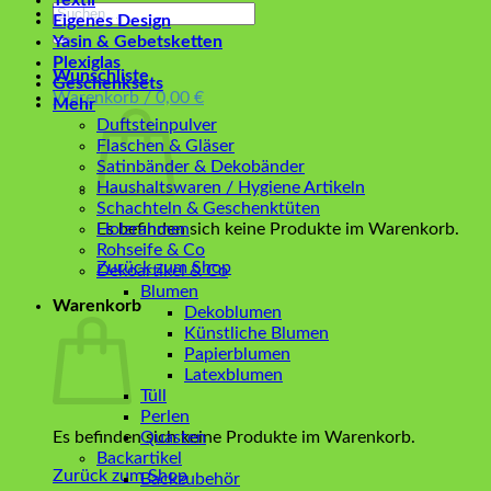
Textil
Suchen
Eigenes Design
nach:
Yasin & Gebetsketten
Plexiglas
Wunschliste
Geschenksets
Warenkorb /
0,00
€
Mehr
Duftsteinpulver
Flaschen & Gläser
Satinbänder & Dekobänder
Haushaltswaren / Hygiene Artikeln
Schachteln & Geschenktüten
Es befinden sich keine Produkte im Warenkorb.
Holzrahmen
Rohseife & Co
Zurück zum Shop
Dekoartikel & Co
Blumen
Warenkorb
Dekoblumen
Künstliche Blumen
Papierblumen
Latexblumen
Tüll
Perlen
Es befinden sich keine Produkte im Warenkorb.
Quasten
Backartikel
Zurück zum Shop
Backzubehör