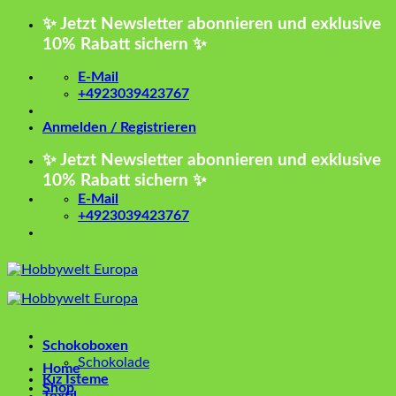
Zum
✨ Jetzt Newsletter abonnieren und exklusive
Inhalt
10% Rabatt sichern ✨
springen
E-Mail
+4923039423767
Anmelden / Registrieren
✨ Jetzt Newsletter abonnieren und exklusive
10% Rabatt sichern ✨
E-Mail
+4923039423767
Schokoboxen
Schokolade
Home
Kız İsteme
Shop