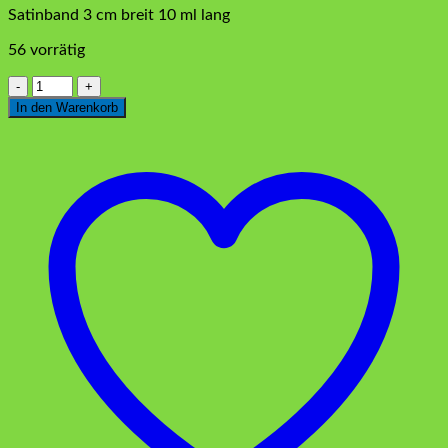
Satinband 3 cm breit 10 ml lang
56 vorrätig
Satinband
Rot
In den Warenkorb
3
cm
Menge