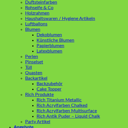
Duftsteinfarben
Rohseife & Co
Holzrahmen
Haushaltswaren / Hygiene Artikeln
Luftballons
Blumen
Dekoblumen
Künstliche Blumen
Papierblumen
Latexblumen
Perlen
Pinselset
Tüll
Quasten
Backartikel
Backzubehör
Cake Topper
Rich Produkte
Rich Titanium Metallic
Rich Acrylfarben Chalked
Rich Acrylfarben Multisurface
Rich Antik Puder – Liquid Chalk
Party Artikel
Angebote