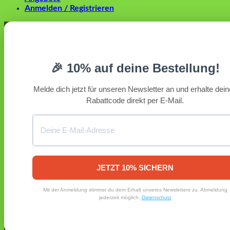
Anmelden / Registrieren
Anmelden
Erforderlich
Benutzername oder E-Mail-Adresse
*
🎉 10% auf deine Bestellung!
Erforderlich
Passwort
*
Melde dich jetzt für unseren Newsletter an und erhalte dei
Rabattcode direkt per E-Mail.
Angemeldet bleiben
Anmelden
Passwort vergessen?
Registrieren
Erforderlich
E-Mail-Adresse
*
JETZT 10% SICHERN
Ein Link zum Erstellen eines neuen Passworts wird an deine
Mit der Anmeldung stimmst du dem Erhalt unseres Newsletters zu. Abmeldung
E-Mail-Adresse gesendet.
jederzeit möglich.
Datenschutz
Ja, ich möchte ein Kundenkonto eröffnen und akzeptiere
Erforderlich
die
Datenschutzerklärung
.
*