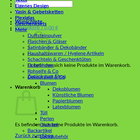
Textil
Suchen
Eigenes Design
nach:
Yasin & Gebetsketten
Plexiglas
Wunschliste
Geschenksets
Warenkorb /
0,00
€
Mehr
Duftsteinpulver
Flaschen & Gläser
Satinbänder & Dekobänder
Haushaltswaren / Hygiene Artikeln
Schachteln & Geschenktüten
Es befinden sich keine Produkte im Warenkorb.
Holzrahmen
Rohseife & Co
Zurück zum Shop
Dekoartikel & Co
Blumen
Warenkorb
Dekoblumen
Künstliche Blumen
Papierblumen
Latexblumen
Tüll
Perlen
Es befinden sich keine Produkte im Warenkorb.
Quasten
Backartikel
Zurück zum Shop
Backzubehör