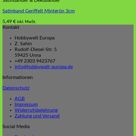
Satinbänder & Dekobänder
Satinband Geriffelt Mintgrün 3cm
5,49
€
inkl. MwSt.
Kontakt
Hobbywelt Europa
Z. Sahin
Rudolf-Diesel-Str. 5
59425 Unna
+49 2303 9423767
info@hobbywelt-europa.de
Informationen
Datenschutz
AGB
Impressum
Widerrufsbelehrung
Zahlung und Versand
Social Media