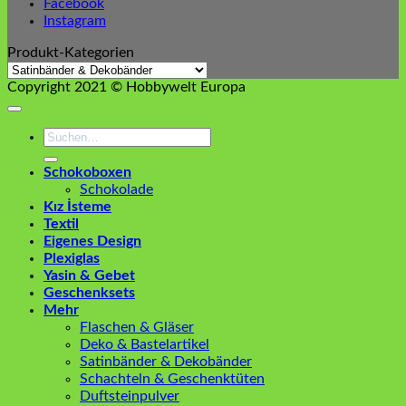
Facebook
Instagram
Produkt-Kategorien
Copyright 2021 © Hobbywelt Europa
Suchen
nach:
Schokoboxen
Schokolade
Kız İsteme
Textil
Eigenes Design
Plexiglas
Yasin & Gebet
Geschenksets
Mehr
Flaschen & Gläser
Deko & Bastelartikel
Satinbänder & Dekobänder
Schachteln & Geschenktüten
Duftsteinpulver