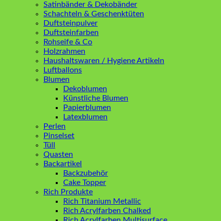
Satinbänder & Dekobänder
Schachteln & Geschenktüten
Duftsteinpulver
Duftsteinfarben
Rohseife & Co
Holzrahmen
Haushaltswaren / Hygiene Artikeln
Luftballons
Blumen
Dekoblumen
Künstliche Blumen
Papierblumen
Latexblumen
Perlen
Pinselset
Tüll
Quasten
Backartikel
Backzubehör
Cake Topper
Rich Produkte
Rich Titanium Metallic
Rich Acrylfarben Chalked
Rich Acrylfarben Multisurface