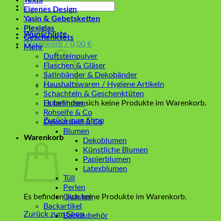
Textil
Suchen
Eigenes Design
nach:
Yasin & Gebetsketten
Plexiglas
Wunschliste
Geschenksets
Warenkorb /
0,00
€
Mehr
Duftsteinpulver
Flaschen & Gläser
Satinbänder & Dekobänder
Haushaltswaren / Hygiene Artikeln
Schachteln & Geschenktüten
Es befinden sich keine Produkte im Warenkorb.
Holzrahmen
Rohseife & Co
Zurück zum Shop
Dekoartikel & Co
Blumen
Warenkorb
Dekoblumen
Künstliche Blumen
Papierblumen
Latexblumen
Tüll
Perlen
Es befinden sich keine Produkte im Warenkorb.
Quasten
Backartikel
Zurück zum Shop
Backzubehör