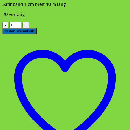
Satinband 1 cm breit 10 m lang
20 vorrätig
Satinband
geriffelt
In den Warenkorb
Lila
1
cm
Menge