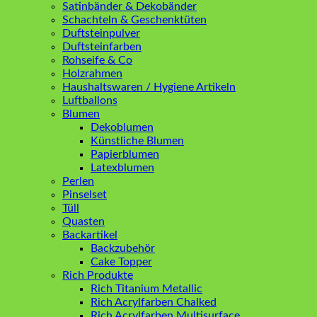
Satinbänder & Dekobänder
Schachteln & Geschenktüten
Duftsteinpulver
Duftsteinfarben
Rohseife & Co
Holzrahmen
Haushaltswaren / Hygiene Artikeln
Luftballons
Blumen
Dekoblumen
Künstliche Blumen
Papierblumen
Latexblumen
Perlen
Pinselset
Tüll
Quasten
Backartikel
Backzubehör
Cake Topper
Rich Produkte
Rich Titanium Metallic
Rich Acrylfarben Chalked
Rich Acrylfarben Multisurface