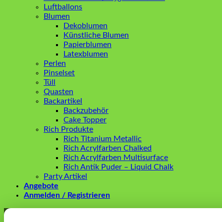
Luftballons
Blumen
Dekoblumen
Künstliche Blumen
Papierblumen
Latexblumen
Perlen
Pinselset
Tüll
Quasten
Backartikel
Backzubehör
Cake Topper
Rich Produkte
Rich Titanium Metallic
Rich Acrylfarben Chalked
Rich Acrylfarben Multisurface
Rich Antik Puder – Liquid Chalk
Party Artikel
Angebote
Anmelden / Registrieren
Anmelden