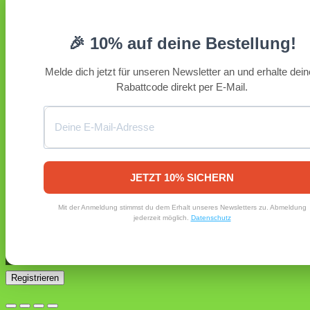
Erforderlich
Benutzername oder E-Mail-Adresse
*
🎉 10% auf deine Bestellung!
Erforderlich
Passwort
*
Melde dich jetzt für unseren Newsletter an und erhalte dei
Rabattcode direkt per E-Mail.
Angemeldet bleiben
Anmelden
Passwort vergessen?
Registrieren
Erforderlich
E-Mail-Adresse
*
JETZT 10% SICHERN
Ein Link zum Erstellen eines neuen Passworts wird an deine
Mit der Anmeldung stimmst du dem Erhalt unseres Newsletters zu. Abmeldung
E-Mail-Adresse gesendet.
jederzeit möglich.
Datenschutz
Ja, ich möchte ein Kundenkonto eröffnen und akzeptiere
Erforderlich
die
Datenschutzerklärung
.
*
Registrieren