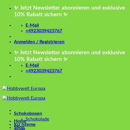
Zum
✨ Jetzt Newsletter abonnieren und exklusive
Inhalt
10% Rabatt sichern ✨
springen
E-Mail
+4923039423767
Anmelden / Registrieren
✨ Jetzt Newsletter abonnieren und exklusive
10% Rabatt sichern ✨
E-Mail
+4923039423767
Schokoboxen
Schokolade
Home
Kız İsteme
Shop