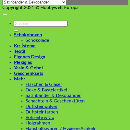
Copyright 2021 © Hobbywelt Europa
Suchen
nach:
Schokoboxen
Schokolade
Kız İsteme
Textil
Eigenes Design
Plexiglas
Yasin & Gebet
Geschenksets
Mehr
Flaschen & Gläser
Deko & Bastelartikel
Satinbänder & Dekobänder
Schachteln & Geschenktüten
Duftsteinpulver
Duftsteinfarben
Rohseife & Co
Holzrahmen
Haushaltswaren / Hygiene Artikeln