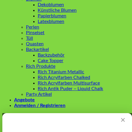
Dekoblumen
Künstliche Blumen
Papierblumen
Latexblumen
Perlen
Pinselset
Tüll
Quasten
Backartikel
Backzubehör
Cake Topper
Rich Produkte
Rich Titanium Metallic
Rich Acrylfarben Chalked
Rich Acrylfarben Multisurface
Rich Antik Puder – Liquid Chalk
Party Artikel
Angebote
Anmelden / Registrieren
Anmelden
✕
Erforderlich
Benutzername oder E-Mail-Adresse
*