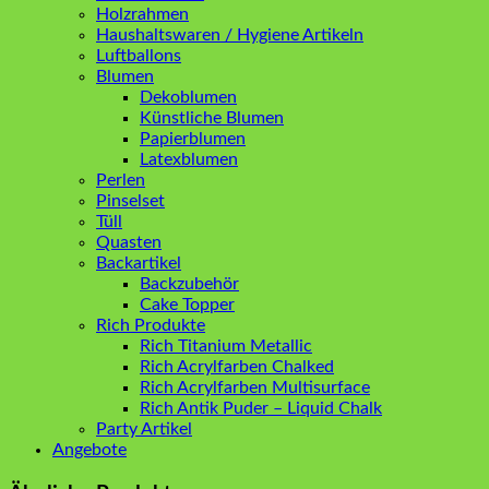
Holzrahmen
Haushaltswaren / Hygiene Artikeln
Luftballons
Blumen
Dekoblumen
Künstliche Blumen
Papierblumen
Latexblumen
Perlen
Pinselset
Tüll
Quasten
Backartikel
Backzubehör
Cake Topper
Rich Produkte
Rich Titanium Metallic
Rich Acrylfarben Chalked
Rich Acrylfarben Multisurface
Rich Antik Puder – Liquid Chalk
Party Artikel
Angebote