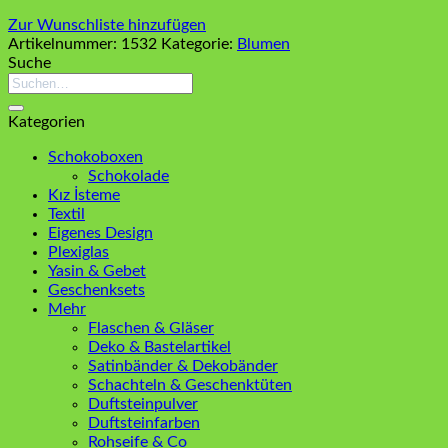
Zur Wunschliste hinzufügen
Artikelnummer:
1532
Kategorie:
Blumen
Suche
Suchen
nach:
Kategorien
Schokoboxen
Schokolade
Kız İsteme
Textil
Eigenes Design
Plexiglas
Yasin & Gebet
Geschenksets
Mehr
Flaschen & Gläser
Deko & Bastelartikel
Satinbänder & Dekobänder
Schachteln & Geschenktüten
Duftsteinpulver
Duftsteinfarben
Rohseife & Co