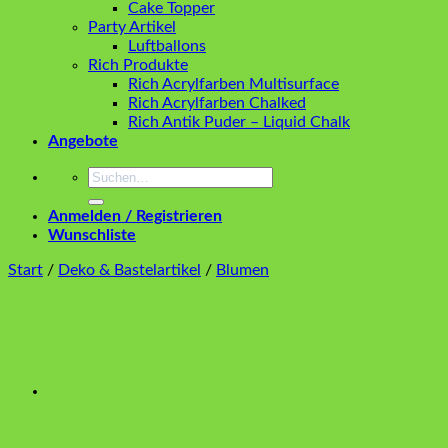
Cake Topper
Party Artikel
Luftballons
Rich Produkte
Rich Acrylfarben Multisurface
Rich Acrylfarben Chalked
Rich Antik Puder – Liquid Chalk
Angebote
Suchen
nach:
Anmelden / Registrieren
Wunschliste
Start
/
Deko & Bastelartikel
/
Blumen