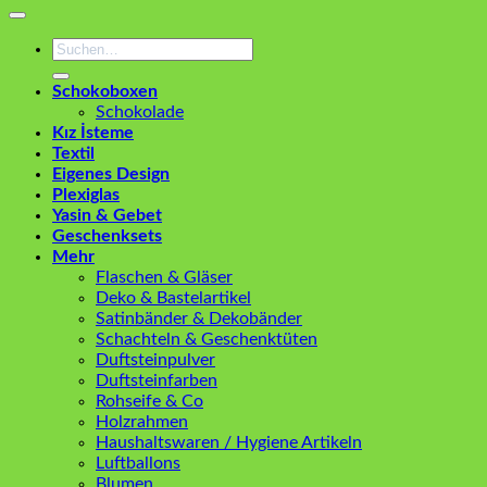
Suchen
nach:
Schokoboxen
Schokolade
Kız İsteme
Textil
Eigenes Design
Plexiglas
Yasin & Gebet
Geschenksets
Mehr
Flaschen & Gläser
Deko & Bastelartikel
Satinbänder & Dekobänder
Schachteln & Geschenktüten
Duftsteinpulver
Duftsteinfarben
Rohseife & Co
Holzrahmen
Haushaltswaren / Hygiene Artikeln
Luftballons
Blumen