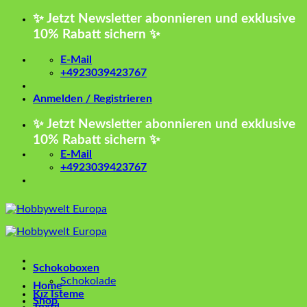
Zum
✨ Jetzt Newsletter abonnieren und exklusive
Inhalt
10% Rabatt sichern ✨
springen
E-Mail
+4923039423767
Anmelden / Registrieren
✨ Jetzt Newsletter abonnieren und exklusive
10% Rabatt sichern ✨
E-Mail
+4923039423767
Schokoboxen
Schokolade
Home
Kız İsteme
Shop