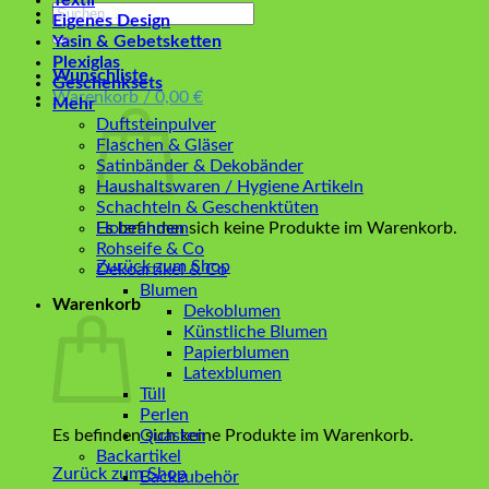
Textil
Suchen
Eigenes Design
nach:
Yasin & Gebetsketten
Plexiglas
Wunschliste
Geschenksets
Warenkorb /
0,00
€
Mehr
Duftsteinpulver
Flaschen & Gläser
Satinbänder & Dekobänder
Haushaltswaren / Hygiene Artikeln
Schachteln & Geschenktüten
Es befinden sich keine Produkte im Warenkorb.
Holzrahmen
Rohseife & Co
Zurück zum Shop
Dekoartikel & Co
Blumen
Warenkorb
Dekoblumen
Künstliche Blumen
Papierblumen
Latexblumen
Tüll
Perlen
Es befinden sich keine Produkte im Warenkorb.
Quasten
Backartikel
Zurück zum Shop
Backzubehör