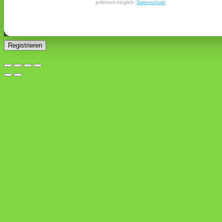
jederzeit möglich.
Datenschutz
Ja, ich möchte ein Kundenkonto eröffnen und akzeptiere
Erforderlich
die
Datenschutzerklärung
.
*
Registrieren