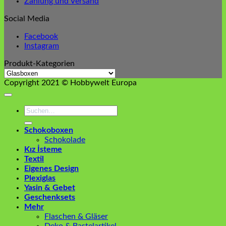
Zahlung und Versand
Social Media
Facebook
Instagram
Produkt-Kategorien
Copyright 2021 © Hobbywelt Europa
Suchen
nach:
Schokoboxen
Schokolade
Kız İsteme
Textil
Eigenes Design
Plexiglas
Yasin & Gebet
Geschenksets
Mehr
Flaschen & Gläser