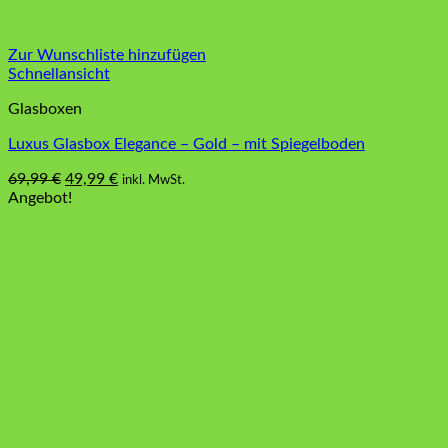
Zur Wunschliste hinzufügen
Schnellansicht
Glasboxen
Luxus Glasbox Elegance – Gold – mit Spiegelboden
Ursprünglicher
Aktueller
69,99
€
49,99
€
inkl. MwSt.
Preis
Preis
Angebot!
war:
ist:
69,99 €
49,99 €.