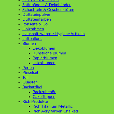
Deko & Bastelartikel
Satinbänder & Dekobänder
Schachteln & Geschenktüten
Duftsteinpulver
Duftsteinfarben
Rohseife & Co
Holzrahmen
Haushaltswaren / Hygiene Artikeln
Luftballons
Blumen
Dekoblumen
Künstliche Blumen
Papierblumen
Latexblumen
Perlen
Pinselset
Tüll
Quasten
Backartikel
Backzubehör
Cake Topper
Rich Produkte
Rich Titanium Metallic
Rich Acrylfarben Chalked