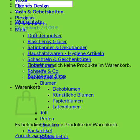
Textil
Suchen
Eigenes Design
nach:
Yasin & Gebetsketten
Plexiglas
Wunschliste
Geschenksets
Warenkorb /
0,00
€
Mehr
Duftsteinpulver
Flaschen & Gläser
Satinbänder & Dekobänder
Haushaltswaren / Hygiene Artikeln
Schachteln & Geschenktüten
Es befinden sich keine Produkte im Warenkorb.
Holzrahmen
Rohseife & Co
Zurück zum Shop
Dekoartikel & Co
Blumen
Warenkorb
Dekoblumen
Künstliche Blumen
Papierblumen
Latexblumen
Tüll
Perlen
Es befinden sich keine Produkte im Warenkorb.
Quasten
Backartikel
Zurück zum Shop
Backzubehör