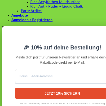
Rich Acrylfarben Multisurface
Rich Antik Puder – Liquid Chalk
Party Artikel
Angebote
Anmelden / Registrieren
Anmelden
Erforderlich
Benutzername oder E-Mail-Adresse
*
🎉 10% auf deine Bestellung!
Erforderlich
Passwort
*
Melde dich jetzt für unseren Newsletter an und erhalte dei
Rabattcode direkt per E-Mail.
Angemeldet bleiben
Anmelden
Passwort vergessen?
Registrieren
Erforderlich
E-Mail-Adresse
*
JETZT 10% SICHERN
Ein Link zum Erstellen eines neuen Passworts wird an deine
Mit der Anmeldung stimmst du dem Erhalt unseres Newsletters zu. Abmeldung
E-Mail-Adresse gesendet.