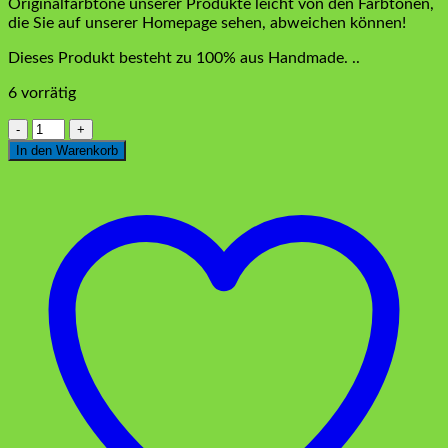
Originalfarbtöne unserer Produkte leicht von den Farbtönen,
die Sie auf unserer Homepage sehen, abweichen können!
Dieses Produkt besteht zu 100% aus Handmade. ..
6 vorrätig
Pyramidenbox
Silber
In den Warenkorb
mittel
Menge