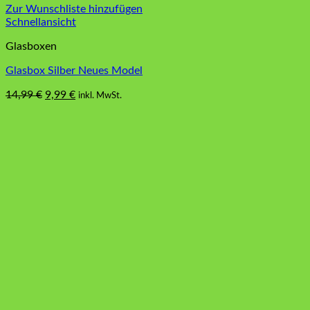
Zur Wunschliste hinzufügen
Schnellansicht
Glasboxen
Glasbox Silber Neues Model
Ursprünglicher
Aktueller
14,99
€
9,99
€
inkl. MwSt.
Preis
Preis
war:
ist:
14,99 €
9,99 €.