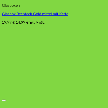
Glasboxen
Glasbox Rechteck Gold mittel mit Kette
Ursprünglicher
Aktueller
19,99
€
14,99
€
inkl. MwSt.
Preis
Preis
war:
ist:
19,99 €
14,99 €.