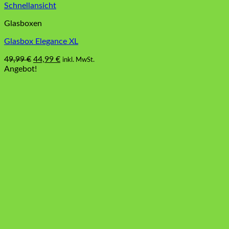
Schnellansicht
Glasboxen
Glasbox Elegance XL
Ursprünglicher
Aktueller
49,99
€
44,99
€
inkl. MwSt.
Dieses
Preis
Preis
Angebot!
Produkt
war:
ist:
weist
49,99 €
44,99 €.
mehrere
Varianten
auf.
Die
Optionen
können
auf
der
Produktseite
gewählt
werden