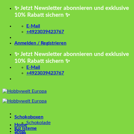
Zum
✨ Jetzt Newsletter abonnieren und exklusive
Inhalt
10% Rabatt sichern ✨
springen
E-Mail
+4923039423767
Anmelden / Registrieren
✨ Jetzt Newsletter abonnieren und exklusive
10% Rabatt sichern ✨
E-Mail
+4923039423767
Schokoboxen
Schokolade
Home
Kız İsteme
Shop