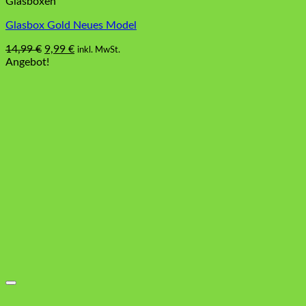
Glasboxen
Glasbox Gold Neues Model
Ursprünglicher
Aktueller
14,99
€
9,99
€
inkl. MwSt.
Preis
Preis
Angebot!
war:
ist:
14,99 €
9,99 €.