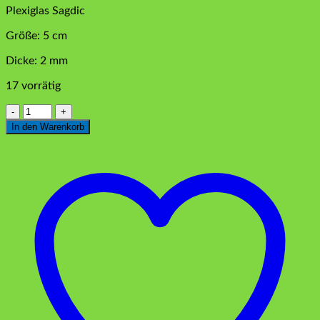
Plexiglas Sagdic
Größe: 5 cm
Dicke: 2 mm
17 vorrätig
Plexiglas
Sagdic
In den Warenkorb
Silber
5
cm
Menge