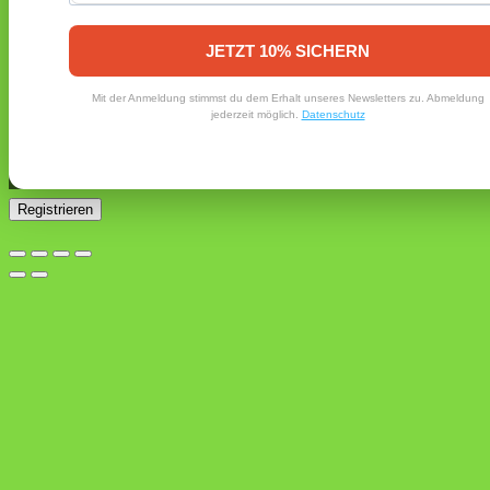
Erforderlich
E-Mail-Adresse
*
JETZT 10% SICHERN
Ein Link zum Erstellen eines neuen Passworts wird an deine
Mit der Anmeldung stimmst du dem Erhalt unseres Newsletters zu. Abmeldung
E-Mail-Adresse gesendet.
jederzeit möglich.
Datenschutz
Ja, ich möchte ein Kundenkonto eröffnen und akzeptiere
Erforderlich
die
Datenschutzerklärung
.
*
Registrieren