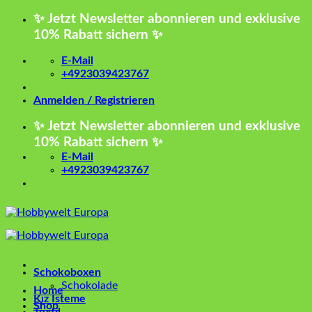
Zum
✨ Jetzt Newsletter abonnieren und exklusive
Inhalt
10% Rabatt sichern ✨
springen
E-Mail
+4923039423767
Anmelden / Registrieren
✨ Jetzt Newsletter abonnieren und exklusive
10% Rabatt sichern ✨
E-Mail
+4923039423767
Schokoboxen
Schokolade
Home
Kız İsteme
Shop