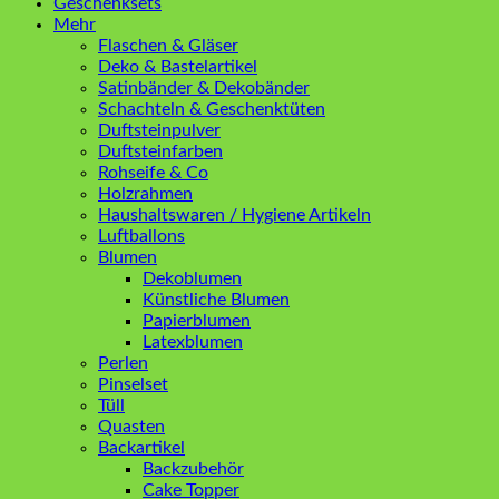
Geschenksets
Mehr
Flaschen & Gläser
Deko & Bastelartikel
Satinbänder & Dekobänder
Schachteln & Geschenktüten
Duftsteinpulver
Duftsteinfarben
Rohseife & Co
Holzrahmen
Haushaltswaren / Hygiene Artikeln
Luftballons
Blumen
Dekoblumen
Künstliche Blumen
Papierblumen
Latexblumen
Perlen
Pinselset
Tüll
Quasten
Backartikel
Backzubehör
Cake Topper