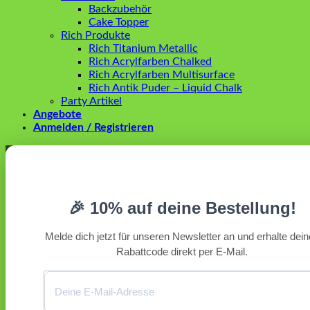
Backzubehör
Cake Topper
Rich Produkte
Rich Titanium Metallic
Rich Acrylfarben Chalked
Rich Acrylfarben Multisurface
Rich Antik Puder – Liquid Chalk
Party Artikel
Angebote
Anmelden / Registrieren
Anmelden
Erforderlich
Benutzername oder E-Mail-Adresse
*
🎉 10% auf deine Bestellung!
Erforderlich
Passwort
*
Melde dich jetzt für unseren Newsletter an und erhalte dei
Rabattcode direkt per E-Mail.
Angemeldet bleiben
Anmelden
Passwort vergessen?
Registrieren