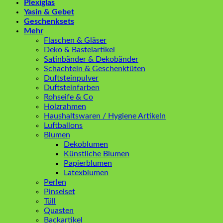
Plexiglas
Yasin & Gebet
Geschenksets
Mehr
Flaschen & Gläser
Deko & Bastelartikel
Satinbänder & Dekobänder
Schachteln & Geschenktüten
Duftsteinpulver
Duftsteinfarben
Rohseife & Co
Holzrahmen
Haushaltswaren / Hygiene Artikeln
Luftballons
Blumen
Dekoblumen
Künstliche Blumen
Papierblumen
Latexblumen
Perlen
Pinselset
Tüll
Quasten
Backartikel