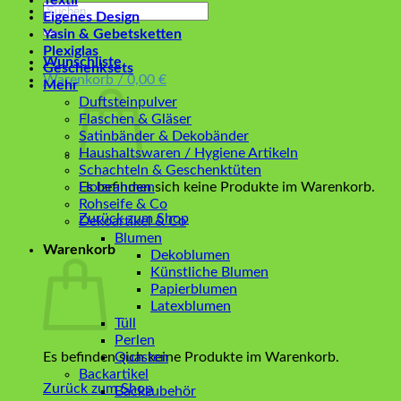
Textil
Suchen
Eigenes Design
nach:
Yasin & Gebetsketten
Plexiglas
Wunschliste
Geschenksets
Warenkorb /
0,00
€
Mehr
Duftsteinpulver
Flaschen & Gläser
Satinbänder & Dekobänder
Haushaltswaren / Hygiene Artikeln
Schachteln & Geschenktüten
Es befinden sich keine Produkte im Warenkorb.
Holzrahmen
Rohseife & Co
Zurück zum Shop
Dekoartikel & Co
Blumen
Warenkorb
Dekoblumen
Künstliche Blumen
Papierblumen
Latexblumen
Tüll
Perlen
Es befinden sich keine Produkte im Warenkorb.
Quasten
Backartikel
Zurück zum Shop
Backzubehör