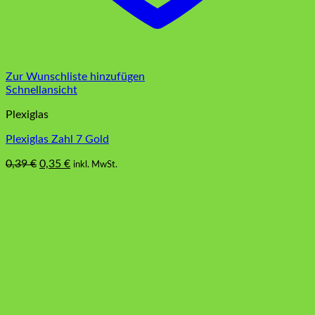
Zur Wunschliste hinzufügen
Schnellansicht
Plexiglas
Plexiglas Zahl 7 Gold
Ursprünglicher
Aktueller
0,39
€
0,35
€
inkl. MwSt.
Preis
Preis
war:
ist:
0,39 €
0,35 €.