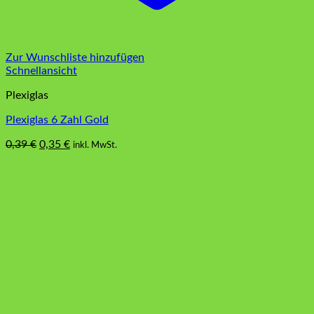
Zur Wunschliste hinzufügen
Schnellansicht
Plexiglas
Plexiglas 6 Zahl Gold
Ursprünglicher
Aktueller
0,39
€
0,35
€
inkl. MwSt.
Preis
Preis
war:
ist:
0,39 €
0,35 €.