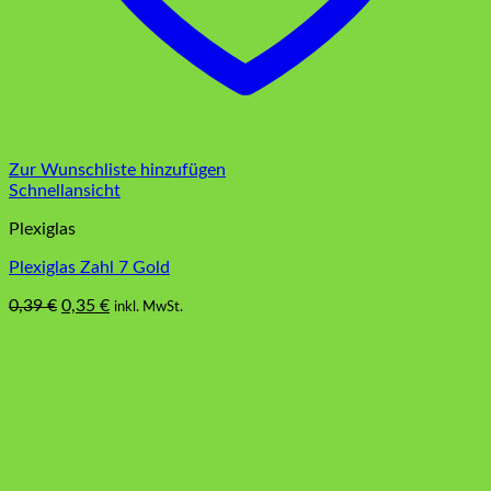
Zur Wunschliste hinzufügen
Schnellansicht
Plexiglas
Plexiglas Zahl 7 Gold
Ursprünglicher
Aktueller
0,39
€
0,35
€
inkl. MwSt.
Preis
Preis
war:
ist:
0,39 €
0,35 €.