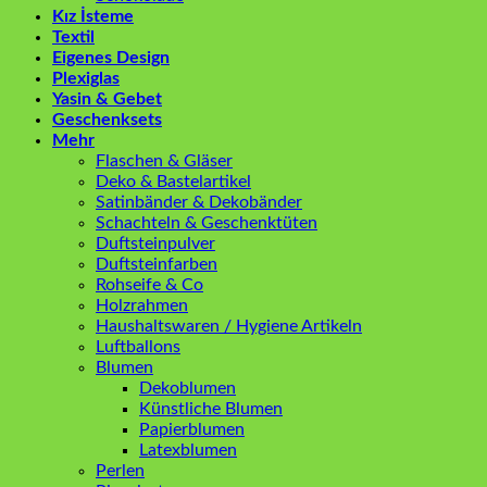
Kız İsteme
Textil
Eigenes Design
Plexiglas
Yasin & Gebet
Geschenksets
Mehr
Flaschen & Gläser
Deko & Bastelartikel
Satinbänder & Dekobänder
Schachteln & Geschenktüten
Duftsteinpulver
Duftsteinfarben
Rohseife & Co
Holzrahmen
Haushaltswaren / Hygiene Artikeln
Luftballons
Blumen
Dekoblumen
Künstliche Blumen
Papierblumen
Latexblumen
Perlen