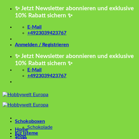
Zum
✨ Jetzt Newsletter abonnieren und exklusive
Inhalt
10% Rabatt sichern ✨
springen
E-Mail
+4923039423767
Anmelden / Registrieren
✨ Jetzt Newsletter abonnieren und exklusive
10% Rabatt sichern ✨
E-Mail
+4923039423767
Schokoboxen
Schokolade
Home
Kız İsteme
Shop