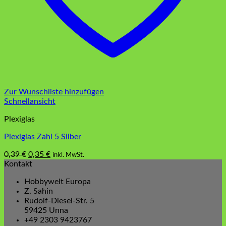
Zur Wunschliste hinzufügen
Schnellansicht
Plexiglas
Plexiglas Zahl 5 Silber
Ursprünglicher
Aktueller
0,39
€
0,35
€
inkl. MwSt.
Preis
Preis
Kontakt
war:
ist:
Hobbywelt Europa
0,39 €
0,35 €.
Z. Sahin
Rudolf-Diesel-Str. 5
59425 Unna
+49 2303 9423767