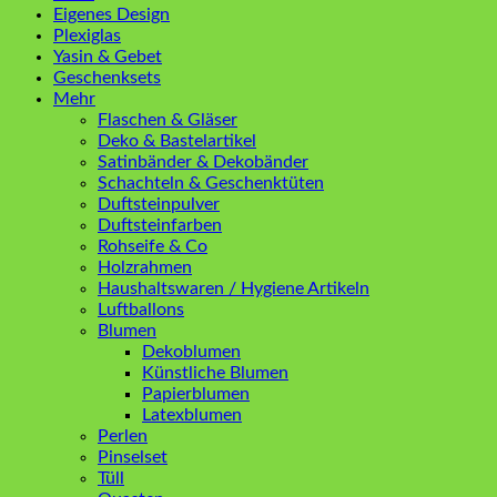
Eigenes Design
Plexiglas
Yasin & Gebet
Geschenksets
Mehr
Flaschen & Gläser
Deko & Bastelartikel
Satinbänder & Dekobänder
Schachteln & Geschenktüten
Duftsteinpulver
Duftsteinfarben
Rohseife & Co
Holzrahmen
Haushaltswaren / Hygiene Artikeln
Luftballons
Blumen
Dekoblumen
Künstliche Blumen
Papierblumen
Latexblumen
Perlen
Pinselset
Tüll