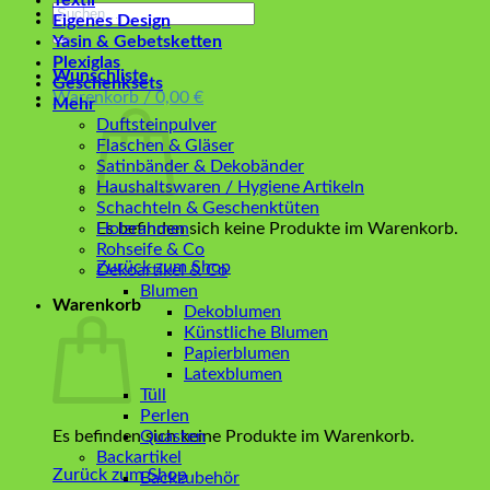
Textil
Suchen
Eigenes Design
nach:
Yasin & Gebetsketten
Plexiglas
Wunschliste
Geschenksets
Warenkorb /
0,00
€
Mehr
Duftsteinpulver
Flaschen & Gläser
Satinbänder & Dekobänder
Haushaltswaren / Hygiene Artikeln
Schachteln & Geschenktüten
Es befinden sich keine Produkte im Warenkorb.
Holzrahmen
Rohseife & Co
Zurück zum Shop
Dekoartikel & Co
Blumen
Warenkorb
Dekoblumen
Künstliche Blumen
Papierblumen
Latexblumen
Tüll
Perlen
Es befinden sich keine Produkte im Warenkorb.
Quasten
Backartikel
Zurück zum Shop
Backzubehör