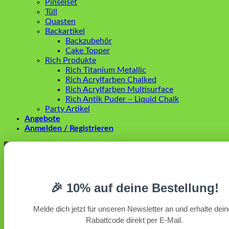
Pinselset
Tüll
Quasten
Backartikel
Backzubehör
Cake Topper
Rich Produkte
Rich Titanium Metallic
Rich Acrylfarben Chalked
Rich Acrylfarben Multisurface
Rich Antik Puder – Liquid Chalk
Party Artikel
Angebote
Anmelden / Registrieren
Anmelden
Erforderlich
Benutzername oder E-Mail-Adresse
*
🎉 10% auf deine Bestellung!
Erforderlich
Passwort
*
Melde dich jetzt für unseren Newsletter an und erhalte dei
Rabattcode direkt per E-Mail.
Angemeldet bleiben
Anmelden