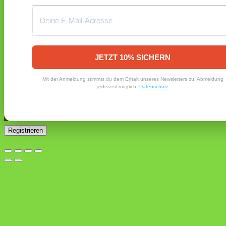
Passwort vergessen?
Registrieren
Erforderlich
E-Mail-Adresse
*
JETZT 10% SICHERN
Ein Link zum Erstellen eines neuen Passworts wird an deine
Mit der Anmeldung stimmst du dem Erhalt unseres Newsletters zu. Abmeldung
E-Mail-Adresse gesendet.
jederzeit möglich.
Datenschutz
Ja, ich möchte ein Kundenkonto eröffnen und akzeptiere
Erforderlich
die
Datenschutzerklärung
.
*
Registrieren