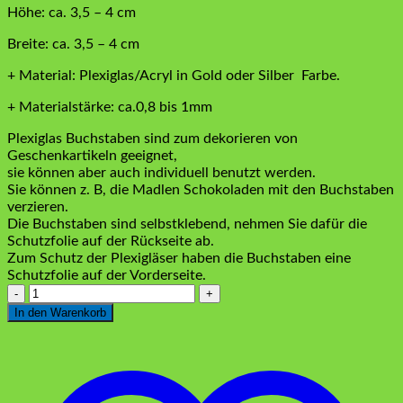
Höhe: ca. 3,5 – 4 cm
Breite: ca. 3,5 – 4 cm
+ Material: Plexiglas/Acryl in Gold oder Silber Farbe.
+ Materialstärke: ca.0,8 bis 1mm
Plexiglas Buchstaben sind zum dekorieren von
Geschenkartikeln geeignet,
sie können aber auch individuell benutzt werden.
Sie können z. B, die Madlen Schokoladen mit den Buchstaben
verzieren.
Die Buchstaben sind selbstklebend, nehmen Sie dafür die
Schutzfolie auf der Rückseite ab.
Zum Schutz der Plexigläser haben die Buchstaben eine
Schutzfolie auf der Vorderseite.
Plexiglas
Buchstaben
In den Warenkorb
"O"
Silber
Menge