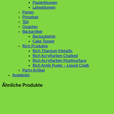
Papierblumen
Latexblumen
Perlen
Pinselset
Tüll
Quasten
Backartikel
Backzubehör
Cake Topper
Rich Produkte
Rich Titanium Metallic
Rich Acrylfarben Chalked
Rich Acrylfarben Multisurface
Rich Antik Puder – Liquid Chalk
Party Artikel
Angebote
Ähnliche Produkte