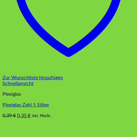
Zur Wunschliste hinzufügen
Schnellansicht
Plexiglas
Plexiglas Zahl 5 Silber
Ursprünglicher
Aktueller
0,39
€
0,35
€
inkl. MwSt.
Preis
Preis
war:
ist:
0,39 €
0,35 €.