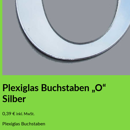
Plexiglas Buchstaben „O“
Silber
0,39
€
inkl. MwSt.
Plexiglas Buchstaben