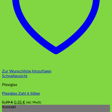
Zur Wunschliste hinzufügen
Schnellansicht
Plexiglas
Plexiglas Zahl 6 Silber
Ursprünglicher
Aktueller
0,39
€
0,35
€
inkl. MwSt.
Preis
Preis
Kontakt
war:
ist: