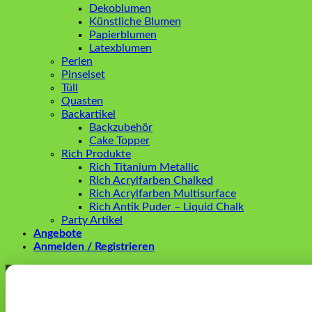
Dekoblumen
Künstliche Blumen
Papierblumen
Latexblumen
Perlen
Pinselset
Tüll
Quasten
Backartikel
Backzubehör
Cake Topper
Rich Produkte
Rich Titanium Metallic
Rich Acrylfarben Chalked
Rich Acrylfarben Multisurface
Rich Antik Puder – Liquid Chalk
Party Artikel
Angebote
Anmelden / Registrieren
Anmelden
Erforderlich
Benutzername oder E-Mail-Adresse
*