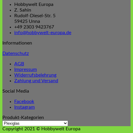
Hobbywelt Europa
0,39 €
0,35 €.
Z. Sahin
Rudolf-Diesel-Str. 5
59425 Unna
+49 2303 9423767
info@hobbywelt-europa.de
Informationen
Datenschutz
AGB
Impressum
Widerrufsbelehrung
Zahlung und Versand
Social Media
Facebook
Instagram
Produkt-Kategorien
Copyright 2021 © Hobbywelt Europa