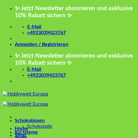
Zum
✨ Jetzt Newsletter abonnieren und exklusive
Inhalt
10% Rabatt sichern ✨
springen
E-Mail
+4923039423767
Anmelden / Registrieren
✨ Jetzt Newsletter abonnieren und exklusive
10% Rabatt sichern ✨
E-Mail
+4923039423767
Schokoboxen
Schokolade
Home
Kız İsteme
Shop