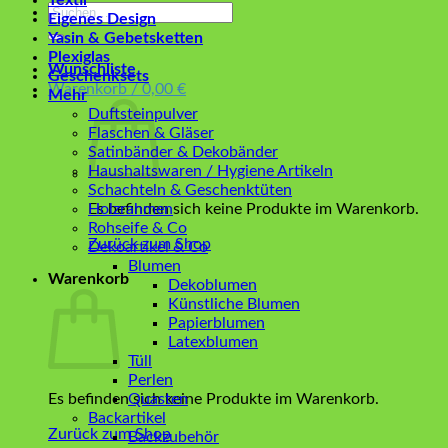
Textil
Suchen
Eigenes Design
nach:
Yasin & Gebetsketten
Plexiglas
Wunschliste
Geschenksets
Warenkorb /
0,00
€
Mehr
Duftsteinpulver
Flaschen & Gläser
Satinbänder & Dekobänder
Haushaltswaren / Hygiene Artikeln
Schachteln & Geschenktüten
Es befinden sich keine Produkte im Warenkorb.
Holzrahmen
Rohseife & Co
Zurück zum Shop
Dekoartikel & Co
Blumen
Warenkorb
Dekoblumen
Künstliche Blumen
Papierblumen
Latexblumen
Tüll
Perlen
Es befinden sich keine Produkte im Warenkorb.
Quasten
Backartikel
Zurück zum Shop
Backzubehör