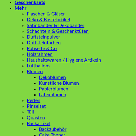
Geschenksets
Mehr
Flaschen & Gläser
Deko & Bastelartikel
Satinbänder & Dekobänder
Schachteln & Geschenktüten
Duftsteinpulver
Duftsteinfarben
Rohseife & Co
Holzrahmen
Haushaltswaren / Hygiene Artikeln
Luftballons
Blumen
Dekoblumen
Künstliche Blumen
Papierblumen
Latexblumen
Perlen
Pinselset
Tüll
Quasten
Backartikel
Backzubehör
Cake Topper