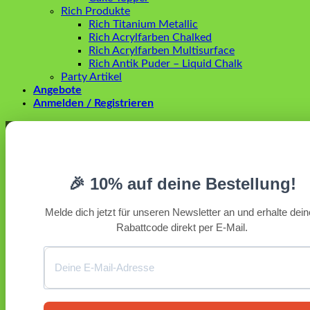
Rich Produkte
Rich Titanium Metallic
Rich Acrylfarben Chalked
Rich Acrylfarben Multisurface
Rich Antik Puder – Liquid Chalk
Party Artikel
Angebote
Anmelden / Registrieren
Anmelden
Erforderlich
Benutzername oder E-Mail-Adresse
*
🎉 10% auf deine Bestellung!
Erforderlich
Passwort
*
Melde dich jetzt für unseren Newsletter an und erhalte dei
Rabattcode direkt per E-Mail.
Angemeldet bleiben
Anmelden
Passwort vergessen?
Registrieren