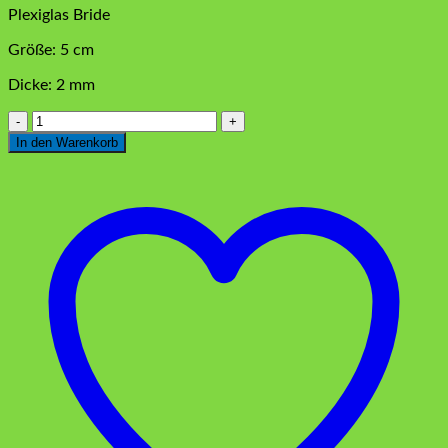
Plexiglas Bride
Größe: 5 cm
Dicke: 2 mm
Plexiglas
Bride
In den Warenkorb
Silber
5
cm
Menge