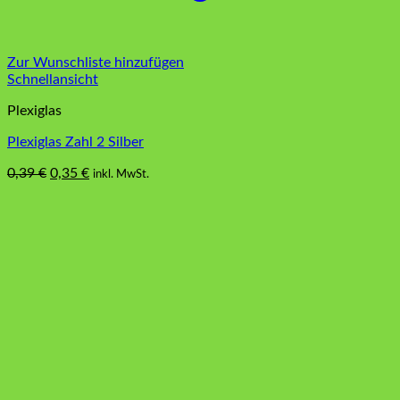
Zur Wunschliste hinzufügen
Schnellansicht
Plexiglas
Plexiglas Zahl 2 Silber
Ursprünglicher
Aktueller
0,39
€
0,35
€
inkl. MwSt.
Preis
Preis
war:
ist:
0,39 €
0,35 €.