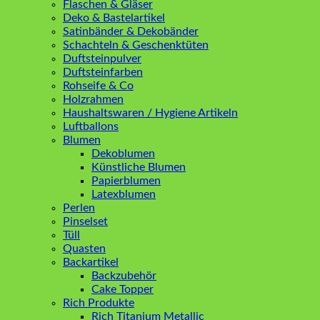
Flaschen & Gläser
Deko & Bastelartikel
Satinbänder & Dekobänder
Schachteln & Geschenktüten
Duftsteinpulver
Duftsteinfarben
Rohseife & Co
Holzrahmen
Haushaltswaren / Hygiene Artikeln
Luftballons
Blumen
Dekoblumen
Künstliche Blumen
Papierblumen
Latexblumen
Perlen
Pinselset
Tüll
Quasten
Backartikel
Backzubehör
Cake Topper
Rich Produkte
Rich Titanium Metallic