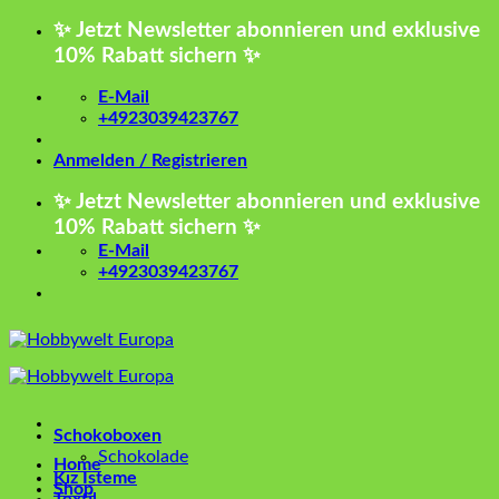
Zum
✨ Jetzt Newsletter abonnieren und exklusive
Inhalt
10% Rabatt sichern ✨
springen
E-Mail
+4923039423767
Anmelden / Registrieren
✨ Jetzt Newsletter abonnieren und exklusive
10% Rabatt sichern ✨
E-Mail
+4923039423767
Schokoboxen
Schokolade
Home
Kız İsteme
Shop