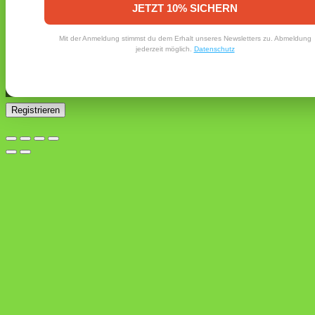
Erforderlich
E-Mail-Adresse
*
JETZT 10% SICHERN
Ein Link zum Erstellen eines neuen Passworts wird an deine
Mit der Anmeldung stimmst du dem Erhalt unseres Newsletters zu. Abmeldung
E-Mail-Adresse gesendet.
jederzeit möglich.
Datenschutz
Ja, ich möchte ein Kundenkonto eröffnen und akzeptiere
Erforderlich
die
Datenschutzerklärung
.
*
Registrieren