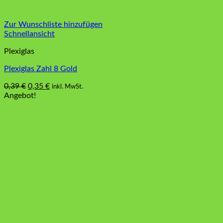
Zur Wunschliste hinzufügen
Schnellansicht
Plexiglas
Plexiglas Zahl 8 Gold
Ursprünglicher
Aktueller
0,39
€
0,35
€
inkl. MwSt.
Preis
Preis
Angebot!
war:
ist:
0,39 €
0,35 €.