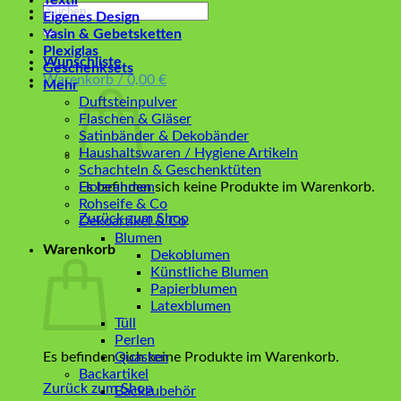
Textil
Suchen
Eigenes Design
nach:
Yasin & Gebetsketten
Plexiglas
Wunschliste
Geschenksets
Warenkorb /
0,00
€
Mehr
Duftsteinpulver
Flaschen & Gläser
Satinbänder & Dekobänder
Haushaltswaren / Hygiene Artikeln
Schachteln & Geschenktüten
Es befinden sich keine Produkte im Warenkorb.
Holzrahmen
Rohseife & Co
Zurück zum Shop
Dekoartikel & Co
Blumen
Warenkorb
Dekoblumen
Künstliche Blumen
Papierblumen
Latexblumen
Tüll
Perlen
Es befinden sich keine Produkte im Warenkorb.
Quasten
Backartikel
Zurück zum Shop
Backzubehör