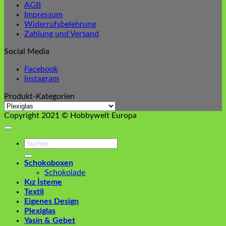
AGB
Impressum
Widerrufsbelehrung
Zahlung und Versand
Social Media
Facebook
Instagram
Produkt-Kategorien
Copyright 2021 © Hobbywelt Europa
Suchen
nach:
Schokoboxen
Schokolade
Kız İsteme
Textil
Eigenes Design
Plexiglas
Yasin & Gebet