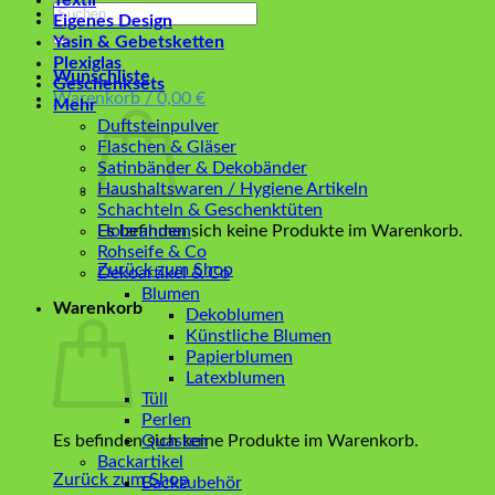
Textil
Suchen
Eigenes Design
nach:
Yasin & Gebetsketten
Plexiglas
Wunschliste
Geschenksets
Warenkorb /
0,00
€
Mehr
Duftsteinpulver
Flaschen & Gläser
Satinbänder & Dekobänder
Haushaltswaren / Hygiene Artikeln
Schachteln & Geschenktüten
Es befinden sich keine Produkte im Warenkorb.
Holzrahmen
Rohseife & Co
Zurück zum Shop
Dekoartikel & Co
Blumen
Warenkorb
Dekoblumen
Künstliche Blumen
Papierblumen
Latexblumen
Tüll
Perlen
Es befinden sich keine Produkte im Warenkorb.
Quasten
Backartikel
Zurück zum Shop
Backzubehör