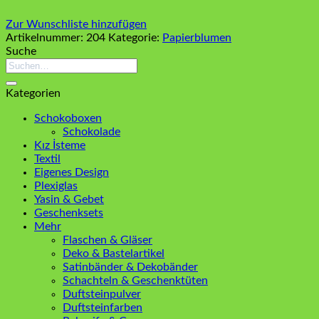
Zur Wunschliste hinzufügen
Artikelnummer:
204
Kategorie:
Papierblumen
Suche
Suchen
nach:
Kategorien
Schokoboxen
Schokolade
Kız İsteme
Textil
Eigenes Design
Plexiglas
Yasin & Gebet
Geschenksets
Mehr
Flaschen & Gläser
Deko & Bastelartikel
Satinbänder & Dekobänder
Schachteln & Geschenktüten
Duftsteinpulver
Duftsteinfarben