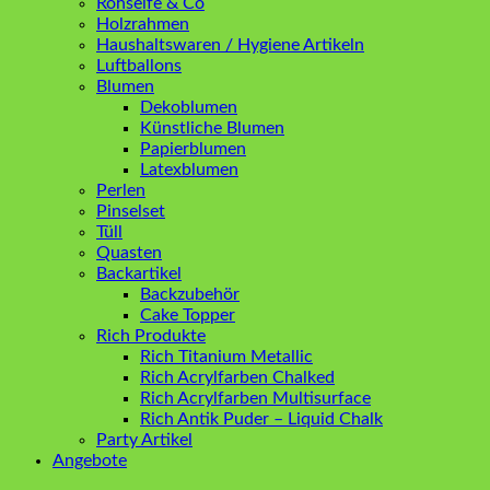
Rohseife & Co
Holzrahmen
Haushaltswaren / Hygiene Artikeln
Luftballons
Blumen
Dekoblumen
Künstliche Blumen
Papierblumen
Latexblumen
Perlen
Pinselset
Tüll
Quasten
Backartikel
Backzubehör
Cake Topper
Rich Produkte
Rich Titanium Metallic
Rich Acrylfarben Chalked
Rich Acrylfarben Multisurface
Rich Antik Puder – Liquid Chalk
Party Artikel
Angebote