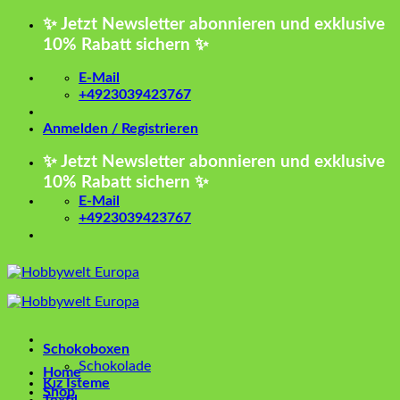
Zum
✨ Jetzt Newsletter abonnieren und exklusive
Inhalt
10% Rabatt sichern ✨
springen
E-Mail
+4923039423767
Anmelden / Registrieren
✨ Jetzt Newsletter abonnieren und exklusive
10% Rabatt sichern ✨
E-Mail
+4923039423767
Schokoboxen
Schokolade
Home
Kız İsteme
Shop