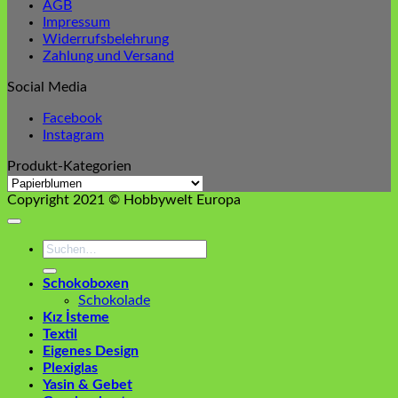
AGB
Impressum
Widerrufsbelehrung
Zahlung und Versand
Social Media
Facebook
Instagram
Produkt-Kategorien
Copyright 2021 © Hobbywelt Europa
Suchen
nach:
Schokoboxen
Schokolade
Kız İsteme
Textil
Eigenes Design
Plexiglas
Yasin & Gebet