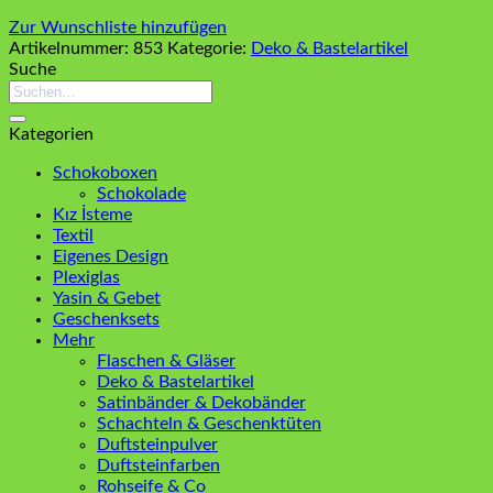
Zur Wunschliste hinzufügen
Artikelnummer:
853
Kategorie:
Deko & Bastelartikel
Suche
Suchen
nach:
Kategorien
Schokoboxen
Schokolade
Kız İsteme
Textil
Eigenes Design
Plexiglas
Yasin & Gebet
Geschenksets
Mehr
Flaschen & Gläser
Deko & Bastelartikel
Satinbänder & Dekobänder
Schachteln & Geschenktüten
Duftsteinpulver
Duftsteinfarben
Rohseife & Co