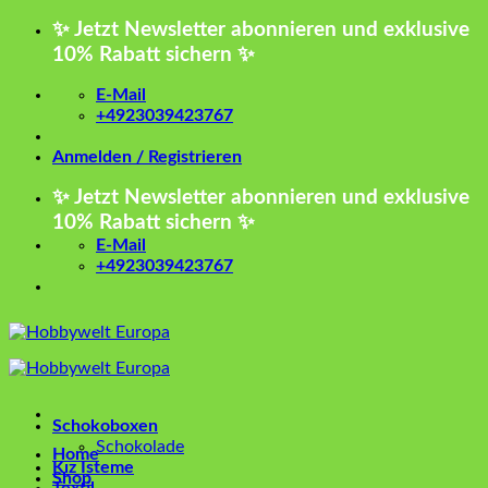
Zum
✨ Jetzt Newsletter abonnieren und exklusive
Inhalt
10% Rabatt sichern ✨
springen
E-Mail
+4923039423767
Anmelden / Registrieren
✨ Jetzt Newsletter abonnieren und exklusive
10% Rabatt sichern ✨
E-Mail
+4923039423767
Schokoboxen
Schokolade
Home
Kız İsteme
Shop