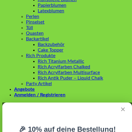
Papierblumen
Latexblumen
Perlen
Pinselset
Tüll
Quasten
Backartikel
Backzubehör
Cake Topper
Rich Produkte
Rich Titanium Metallic
Rich Acrylfarben Chalked
Rich Acrylfarben Multisurface
Rich Antik Puder – Liquid Chalk
Party Artikel
Angebote
Anmelden / Registrieren
Anmelden
✕
Erforderlich
Benutzername oder E-Mail-Adresse
*
🎉 10% auf deine Bestellung!