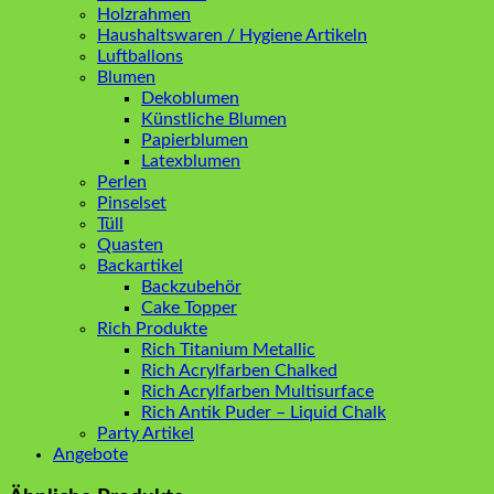
Holzrahmen
Haushaltswaren / Hygiene Artikeln
Luftballons
Blumen
Dekoblumen
Künstliche Blumen
Papierblumen
Latexblumen
Perlen
Pinselset
Tüll
Quasten
Backartikel
Backzubehör
Cake Topper
Rich Produkte
Rich Titanium Metallic
Rich Acrylfarben Chalked
Rich Acrylfarben Multisurface
Rich Antik Puder – Liquid Chalk
Party Artikel
Angebote