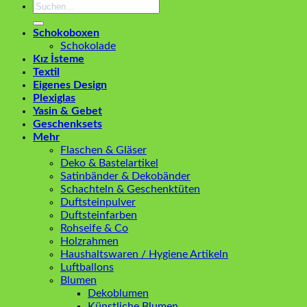
Suchen
nach:
Schokoboxen
Schokolade
Kız İsteme
Textil
Eigenes Design
Plexiglas
Yasin & Gebet
Geschenksets
Mehr
Flaschen & Gläser
Deko & Bastelartikel
Satinbänder & Dekobänder
Schachteln & Geschenktüten
Duftsteinpulver
Duftsteinfarben
Rohseife & Co
Holzrahmen
Haushaltswaren / Hygiene Artikeln
Luftballons
Blumen
Dekoblumen
Künstliche Blumen