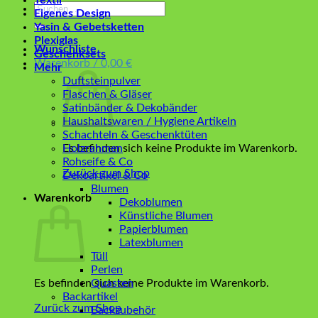
Textil
Suchen
Eigenes Design
nach:
Yasin & Gebetsketten
Plexiglas
Wunschliste
Geschenksets
Warenkorb /
0,00
€
Mehr
Duftsteinpulver
Flaschen & Gläser
Satinbänder & Dekobänder
Haushaltswaren / Hygiene Artikeln
Schachteln & Geschenktüten
Es befinden sich keine Produkte im Warenkorb.
Holzrahmen
Rohseife & Co
Zurück zum Shop
Dekoartikel & Co
Blumen
Warenkorb
Dekoblumen
Künstliche Blumen
Papierblumen
Latexblumen
Tüll
Perlen
Es befinden sich keine Produkte im Warenkorb.
Quasten
Backartikel
Zurück zum Shop
Backzubehör