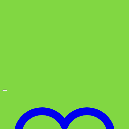
war:
ist:
0,69 €
0,59 €.