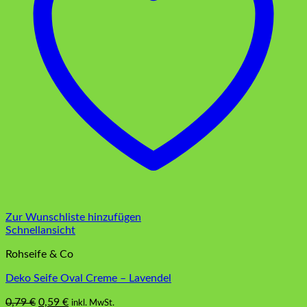
Zur Wunschliste hinzufügen
Schnellansicht
Rohseife & Co
Deko Seife Oval Creme – Lavendel
Ursprünglicher
Aktueller
0,79
€
0,59
€
inkl. MwSt.