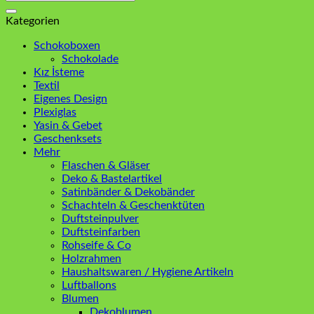
nach:
Kategorien
Schokoboxen
Schokolade
Kız İsteme
Textil
Eigenes Design
Plexiglas
Yasin & Gebet
Geschenksets
Mehr
Flaschen & Gläser
Deko & Bastelartikel
Satinbänder & Dekobänder
Schachteln & Geschenktüten
Duftsteinpulver
Duftsteinfarben
Rohseife & Co
Holzrahmen
Haushaltswaren / Hygiene Artikeln
Luftballons
Blumen
Dekoblumen