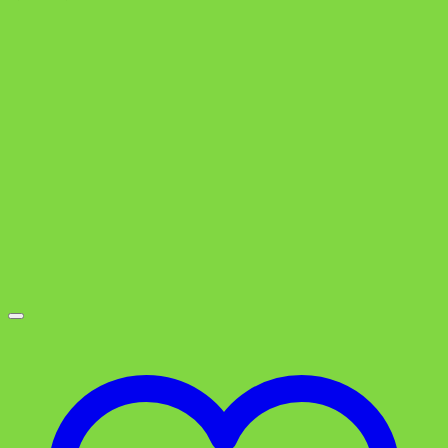
Preis
Preis
war:
ist:
0,79 €
0,59 €.