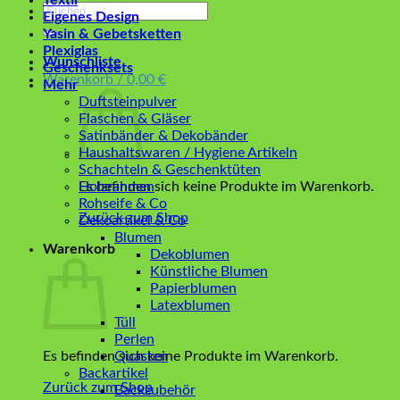
Textil
Suchen
Eigenes Design
nach:
Yasin & Gebetsketten
Plexiglas
Wunschliste
Geschenksets
Warenkorb /
0,00
€
Mehr
Duftsteinpulver
Flaschen & Gläser
Satinbänder & Dekobänder
Haushaltswaren / Hygiene Artikeln
Schachteln & Geschenktüten
Es befinden sich keine Produkte im Warenkorb.
Holzrahmen
Rohseife & Co
Zurück zum Shop
Dekoartikel & Co
Blumen
Warenkorb
Dekoblumen
Künstliche Blumen
Papierblumen
Latexblumen
Tüll
Perlen
Es befinden sich keine Produkte im Warenkorb.
Quasten
Backartikel
Zurück zum Shop
Backzubehör