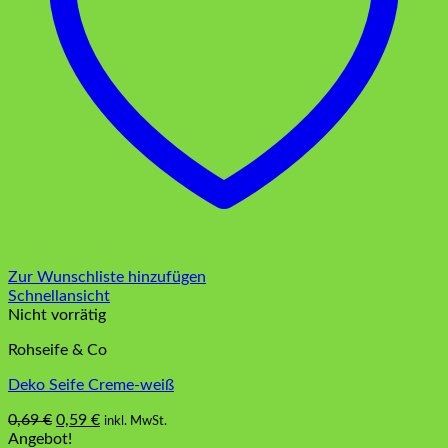
Zur Wunschliste hinzufügen
Schnellansicht
Nicht vorrätig
Rohseife & Co
Deko Seife Creme-weiß
Ursprünglicher
Aktueller
0,69
€
0,59
€
inkl. MwSt.
Preis
Preis
Angebot!