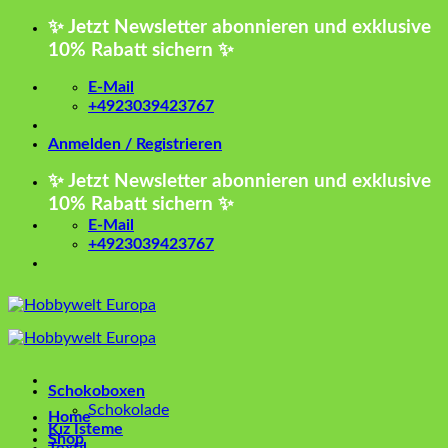
Zum
✨ Jetzt Newsletter abonnieren und exklusive
Inhalt
10% Rabatt sichern ✨
springen
E-Mail
+4923039423767
Anmelden / Registrieren
✨ Jetzt Newsletter abonnieren und exklusive
10% Rabatt sichern ✨
E-Mail
+4923039423767
Schokoboxen
Schokolade
Home
Kız İsteme
Shop