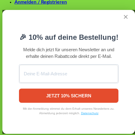
Anmelden / Registrieren
Anmelden
✕
Erforderlich
Benutzername oder E-Mail-Adresse
*
🎉 10% auf deine Bestellung!
Erforderlich
Passwort
*
Melde dich jetzt für unseren Newsletter an und
erhalte deinen Rabattcode direkt per E-Mail.
Angemeldet bleiben
Anmelden
Passwort vergessen?
Registrieren
Erforderlich
E-Mail-Adresse
*
JETZT 10% SICHERN
Ein Link zum Erstellen eines neuen Passworts wird an deine
Mit der Anmeldung stimmst du dem Erhalt unseres Newsletters zu.
E-Mail-Adresse gesendet.
Abmeldung jederzeit möglich.
Datenschutz
Ja, ich möchte ein Kundenkonto eröffnen und akzeptiere
Erforderlich
die
Datenschutzerklärung
.
*