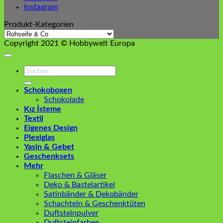
Instagram
Produkt-Kategorien
Copyright 2021 © Hobbywelt Europa
Suchen
nach:
Schokoboxen
Schokolade
Kız İsteme
Textil
Eigenes Design
Plexiglas
Yasin & Gebet
Geschenksets
Mehr
Flaschen & Gläser
Deko & Bastelartikel
Satinbänder & Dekobänder
Schachteln & Geschenktüten
Duftsteinpulver
Duftsteinfarben