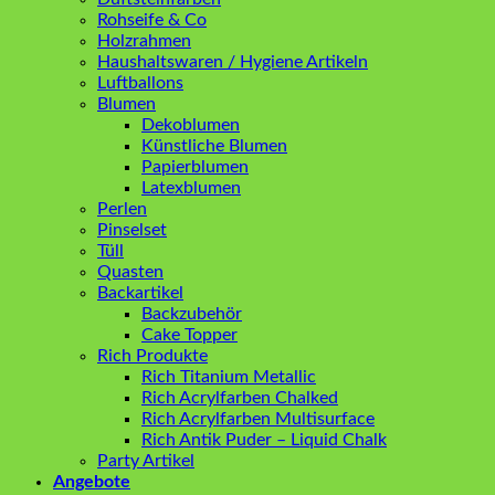
Rohseife & Co
Holzrahmen
Haushaltswaren / Hygiene Artikeln
Luftballons
Blumen
Dekoblumen
Künstliche Blumen
Papierblumen
Latexblumen
Perlen
Pinselset
Tüll
Quasten
Backartikel
Backzubehör
Cake Topper
Rich Produkte
Rich Titanium Metallic
Rich Acrylfarben Chalked
Rich Acrylfarben Multisurface
Rich Antik Puder – Liquid Chalk
Party Artikel
Angebote