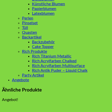
Künstliche Blumen
Papierblumen
Latexblumen
Perlen
Pinselset
Tüll
Quasten
Backartikel
Backzubehör
Cake Topper
Rich Produkte
Rich Titanium Metallic
Rich Acrylfarben Chalked
Rich Acrylfarben Multisurface
Rich Antik Puder – Liquid Chalk
Party Artikel
Angebote
Ähnliche Produkte
Angebot!