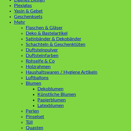
Plexiglas
Yasin & Gebet
Geschenksets
Mehr
Flaschen & Gläser
Deko & Bastelartikel
Satinbänder & Dekobänder
Schachteln & Geschenktüten
Duftsteinpulver
Duftsteinfarben
Rohseife & Co
Holzrahmen
Haushaltswaren / Hygiene Artikeln
Luftballons
Blumen
Dekoblumen
Künstliche Blumen
Papierblumen
Latexblumen
Perlen
Pinselset
Tüll
Quasten