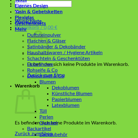
Textil
Suchen
Eigenes Design
nach:
Yasin & Gebetsketten
Plexiglas
Wunschliste
Geschenksets
Warenkorb /
0,00
€
Mehr
Duftsteinpulver
Flaschen & Gläser
Satinbänder & Dekobänder
Haushaltswaren / Hygiene Artikeln
Schachteln & Geschenktüten
Es befinden sich keine Produkte im Warenkorb.
Holzrahmen
Rohseife & Co
Zurück zum Shop
Dekoartikel & Co
Blumen
Warenkorb
Dekoblumen
Künstliche Blumen
Papierblumen
Latexblumen
Tüll
Perlen
Es befinden sich keine Produkte im Warenkorb.
Quasten
Backartikel
Zurück zum Shop
Backzubehör