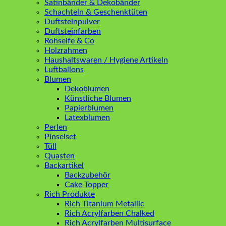
Satinbänder & Dekobänder
Schachteln & Geschenktüten
Duftsteinpulver
Duftsteinfarben
Rohseife & Co
Holzrahmen
Haushaltswaren / Hygiene Artikeln
Luftballons
Blumen
Dekoblumen
Künstliche Blumen
Papierblumen
Latexblumen
Perlen
Pinselset
Tüll
Quasten
Backartikel
Backzubehör
Cake Topper
Rich Produkte
Rich Titanium Metallic
Rich Acrylfarben Chalked
Rich Acrylfarben Multisurface