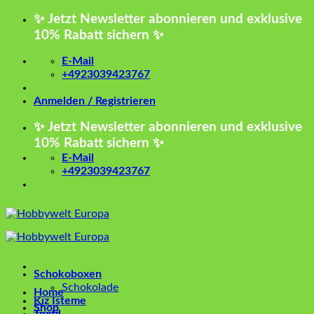
Zum
✨ Jetzt Newsletter abonnieren und exklusive
Inhalt
10% Rabatt sichern ✨
springen
E-Mail
+4923039423767
Anmelden / Registrieren
✨ Jetzt Newsletter abonnieren und exklusive
10% Rabatt sichern ✨
E-Mail
+4923039423767
Schokoboxen
Schokolade
Home
Kız İsteme
Shop