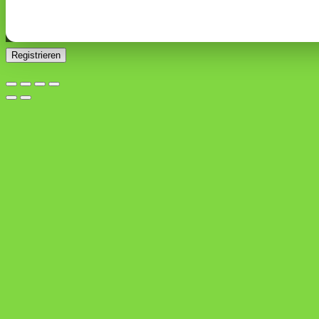
Ja, ich möchte ein Kundenkonto eröffnen und akzeptiere
Erforderlich
die
Datenschutzerklärung
.
*
Registrieren