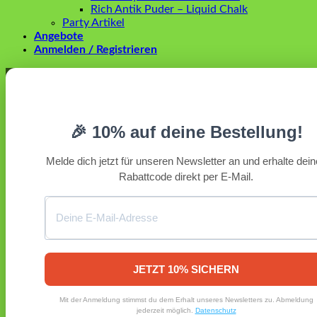
Rich Antik Puder – Liquid Chalk
Party Artikel
Angebote
Anmelden / Registrieren
Anmelden
Erforderlich
Benutzername oder E-Mail-Adresse
*
🎉 10% auf deine Bestellung!
Erforderlich
Passwort
*
Melde dich jetzt für unseren Newsletter an und erhalte dei
Rabattcode direkt per E-Mail.
Angemeldet bleiben
Anmelden
Passwort vergessen?
Registrieren
Erforderlich
E-Mail-Adresse
*
JETZT 10% SICHERN
Ein Link zum Erstellen eines neuen Passworts wird an deine
Mit der Anmeldung stimmst du dem Erhalt unseres Newsletters zu. Abmeldung
E-Mail-Adresse gesendet.
jederzeit möglich.
Datenschutz