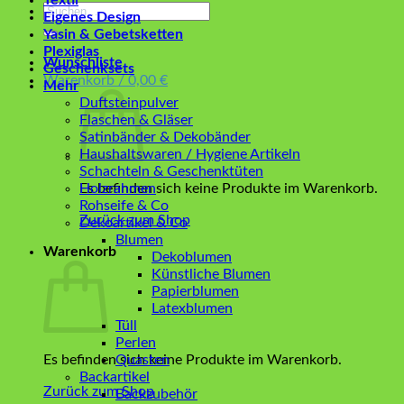
Textil
Suchen
Eigenes Design
nach:
Yasin & Gebetsketten
Plexiglas
Wunschliste
Geschenksets
Warenkorb /
0,00
€
Mehr
Duftsteinpulver
Flaschen & Gläser
Satinbänder & Dekobänder
Haushaltswaren / Hygiene Artikeln
Schachteln & Geschenktüten
Es befinden sich keine Produkte im Warenkorb.
Holzrahmen
Rohseife & Co
Zurück zum Shop
Dekoartikel & Co
Blumen
Warenkorb
Dekoblumen
Künstliche Blumen
Papierblumen
Latexblumen
Tüll
Perlen
Es befinden sich keine Produkte im Warenkorb.
Quasten
Backartikel
Zurück zum Shop
Backzubehör