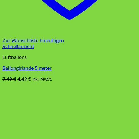
Zur Wunschliste hinzufügen
Schnellansicht
Luftballons
Ballongirlande 5 meter
Ursprünglicher
Aktueller
7,49
€
4,49
€
inkl. MwSt.
Preis
Preis
war:
ist:
7,49 €
4,49 €.