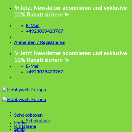
Zum
✨ Jetzt Newsletter abonnieren und exklusive
Inhalt
10% Rabatt sichern ✨
springen
E-Mail
+4923039423767
Anmelden / Registrieren
✨ Jetzt Newsletter abonnieren und exklusive
10% Rabatt sichern ✨
E-Mail
+4923039423767
Schokoboxen
Schokolade
Home
Kız İsteme
Shop