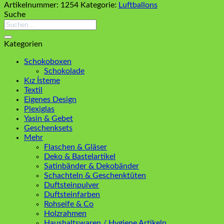
Artikelnummer:
1254
Kategorie:
Luftballons
Suche
Suchen
nach:
Kategorien
Schokoboxen
Schokolade
Kız İsteme
Textil
Eigenes Design
Plexiglas
Yasin & Gebet
Geschenksets
Mehr
Flaschen & Gläser
Deko & Bastelartikel
Satinbänder & Dekobänder
Schachteln & Geschenktüten
Duftsteinpulver
Duftsteinfarben
Rohseife & Co
Holzrahmen
Haushaltswaren / Hygiene Artikeln