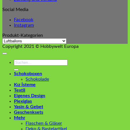
Social Media
Facebook
Instagram
Produkt-Kategorien
Copyright 2021 © Hobbywelt Europa
Suchen
nach:
Schokoboxen
Schokolade
Kız İsteme
Textil
Eigenes Design
Plexiglas
Yasin & Gebet
Geschenksets
Mehr
Flaschen & Gläser
Deko & Bastelartikel