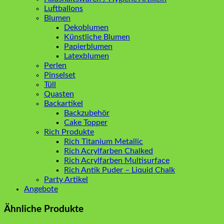
Luftballons
Blumen
Dekoblumen
Künstliche Blumen
Papierblumen
Latexblumen
Perlen
Pinselset
Tüll
Quasten
Backartikel
Backzubehör
Cake Topper
Rich Produkte
Rich Titanium Metallic
Rich Acrylfarben Chalked
Rich Acrylfarben Multisurface
Rich Antik Puder – Liquid Chalk
Party Artikel
Angebote
Ähnliche Produkte