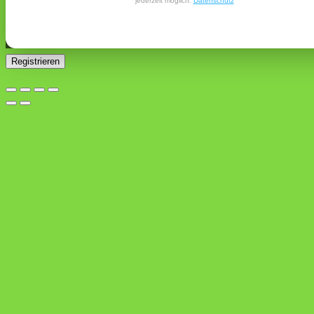
jederzeit möglich.
Datenschutz
Ja, ich möchte ein Kundenkonto eröffnen und akzeptiere
Erforderlich
die
Datenschutzerklärung
.
*
Registrieren