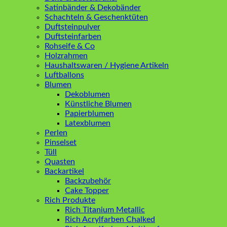
Satinbänder & Dekobänder
Schachteln & Geschenktüten
Duftsteinpulver
Duftsteinfarben
Rohseife & Co
Holzrahmen
Haushaltswaren / Hygiene Artikeln
Luftballons
Blumen
Dekoblumen
Künstliche Blumen
Papierblumen
Latexblumen
Perlen
Pinselset
Tüll
Quasten
Backartikel
Backzubehör
Cake Topper
Rich Produkte
Rich Titanium Metallic
Rich Acrylfarben Chalked