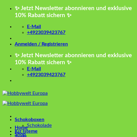
Zum
✨ Jetzt Newsletter abonnieren und exklusive
Inhalt
10% Rabatt sichern ✨
springen
E-Mail
+4923039423767
Anmelden / Registrieren
✨ Jetzt Newsletter abonnieren und exklusive
10% Rabatt sichern ✨
E-Mail
+4923039423767
Schokoboxen
Schokolade
Home
Kız İsteme
Shop