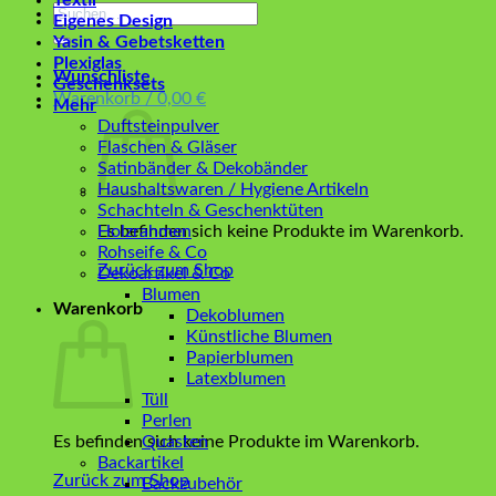
Textil
Suchen
Eigenes Design
nach:
Yasin & Gebetsketten
Plexiglas
Wunschliste
Geschenksets
Warenkorb /
0,00
€
Mehr
Duftsteinpulver
Flaschen & Gläser
Satinbänder & Dekobänder
Haushaltswaren / Hygiene Artikeln
Schachteln & Geschenktüten
Es befinden sich keine Produkte im Warenkorb.
Holzrahmen
Rohseife & Co
Zurück zum Shop
Dekoartikel & Co
Blumen
Warenkorb
Dekoblumen
Künstliche Blumen
Papierblumen
Latexblumen
Tüll
Perlen
Es befinden sich keine Produkte im Warenkorb.
Quasten
Backartikel
Zurück zum Shop
Backzubehör