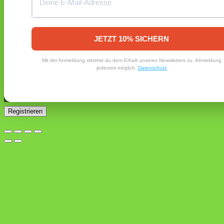
Registrieren
Erforderlich
E-Mail-Adresse
*
JETZT 10% SICHERN
Ein Link zum Erstellen eines neuen Passworts wird an deine
Mit der Anmeldung stimmst du dem Erhalt unseres Newsletters zu. Abmeldung
E-Mail-Adresse gesendet.
jederzeit möglich.
Datenschutz
Ja, ich möchte ein Kundenkonto eröffnen und akzeptiere
Erforderlich
die
Datenschutzerklärung
.
*
Registrieren