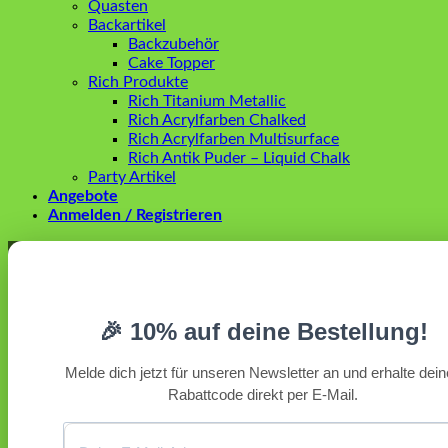
Quasten
Backartikel
Backzubehör
Cake Topper
Rich Produkte
Rich Titanium Metallic
Rich Acrylfarben Chalked
Rich Acrylfarben Multisurface
Rich Antik Puder – Liquid Chalk
Party Artikel
Angebote
Anmelden / Registrieren
Anmelden
Erforderlich
Benutzername oder E-Mail-Adresse
*
🎉 10% auf deine Bestellung!
Erforderlich
Passwort
*
Melde dich jetzt für unseren Newsletter an und erhalte dei
Rabattcode direkt per E-Mail.
Angemeldet bleiben
Anmelden
Passwort vergessen?