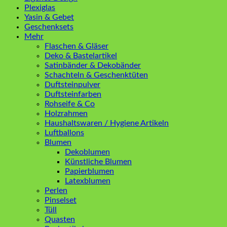
Plexiglas
Yasin & Gebet
Geschenksets
Mehr
Flaschen & Gläser
Deko & Bastelartikel
Satinbänder & Dekobänder
Schachteln & Geschenktüten
Duftsteinpulver
Duftsteinfarben
Rohseife & Co
Holzrahmen
Haushaltswaren / Hygiene Artikeln
Luftballons
Blumen
Dekoblumen
Künstliche Blumen
Papierblumen
Latexblumen
Perlen
Pinselset
Tüll
Quasten