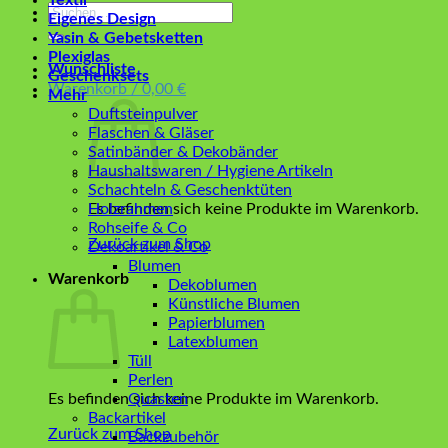
Textil
Suchen
Eigenes Design
nach:
Yasin & Gebetsketten
Plexiglas
Wunschliste
Geschenksets
Warenkorb /
0,00
€
Mehr
Duftsteinpulver
Flaschen & Gläser
Satinbänder & Dekobänder
Haushaltswaren / Hygiene Artikeln
Schachteln & Geschenktüten
Es befinden sich keine Produkte im Warenkorb.
Holzrahmen
Rohseife & Co
Zurück zum Shop
Dekoartikel & Co
Blumen
Warenkorb
Dekoblumen
Künstliche Blumen
Papierblumen
Latexblumen
Tüll
Perlen
Es befinden sich keine Produkte im Warenkorb.
Quasten
Backartikel
Zurück zum Shop
Backzubehör