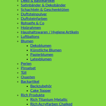
Deko & Bastelartikel
Satinbänder & Dekobänder
Schachteln & Geschenktüten
Duftsteinpulver
Duftsteinfarben
Rohseife & Co
Holzrahmen
Haushaltswaren / Hygiene Artikeln
Luftballons
Blumen
Dekoblumen
Künstliche Blumen
Papierblumen
Latexblumen
Perlen
Pinselset
Tüll
Quasten
Backartikel
Backzubehör
Cake Topper
Rich Produkte
Rich Titanium Metallic
Rich Acrylfarben Chalked