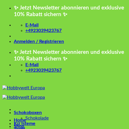
Zum
✨ Jetzt Newsletter abonnieren und exklusive
Inhalt
10% Rabatt sichern ✨
springen
E-Mail
+4923039423767
Anmelden / Registrieren
✨ Jetzt Newsletter abonnieren und exklusive
10% Rabatt sichern ✨
E-Mail
+4923039423767
Schokoboxen
Schokolade
Home
Kız İsteme
Shop