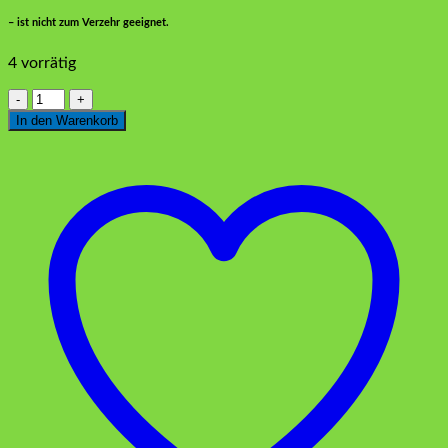
– ist nicht zum Verzehr geeignet.
4 vorrätig
Knospen
Rot
In den Warenkorb
12
Stück
Menge