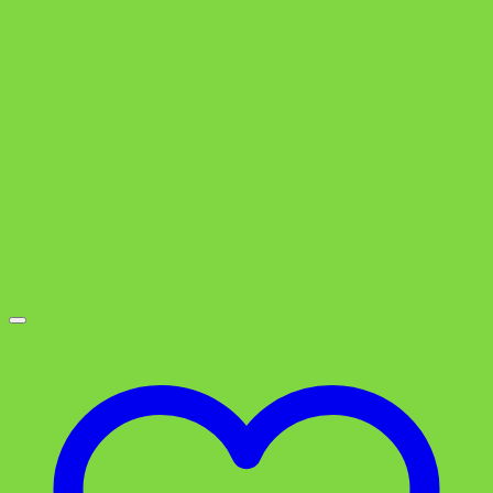
war:
ist:
7,99 €
4,99 €.