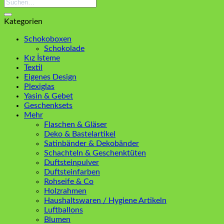
Suchen
nach:
Kategorien
Schokoboxen
Schokolade
Kız İsteme
Textil
Eigenes Design
Plexiglas
Yasin & Gebet
Geschenksets
Mehr
Flaschen & Gläser
Deko & Bastelartikel
Satinbänder & Dekobänder
Schachteln & Geschenktüten
Duftsteinpulver
Duftsteinfarben
Rohseife & Co
Holzrahmen
Haushaltswaren / Hygiene Artikeln
Luftballons
Blumen