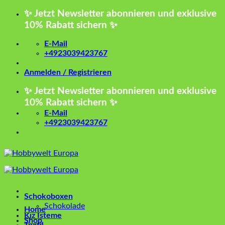
Zum
✨ Jetzt Newsletter abonnieren und exklusive
Inhalt
10% Rabatt sichern ✨
springen
E-Mail
+4923039423767
Anmelden / Registrieren
✨ Jetzt Newsletter abonnieren und exklusive
10% Rabatt sichern ✨
E-Mail
+4923039423767
Schokoboxen
Schokolade
Home
Kız İsteme
Shop