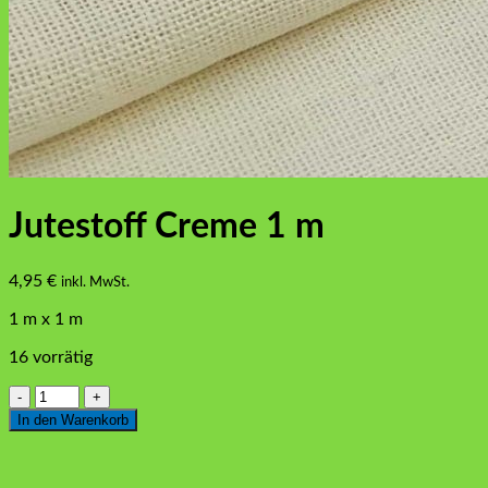
Jutestoff Creme 1 m
4,95
€
inkl. MwSt.
1 m x 1 m
16 vorrätig
Jutestoff
Creme
In den Warenkorb
1
m
Menge