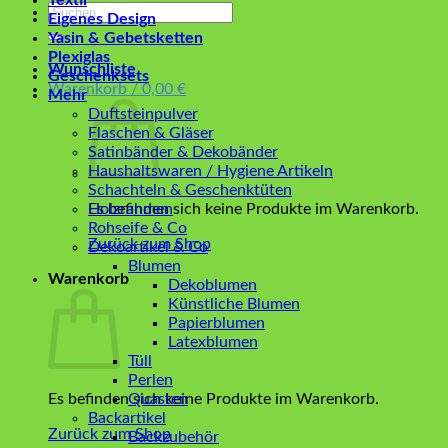
Textil
Suchen
Eigenes Design
nach:
Yasin & Gebetsketten
Plexiglas
Wunschliste
Geschenksets
Warenkorb /
0,00
€
Mehr
Duftsteinpulver
Flaschen & Gläser
Satinbänder & Dekobänder
Haushaltswaren / Hygiene Artikeln
Schachteln & Geschenktüten
Es befinden sich keine Produkte im Warenkorb.
Holzrahmen
Rohseife & Co
Zurück zum Shop
Dekoartikel & Co
Blumen
Warenkorb
Dekoblumen
Künstliche Blumen
Papierblumen
Latexblumen
Tüll
Perlen
Es befinden sich keine Produkte im Warenkorb.
Quasten
Backartikel
Zurück zum Shop
Backzubehör