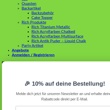
Quasten
Backartikel
Backzubehör
Cake Topper
Rich Produkte
Rich Titanium Metallic
Rich Acrylfarben Chalked
Rich Acrylfarben Multisurface
Rich Antik Puder – Liquid Chalk
Party Artikel
Angebote
Anmelden / Registrieren
Anmelden
Erforderlich
Benutzername oder E-Mail-Adresse
*
🎉 10% auf deine Bestellung!
Erforderlich
Passwort
*
Melde dich jetzt für unseren Newsletter an und erhalte dei
Rabattcode direkt per E-Mail.
Angemeldet bleiben
Anmelden
Passwort vergessen?