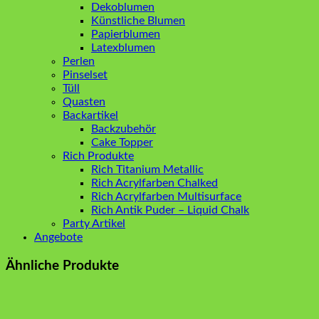
Dekoblumen
Künstliche Blumen
Papierblumen
Latexblumen
Perlen
Pinselset
Tüll
Quasten
Backartikel
Backzubehör
Cake Topper
Rich Produkte
Rich Titanium Metallic
Rich Acrylfarben Chalked
Rich Acrylfarben Multisurface
Rich Antik Puder – Liquid Chalk
Party Artikel
Angebote
Ähnliche Produkte