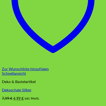
Zur Wunschliste hinzufügen
Schnellansicht
Deko & Bastelartikel
Dekoschale Silber
Ursprünglicher
Aktueller
7,99
€
4,99
€
inkl. MwSt.
Preis
Preis