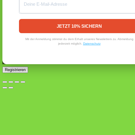
Registrieren
Erforderlich
E-Mail-Adresse
*
JETZT 10% SICHERN
Ein Link zum Erstellen eines neuen Passworts wird an deine
Mit der Anmeldung stimmst du dem Erhalt unseres Newsletters zu. Abmeldung
E-Mail-Adresse gesendet.
jederzeit möglich.
Datenschutz
Ja, ich möchte ein Kundenkonto eröffnen und akzeptiere
Erforderlich
die
Datenschutzerklärung
.
*
Registrieren