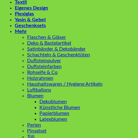
Textil
Eigenes Design
Plexiglas
Yasin & Gebet
Geschenksets
Mehr
Flaschen & Gläser
Deko & Bastelartikel
Satinbänder & Dekobänder
Schachteln & Geschenktüten
Duftsteinpulver
Duftsteinfarben
Rohseife & Co
Holzrahmen
Haushaltswaren / Hygiene Artikeln
Luftballons
Blumen
Dekoblumen
Künstliche Blumen
Papierblumen
Latexblumen
Perlen
Pinselset
Tüll