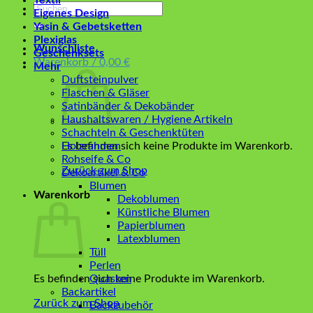
Textil
Suchen
Eigenes Design
nach:
Yasin & Gebetsketten
Plexiglas
Wunschliste
Geschenksets
Warenkorb /
0,00
€
Mehr
Duftsteinpulver
Flaschen & Gläser
Satinbänder & Dekobänder
Haushaltswaren / Hygiene Artikeln
Schachteln & Geschenktüten
Es befinden sich keine Produkte im Warenkorb.
Holzrahmen
Rohseife & Co
Zurück zum Shop
Dekoartikel & Co
Blumen
Warenkorb
Dekoblumen
Künstliche Blumen
Papierblumen
Latexblumen
Tüll
Perlen
Es befinden sich keine Produkte im Warenkorb.
Quasten
Backartikel
Zurück zum Shop
Backzubehör