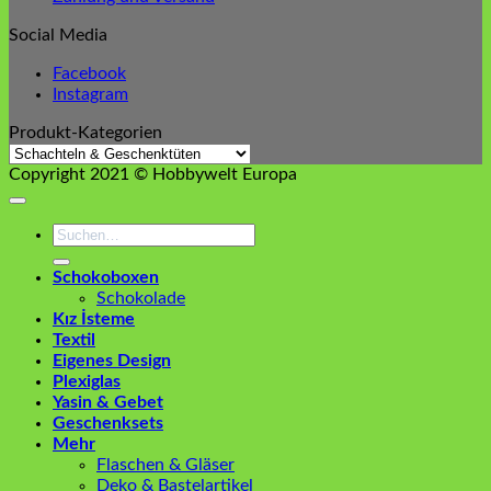
Social Media
Facebook
Instagram
Produkt-Kategorien
Copyright 2021 © Hobbywelt Europa
Suchen
nach:
Schokoboxen
Schokolade
Kız İsteme
Textil
Eigenes Design
Plexiglas
Yasin & Gebet
Geschenksets
Mehr
Flaschen & Gläser
Deko & Bastelartikel