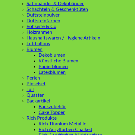
Satinbänder & Dekobänder
Schachteln & Geschenktüten
Duftsteinpulver
Duftsteinfarben
Rohseife & Co
Holzrahmen
Haushaltswaren / Hygiene Artikeln
Luftballons
Blumen
Dekoblumen
Künstliche Blumen
Papierblumen
Latexblumen
Perlen
Pinselset
Tüll
Quasten
Backartikel
Backzubehör
Cake Topper
Rich Produkte
Rich Titanium Metallic
Rich Acrylfarben Chalked