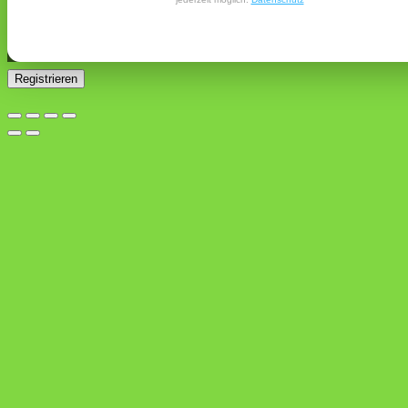
Ja, ich möchte ein Kundenkonto eröffnen und akzeptiere
Erforderlich
die
Datenschutzerklärung
.
*
Registrieren