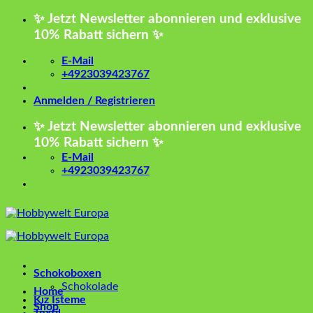
Zum
✨ Jetzt Newsletter abonnieren und exklusive
Inhalt
10% Rabatt sichern ✨
springen
E-Mail
+4923039423767
Anmelden / Registrieren
✨ Jetzt Newsletter abonnieren und exklusive
10% Rabatt sichern ✨
E-Mail
+4923039423767
Schokoboxen
Schokolade
Home
Kız İsteme
Shop