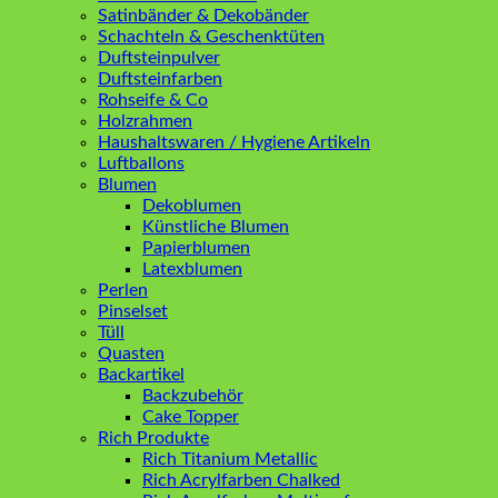
Satinbänder & Dekobänder
Schachteln & Geschenktüten
Duftsteinpulver
Duftsteinfarben
Rohseife & Co
Holzrahmen
Haushaltswaren / Hygiene Artikeln
Luftballons
Blumen
Dekoblumen
Künstliche Blumen
Papierblumen
Latexblumen
Perlen
Pinselset
Tüll
Quasten
Backartikel
Backzubehör
Cake Topper
Rich Produkte
Rich Titanium Metallic
Rich Acrylfarben Chalked