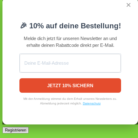
Anmelden
✕
Erforderlich
Benutzername oder E-Mail-Adresse
*
🎉 10% auf deine Bestellung!
Erforderlich
Passwort
*
Melde dich jetzt für unseren Newsletter an und
erhalte deinen Rabattcode direkt per E-Mail.
Angemeldet bleiben
Anmelden
Passwort vergessen?
Registrieren
Erforderlich
E-Mail-Adresse
*
JETZT 10% SICHERN
Ein Link zum Erstellen eines neuen Passworts wird an deine
Mit der Anmeldung stimmst du dem Erhalt unseres Newsletters zu.
E-Mail-Adresse gesendet.
Abmeldung jederzeit möglich.
Datenschutz
Ja, ich möchte ein Kundenkonto eröffnen und akzeptiere
Erforderlich
die
Datenschutzerklärung
.
*
Registrieren