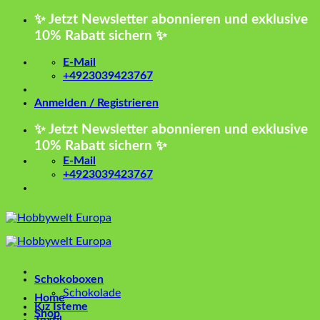
Zum
✨ Jetzt Newsletter abonnieren und exklusive
Inhalt
10% Rabatt sichern ✨
springen
E-Mail
+4923039423767
Anmelden / Registrieren
✨ Jetzt Newsletter abonnieren und exklusive
10% Rabatt sichern ✨
E-Mail
+4923039423767
Schokoboxen
Schokolade
Home
Kız İsteme
Shop