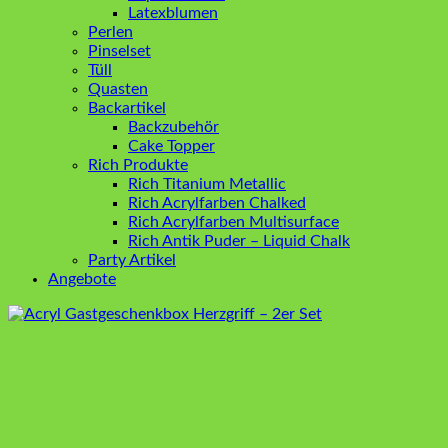
Latexblumen
Perlen
Pinselset
Tüll
Quasten
Backartikel
Backzubehör
Cake Topper
Rich Produkte
Rich Titanium Metallic
Rich Acrylfarben Chalked
Rich Acrylfarben Multisurface
Rich Antik Puder – Liquid Chalk
Party Artikel
Angebote