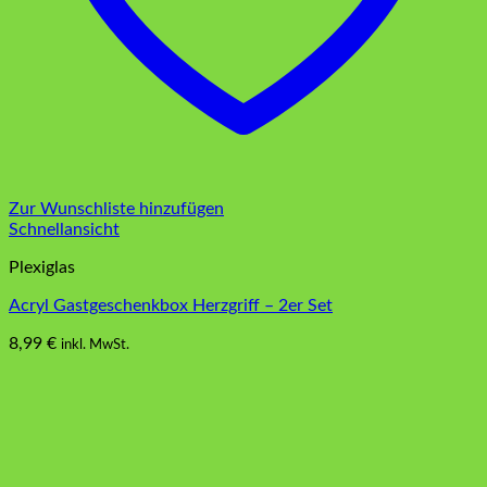
Zur Wunschliste hinzufügen
Schnellansicht
Plexiglas
Acryl Gastgeschenkbox Herzgriff – 2er Set
8,99
€
inkl. MwSt.
Dieses
Produkt
weist
mehrere
Varianten
auf.