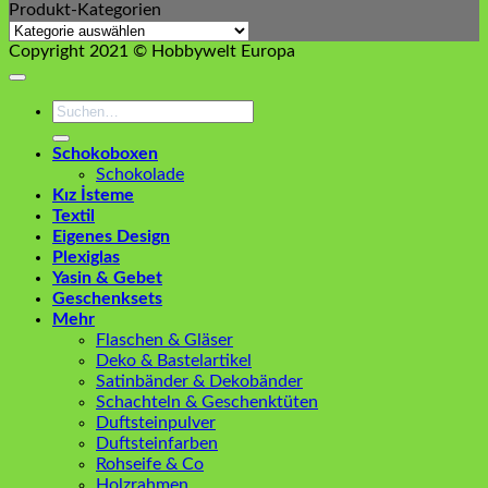
Produkt-Kategorien
Copyright 2021 © Hobbywelt Europa
Suchen
nach:
Schokoboxen
Schokolade
Kız İsteme
Textil
Eigenes Design
Plexiglas
Yasin & Gebet
Geschenksets
Mehr
Flaschen & Gläser
Deko & Bastelartikel
Satinbänder & Dekobänder
Schachteln & Geschenktüten
Duftsteinpulver
Duftsteinfarben
Rohseife & Co
Holzrahmen