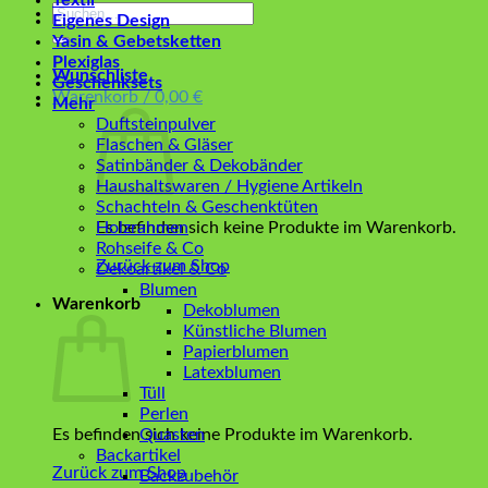
Textil
Suchen
Eigenes Design
nach:
Yasin & Gebetsketten
Plexiglas
Wunschliste
Geschenksets
Warenkorb /
0,00
€
Mehr
Duftsteinpulver
Flaschen & Gläser
Satinbänder & Dekobänder
Haushaltswaren / Hygiene Artikeln
Schachteln & Geschenktüten
Es befinden sich keine Produkte im Warenkorb.
Holzrahmen
Rohseife & Co
Zurück zum Shop
Dekoartikel & Co
Blumen
Warenkorb
Dekoblumen
Künstliche Blumen
Papierblumen
Latexblumen
Tüll
Perlen
Es befinden sich keine Produkte im Warenkorb.
Quasten
Backartikel
Zurück zum Shop
Backzubehör