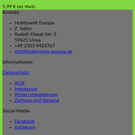
5,99
€
inkl. MwSt.
Dieses
Kontakt
Produkt
Hobbywelt Europa
weist
Z. Sahin
mehrere
Rudolf-Diesel-Str. 5
Varianten
59425 Unna
auf.
+49 2303 9423767
Die
info@hobbywelt-europa.de
Optionen
können
Informationen
auf
der
Datenschutz
Produktseite
gewählt
AGB
werden
Impressum
Widerrufsbelehrung
Zahlung und Versand
Social Media
Facebook
Instagram