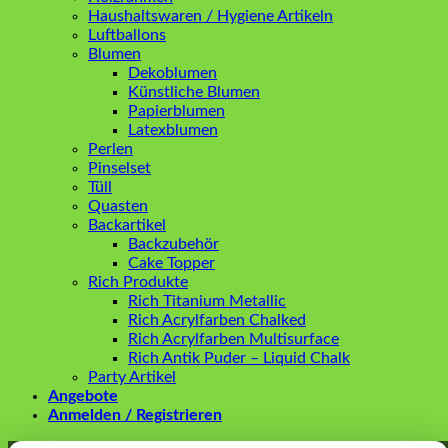
Haushaltswaren / Hygiene Artikeln
Luftballons
Blumen
Dekoblumen
Künstliche Blumen
Papierblumen
Latexblumen
Perlen
Pinselset
Tüll
Quasten
Backartikel
Backzubehör
Cake Topper
Rich Produkte
Rich Titanium Metallic
Rich Acrylfarben Chalked
Rich Acrylfarben Multisurface
Rich Antik Puder – Liquid Chalk
Party Artikel
Angebote
Anmelden / Registrieren