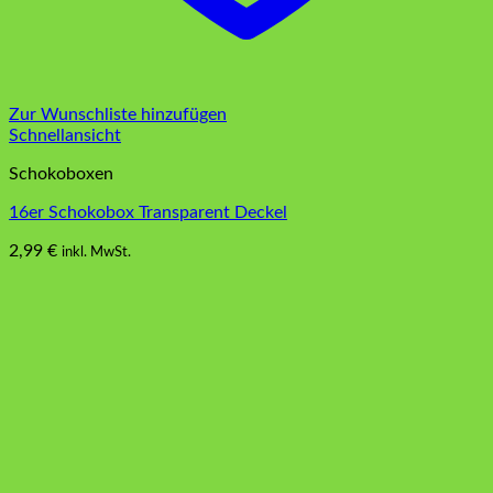
Zur Wunschliste hinzufügen
Schnellansicht
Schokoboxen
16er Schokobox Transparent Deckel
2,99
€
inkl. MwSt.
Dieses
Produkt
weist
mehrere
Varianten
auf.
Die
Optionen
können
auf
der