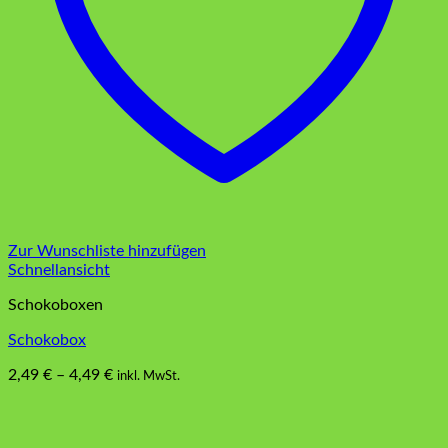
Zur Wunschliste hinzufügen
Schnellansicht
Schokoboxen
Schokobox
2,49
€
–
4,49
€
inkl. MwSt.
Dieses
Produkt
weist