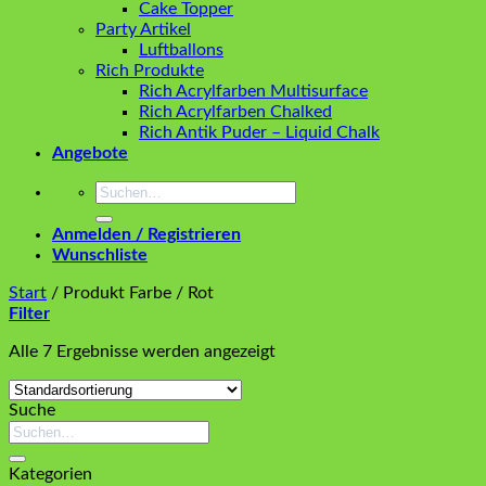
Cake Topper
Party Artikel
Luftballons
Rich Produkte
Rich Acrylfarben Multisurface
Rich Acrylfarben Chalked
Rich Antik Puder – Liquid Chalk
Angebote
Suchen
nach:
Anmelden / Registrieren
Wunschliste
Start
/
Produkt Farbe
/
Rot
Filter
Alle 7 Ergebnisse werden angezeigt
Suche
Suchen
nach:
Kategorien