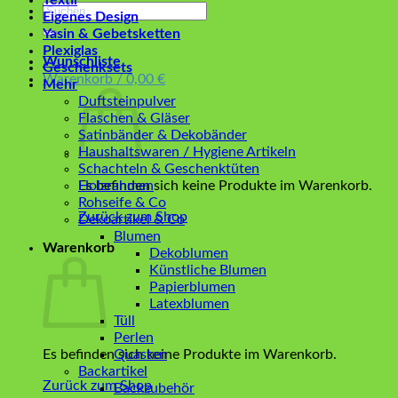
Textil
Suchen
Eigenes Design
nach:
Yasin & Gebetsketten
Plexiglas
Wunschliste
Geschenksets
Warenkorb /
0,00
€
Mehr
Duftsteinpulver
Flaschen & Gläser
Satinbänder & Dekobänder
Haushaltswaren / Hygiene Artikeln
Schachteln & Geschenktüten
Es befinden sich keine Produkte im Warenkorb.
Holzrahmen
Rohseife & Co
Zurück zum Shop
Dekoartikel & Co
Blumen
Warenkorb
Dekoblumen
Künstliche Blumen
Papierblumen
Latexblumen
Tüll
Perlen
Es befinden sich keine Produkte im Warenkorb.
Quasten
Backartikel
Zurück zum Shop
Backzubehör