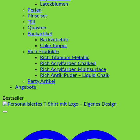
Latexblumen
Perlen
Pinselset
Tüll
Quasten
Backartikel
Backzubehör
Cake Topper
Rich Produkte
Rich Titanium Metallic
Rich Acrylfarben Chalked
Rich Acrylfarben Multisurface
Rich Antik Puder – Liquid Chalk
Party Artikel
Angebote
Bestseller