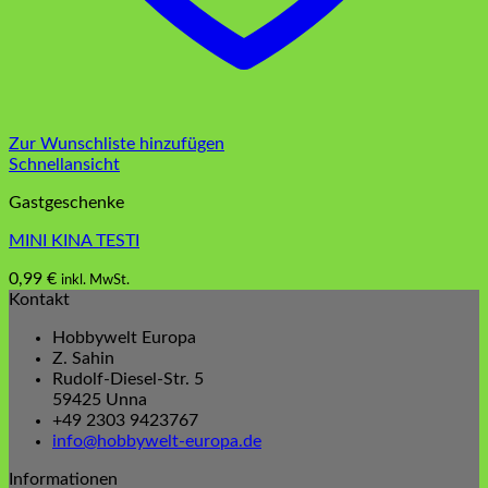
Zur Wunschliste hinzufügen
Schnellansicht
Gastgeschenke
MINI KINA TESTI
0,99
€
inkl. MwSt.
Dieses
Kontakt
Produkt
Hobbywelt Europa
weist
Z. Sahin
mehrere
Rudolf-Diesel-Str. 5
Varianten
59425 Unna
auf.
+49 2303 9423767
Die
info@hobbywelt-europa.de
Optionen
können
Informationen
auf