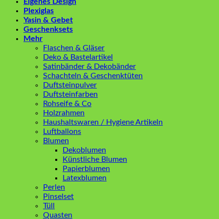
Eigenes Design
Plexiglas
Yasin & Gebet
Geschenksets
Mehr
Flaschen & Gläser
Deko & Bastelartikel
Satinbänder & Dekobänder
Schachteln & Geschenktüten
Duftsteinpulver
Duftsteinfarben
Rohseife & Co
Holzrahmen
Haushaltswaren / Hygiene Artikeln
Luftballons
Blumen
Dekoblumen
Künstliche Blumen
Papierblumen
Latexblumen
Perlen
Pinselset
Tüll
Quasten