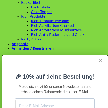
Backartikel
Backzubehör
Cake Topper
Rich Produkte
Rich Titanium Metallic
Rich Acrylfarben Chalked
Rich Acrylfarben Multisurface
Rich Antik Puder – Liquid Chalk
Party Artikel
Angebote
Anmelden / Registrieren
Anmelden
✕
Erforderlich
Benutzername oder E-Mail-Adresse
*
🎉 10% auf deine Bestellung!
Erforderlich
Passwort
*
Melde dich jetzt für unseren Newsletter an und
erhalte deinen Rabattcode direkt per E-Mail.
Angemeldet bleiben
Anmelden
Passwort vergessen?