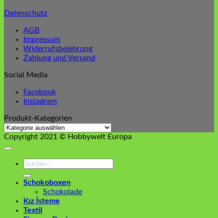
der
Datenschutz
Produktseite
gewählt
AGB
werden
Impressum
Widerrufsbelehrung
Zahlung und Versand
Social Media
Facebook
Instagram
Produkt-Kategorien
Copyright 2021 © Hobbywelt Europa
Suchen
nach:
Schokoboxen
Schokolade
Kız İsteme
Textil