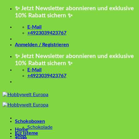
Zum
✨ Jetzt Newsletter abonnieren und exklusive
Inhalt
10% Rabatt sichern ✨
springen
E-Mail
+4923039423767
Anmelden / Registrieren
✨ Jetzt Newsletter abonnieren und exklusive
10% Rabatt sichern ✨
E-Mail
+4923039423767
Schokoboxen
Schokolade
Home
Kız İsteme
Shop