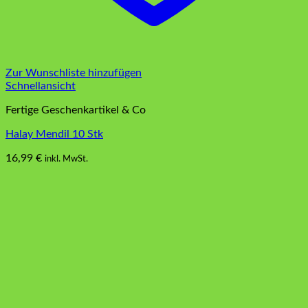
Zur Wunschliste hinzufügen
Schnellansicht
Fertige Geschenkartikel & Co
Halay Mendil 10 Stk
16,99
€
inkl. MwSt.
Dieses
Produkt
weist
mehrere
Varianten
auf.
Die
Optionen
können
auf
der