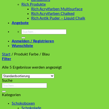
Rich Produkte
Rich Acrylfarben Multisurface
Rich Acrylfarben Chalked
Rich Antik Puder – Liquid Chalk
Angebote
Suchen
nach:
Anmelden / Registrieren
Wunschliste
Start
/
Produkt Farbe
/
Blau
Filter
Alle 5 Ergebnisse werden angezeigt
Suche
Suchen
nach:
Kategorien
Schokoboxen
Schokolade