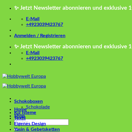
Zum
✨ Jetzt Newsletter abonnieren und exklusive 
Inhalt
springen
E-Mail
+4923039423767
Anmelden / Registrieren
✨ Jetzt Newsletter abonnieren und exklusive 
E-Mail
+4923039423767
Schokoboxen
Schokolade
Home
Kız İsteme
Shop
Textil
Suchen
Eigenes Design
nach:
Yasin & Gebetsketten