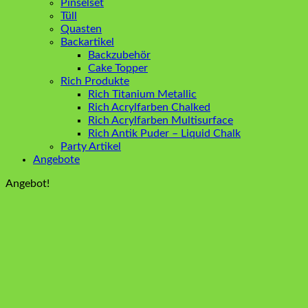
Pinselset
Tüll
Quasten
Backartikel
Backzubehör
Cake Topper
Rich Produkte
Rich Titanium Metallic
Rich Acrylfarben Chalked
Rich Acrylfarben Multisurface
Rich Antik Puder – Liquid Chalk
Party Artikel
Angebote
Angebot!