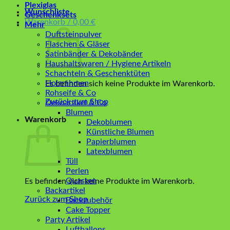
Plexiglas
Wunschliste
Geschenksets
Warenkorb /
0,00
€
Mehr
Duftsteinpulver
Flaschen & Gläser
Satinbänder & Dekobänder
Haushaltswaren / Hygiene Artikeln
Schachteln & Geschenktüten
Holzrahmen
Es befinden sich keine Produkte im Warenkorb.
Rohseife & Co
Zurück zum Shop
Dekoartikel & Co
Blumen
Warenkorb
Dekoblumen
Künstliche Blumen
Papierblumen
Latexblumen
Tüll
Perlen
Quasten
Es befinden sich keine Produkte im Warenkorb.
Backartikel
Zurück zum Shop
Backzubehör
Cake Topper
Party Artikel
Luftballons