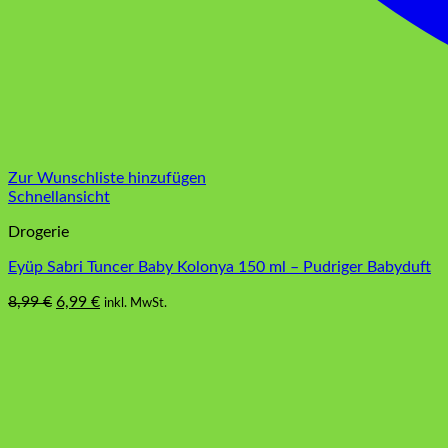
Zur Wunschliste hinzufügen
Schnellansicht
Drogerie
Eyüp Sabri Tuncer Baby Kolonya 150 ml – Pudriger Babyduft
Ursprünglicher
Aktueller
8,99
€
6,99
€
inkl. MwSt.
Dieses
Preis
Preis
Produkt
war:
ist:
weist
8,99 €
6,99 €.
mehrere
Varianten
auf.
Die