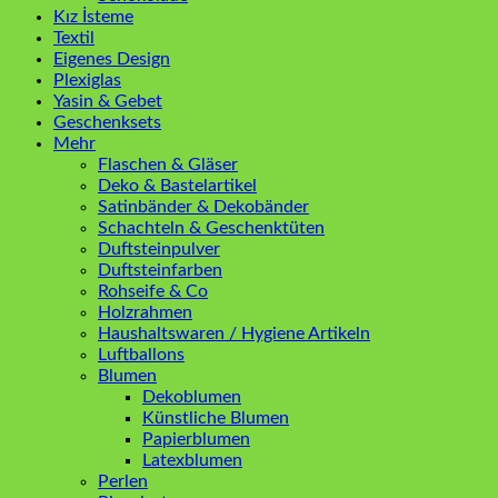
Kız İsteme
Textil
Eigenes Design
Plexiglas
Yasin & Gebet
Geschenksets
Mehr
Flaschen & Gläser
Deko & Bastelartikel
Satinbänder & Dekobänder
Schachteln & Geschenktüten
Duftsteinpulver
Duftsteinfarben
Rohseife & Co
Holzrahmen
Haushaltswaren / Hygiene Artikeln
Luftballons
Blumen
Dekoblumen
Künstliche Blumen
Papierblumen
Latexblumen
Perlen