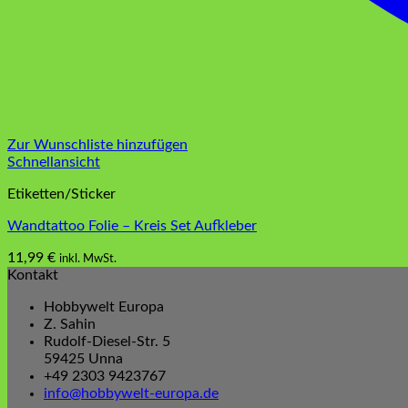
Zur Wunschliste hinzufügen
Schnellansicht
Etiketten/Sticker
Wandtattoo Folie – Kreis Set Aufkleber
11,99
€
inkl. MwSt.
Dieses
Kontakt
Produkt
Hobbywelt Europa
weist
Z. Sahin
mehrere
Rudolf-Diesel-Str. 5
Varianten
59425 Unna
auf.
+49 2303 9423767
Die
info@hobbywelt-europa.de
Optionen