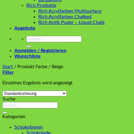
Rich Produkte
Rich Acrylfarben Multisurface
Rich Acrylfarben Chalked
Rich Antik Puder – Liquid Chalk
Angebote
Suchen
nach:
Anmelden / Registrieren
Wunschliste
Start
/
Produkt Farbe
/
Beige
Filter
Einzelnes Ergebnis wird angezeigt
Suche
Suchen
nach:
Kategorien
Schokoboxen
Schokolade