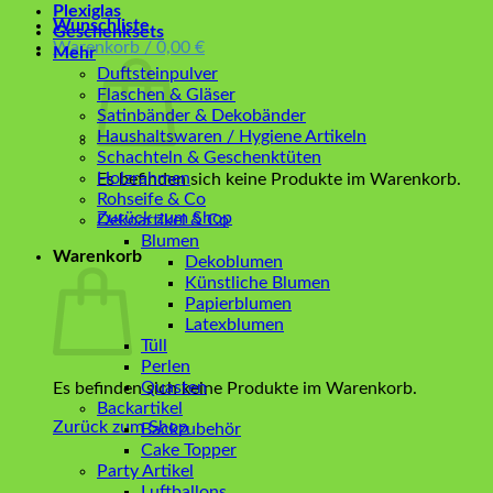
Plexiglas
Wunschliste
Geschenksets
Warenkorb /
0,00
€
Mehr
Duftsteinpulver
Flaschen & Gläser
Satinbänder & Dekobänder
Haushaltswaren / Hygiene Artikeln
Schachteln & Geschenktüten
Holzrahmen
Es befinden sich keine Produkte im Warenkorb.
Rohseife & Co
Zurück zum Shop
Dekoartikel & Co
Blumen
Warenkorb
Dekoblumen
Künstliche Blumen
Papierblumen
Latexblumen
Tüll
Perlen
Quasten
Es befinden sich keine Produkte im Warenkorb.
Backartikel
Zurück zum Shop
Backzubehör
Cake Topper
Party Artikel
Luftballons