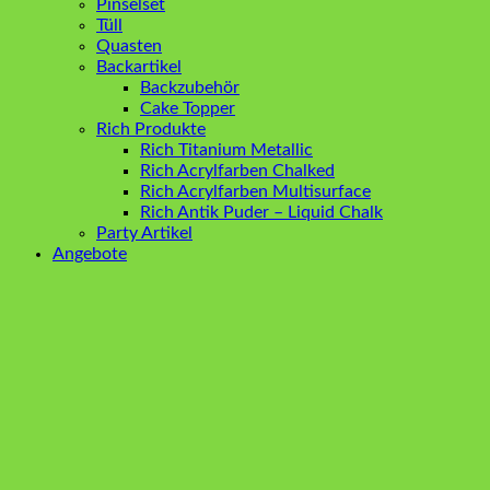
Pinselset
Tüll
Quasten
Backartikel
Backzubehör
Cake Topper
Rich Produkte
Rich Titanium Metallic
Rich Acrylfarben Chalked
Rich Acrylfarben Multisurface
Rich Antik Puder – Liquid Chalk
Party Artikel
Angebote