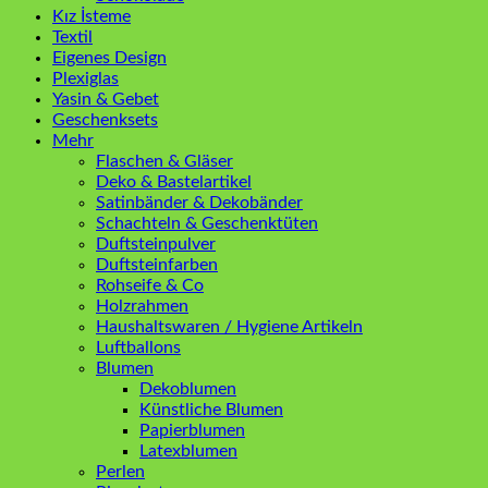
Kız İsteme
Textil
Eigenes Design
Plexiglas
Yasin & Gebet
Geschenksets
Mehr
Flaschen & Gläser
Deko & Bastelartikel
Satinbänder & Dekobänder
Schachteln & Geschenktüten
Duftsteinpulver
Duftsteinfarben
Rohseife & Co
Holzrahmen
Haushaltswaren / Hygiene Artikeln
Luftballons
Blumen
Dekoblumen
Künstliche Blumen
Papierblumen
Latexblumen
Perlen