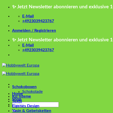
Zum
✨ Jetzt Newsletter abonnieren und exklusive 
Inhalt
springen
E-Mail
+4923039423767
Anmelden / Registrieren
✨ Jetzt Newsletter abonnieren und exklusive 
E-Mail
+4923039423767
Schokoboxen
Schokolade
Home
Kız İsteme
Shop
Textil
Suchen
Eigenes Design
nach:
Yasin & Gebetsketten