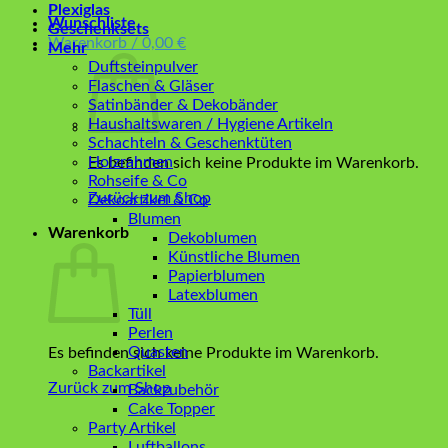
Plexiglas
Wunschliste
Geschenksets
Warenkorb /
0,00
€
Mehr
Duftsteinpulver
Flaschen & Gläser
Satinbänder & Dekobänder
Haushaltswaren / Hygiene Artikeln
Schachteln & Geschenktüten
Holzrahmen
Es befinden sich keine Produkte im Warenkorb.
Rohseife & Co
Zurück zum Shop
Dekoartikel & Co
Blumen
Warenkorb
Dekoblumen
Künstliche Blumen
Papierblumen
Latexblumen
Tüll
Perlen
Quasten
Es befinden sich keine Produkte im Warenkorb.
Backartikel
Zurück zum Shop
Backzubehör
Cake Topper
Party Artikel
Luftballons