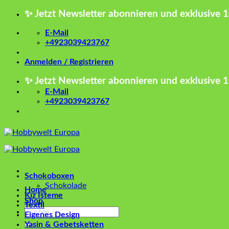
Zum
✨ Jetzt Newsletter abonnieren und exklusive 
Inhalt
springen
E-Mail
+4923039423767
Anmelden / Registrieren
✨ Jetzt Newsletter abonnieren und exklusive 
E-Mail
+4923039423767
Schokoboxen
Schokolade
Home
Kız İsteme
Shop
Textil
Suchen
Eigenes Design
nach:
Yasin & Gebetsketten