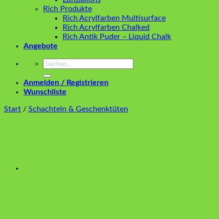
Rich Produkte
Rich Acrylfarben Multisurface
Rich Acrylfarben Chalked
Rich Antik Puder – Liquid Chalk
Angebote
Suchen
nach:
Anmelden / Registrieren
Wunschliste
Start
/
Schachteln & Geschenktüten