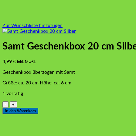
Zur Wunschliste hinzufügen
Samt Geschenkbox 20 cm Silb
4,99
€
inkl. MwSt.
Geschenkbox überzogen mit Samt
Größe: ca. 20 cm Höhe: ca. 6 cm
1 vorrätig
Samt
Geschenkbox
In den Warenkorb
20
cm
Silber
Menge