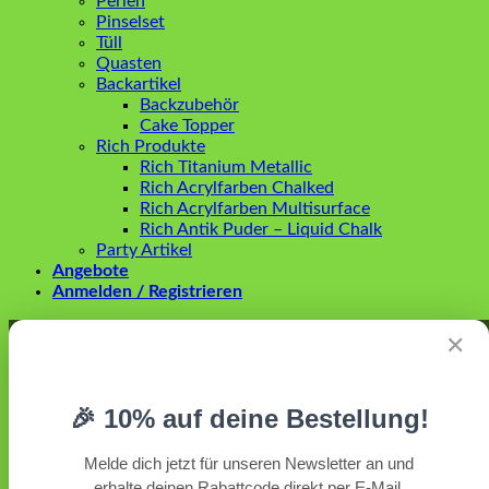
Perlen
Pinselset
Tüll
Quasten
Backartikel
Backzubehör
Cake Topper
Rich Produkte
Rich Titanium Metallic
Rich Acrylfarben Chalked
Rich Acrylfarben Multisurface
Rich Antik Puder – Liquid Chalk
Party Artikel
Angebote
Anmelden / Registrieren
Anmelden
✕
Erforderlich
Benutzername oder E-Mail-Adresse
*
🎉 10% auf deine Bestellung!
Erforderlich
Passwort
*
Melde dich jetzt für unseren Newsletter an und
erhalte deinen Rabattcode direkt per E-Mail.