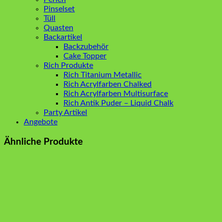
Pinselset
Tüll
Quasten
Backartikel
Backzubehör
Cake Topper
Rich Produkte
Rich Titanium Metallic
Rich Acrylfarben Chalked
Rich Acrylfarben Multisurface
Rich Antik Puder – Liquid Chalk
Party Artikel
Angebote
Ähnliche Produkte