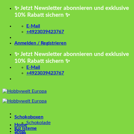
Zum
✨ Jetzt Newsletter abonnieren und exklusive
Inhalt
10% Rabatt sichern ✨
springen
E-Mail
+4923039423767
Anmelden / Registrieren
✨ Jetzt Newsletter abonnieren und exklusive
10% Rabatt sichern ✨
E-Mail
+4923039423767
Schokoboxen
Schokolade
Home
Kız İsteme
Shop