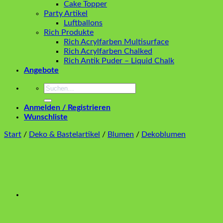
Cake Topper
Party Artikel
Luftballons
Rich Produkte
Rich Acrylfarben Multisurface
Rich Acrylfarben Chalked
Rich Antik Puder – Liquid Chalk
Angebote
Suchen
nach:
Anmelden / Registrieren
Wunschliste
Start
/
Deko & Bastelartikel
/
Blumen
/
Dekoblumen