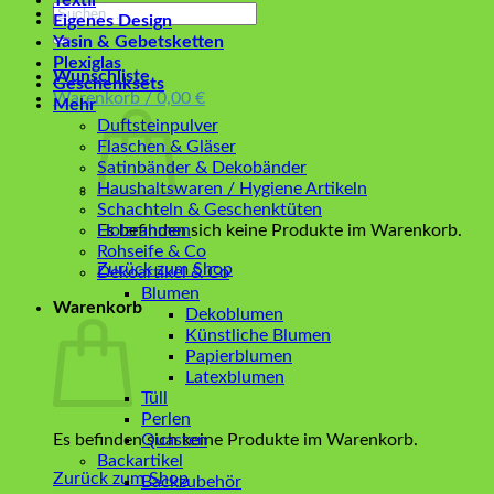
Textil
Suchen
Eigenes Design
nach:
Yasin & Gebetsketten
Plexiglas
Wunschliste
Geschenksets
Warenkorb /
0,00
€
Mehr
Duftsteinpulver
Flaschen & Gläser
Satinbänder & Dekobänder
Haushaltswaren / Hygiene Artikeln
Schachteln & Geschenktüten
Es befinden sich keine Produkte im Warenkorb.
Holzrahmen
Rohseife & Co
Zurück zum Shop
Dekoartikel & Co
Blumen
Warenkorb
Dekoblumen
Künstliche Blumen
Papierblumen
Latexblumen
Tüll
Perlen
Es befinden sich keine Produkte im Warenkorb.
Quasten
Backartikel
Zurück zum Shop
Backzubehör