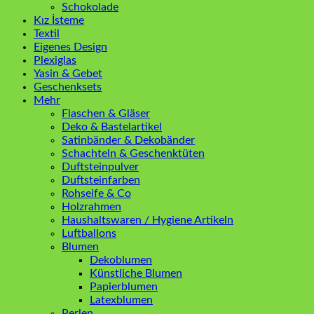
Schokolade
Kız İsteme
Textil
Eigenes Design
Plexiglas
Yasin & Gebet
Geschenksets
Mehr
Flaschen & Gläser
Deko & Bastelartikel
Satinbänder & Dekobänder
Schachteln & Geschenktüten
Duftsteinpulver
Duftsteinfarben
Rohseife & Co
Holzrahmen
Haushaltswaren / Hygiene Artikeln
Luftballons
Blumen
Dekoblumen
Künstliche Blumen
Papierblumen
Latexblumen
Perlen