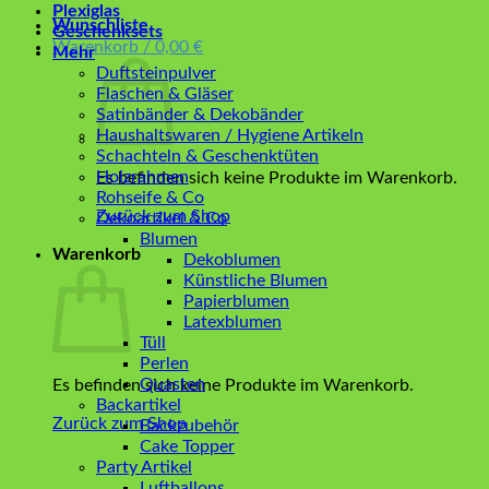
Plexiglas
Wunschliste
Geschenksets
Warenkorb /
0,00
€
Mehr
Duftsteinpulver
Flaschen & Gläser
Satinbänder & Dekobänder
Haushaltswaren / Hygiene Artikeln
Schachteln & Geschenktüten
Holzrahmen
Es befinden sich keine Produkte im Warenkorb.
Rohseife & Co
Zurück zum Shop
Dekoartikel & Co
Blumen
Warenkorb
Dekoblumen
Künstliche Blumen
Papierblumen
Latexblumen
Tüll
Perlen
Quasten
Es befinden sich keine Produkte im Warenkorb.
Backartikel
Zurück zum Shop
Backzubehör
Cake Topper
Party Artikel
Luftballons