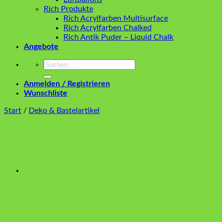
Rich Produkte
Rich Acrylfarben Multisurface
Rich Acrylfarben Chalked
Rich Antik Puder – Liquid Chalk
Angebote
Suchen
nach:
Anmelden / Registrieren
Wunschliste
Start
/
Deko & Bastelartikel