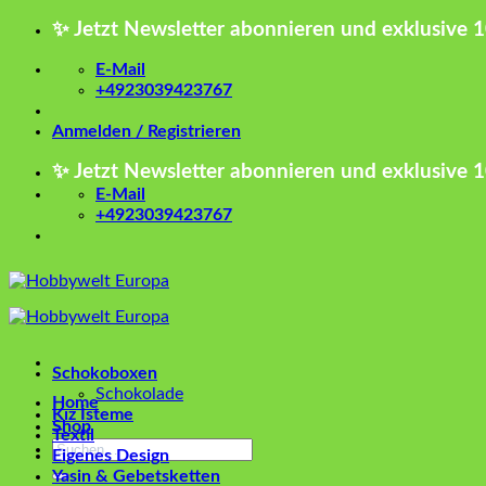
Zum
✨ Jetzt Newsletter abonnieren und exklusive 
Inhalt
springen
E-Mail
+4923039423767
Anmelden / Registrieren
✨ Jetzt Newsletter abonnieren und exklusive 
E-Mail
+4923039423767
Schokoboxen
Schokolade
Home
Kız İsteme
Shop
Textil
Suchen
Eigenes Design
nach:
Yasin & Gebetsketten