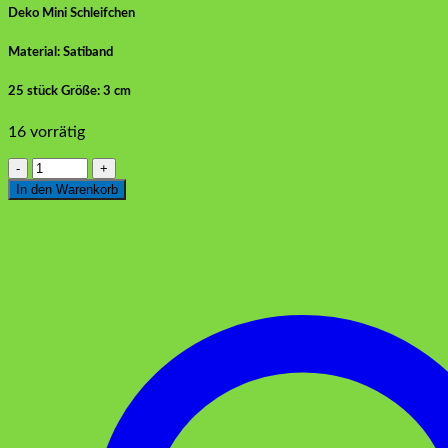
Deko Mini Schleifchen
Material: Satiband
25 stück Größe: 3 cm
16 vorrätig
Mini
Schleifen
In den Warenkorb
Weiss
mit
Pünktchen
Menge