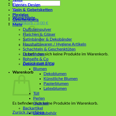
Textil
Suchen
Eigenes Design
nach:
Yasin & Gebetsketten
Plexiglas
Wunschliste
Geschenksets
Warenkorb /
0,00
€
Mehr
Duftsteinpulver
Flaschen & Gläser
Satinbänder & Dekobänder
Haushaltswaren / Hygiene Artikeln
Schachteln & Geschenktüten
Es befinden sich keine Produkte im Warenkorb.
Holzrahmen
Rohseife & Co
Zurück zum Shop
Dekoartikel & Co
Blumen
Warenkorb
Dekoblumen
Künstliche Blumen
Papierblumen
Latexblumen
Tüll
Perlen
Es befinden sich keine Produkte im Warenkorb.
Quasten
Backartikel
Zurück zum Shop
Backzubehör