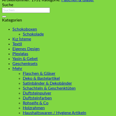
Suche
Suchen
nach:
Kategorien
Schokoboxen
Schokolade
Kız İsteme
Textil
Eigenes Design
Plexiglas
Yasin & Gebet
Geschenksets
Mehr
Flaschen & Gläser
Deko & Bastelartikel
Satinbänder & Dekobänder
Schachteln & Geschenktüten
Duftsteinpulver
Duftsteinfarben
Rohseife & Co
Holzrahmen
Haushaltswaren / Hygiene Artikeln