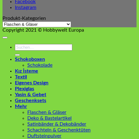
Facebook
Instagram
Produkt-Kategorien
Copyright 2021 © Hobbywelt Europa
Suchen
nach:
Schokoboxen
Schokolade
Kız İsteme
Textil
Eigenes Design
Plexiglas
Yasin & Gebet
Geschenksets
Mehr
Flaschen & Gläser
Deko & Bastelartikel
Satinbänder & Dekobänder
Schachteln & Geschenktüten
Duftsteinpulver