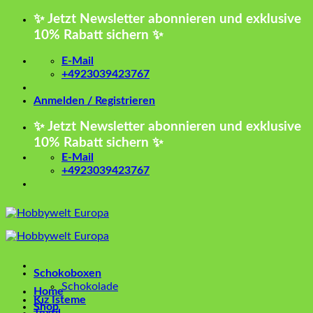
Zum
✨ Jetzt Newsletter abonnieren und exklusive
Inhalt
10% Rabatt sichern ✨
springen
E-Mail
+4923039423767
Anmelden / Registrieren
✨ Jetzt Newsletter abonnieren und exklusive
10% Rabatt sichern ✨
E-Mail
+4923039423767
Schokoboxen
Schokolade
Home
Kız İsteme
Shop