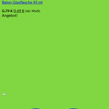
Balon Glasflasche 45 ml
Ursprünglicher
Aktueller
0,79
€
0,69
€
inkl. MwSt.
Preis
Preis
Angebot!
war:
ist:
0,79 €
0,69 €.