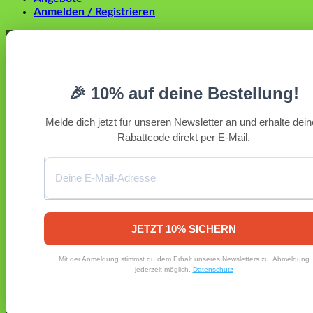
Anmelden / Registrieren
Anmelden
Erforderlich
Benutzername oder E-Mail-Adresse
*
🎉 10% auf deine Bestellung!
Erforderlich
Passwort
*
Melde dich jetzt für unseren Newsletter an und erhalte dei
Rabattcode direkt per E-Mail.
Angemeldet bleiben
Anmelden
Passwort vergessen?
Registrieren
Erforderlich
E-Mail-Adresse
*
JETZT 10% SICHERN
Ein Link zum Erstellen eines neuen Passworts wird an deine
Mit der Anmeldung stimmst du dem Erhalt unseres Newsletters zu. Abmeldung
E-Mail-Adresse gesendet.
jederzeit möglich.
Datenschutz
Ja, ich möchte ein Kundenkonto eröffnen und akzeptiere
Erforderlich
die
Datenschutzerklärung
.
*