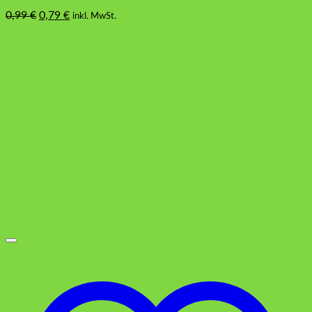
Ursprünglicher
Aktueller
0,99
€
0,79
€
inkl. MwSt.
Preis
Preis
war:
ist:
0,99 €
0,79 €.