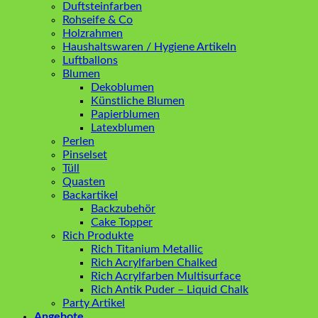
Duftsteinfarben
Rohseife & Co
Holzrahmen
Haushaltswaren / Hygiene Artikeln
Luftballons
Blumen
Dekoblumen
Künstliche Blumen
Papierblumen
Latexblumen
Perlen
Pinselset
Tüll
Quasten
Backartikel
Backzubehör
Cake Topper
Rich Produkte
Rich Titanium Metallic
Rich Acrylfarben Chalked
Rich Acrylfarben Multisurface
Rich Antik Puder – Liquid Chalk
Party Artikel
Angebote