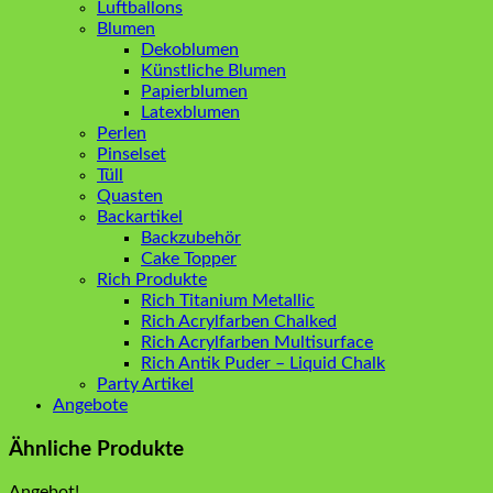
Luftballons
Blumen
Dekoblumen
Künstliche Blumen
Papierblumen
Latexblumen
Perlen
Pinselset
Tüll
Quasten
Backartikel
Backzubehör
Cake Topper
Rich Produkte
Rich Titanium Metallic
Rich Acrylfarben Chalked
Rich Acrylfarben Multisurface
Rich Antik Puder – Liquid Chalk
Party Artikel
Angebote
Ähnliche Produkte
Angebot!