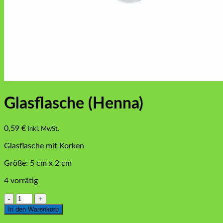
Glasflasche (Henna)
0,59
€
inkl. MwSt.
Glasflasche mit Korken
Größe: 5 cm x 2 cm
4 vorrätig
Glasflasche
(Henna)
In den Warenkorb
Menge