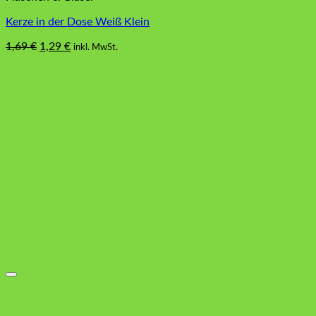
Kerze in der Dose Weiß Klein
Ursprünglicher
Aktueller
1,69
€
1,29
€
inkl. MwSt.
Preis
Preis
war:
ist:
1,69 €
1,29 €.