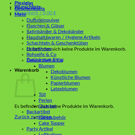
Plexiglas
Wunschliste
Geschenksets
Warenkorb /
0,00
€
Mehr
Duftsteinpulver
Flaschen & Gläser
Satinbänder & Dekobänder
Haushaltswaren / Hygiene Artikeln
Schachteln & Geschenktüten
Holzrahmen
Es befinden sich keine Produkte im Warenkorb.
Rohseife & Co
Zurück zum Shop
Dekoartikel & Co
Blumen
Warenkorb
Dekoblumen
Künstliche Blumen
Papierblumen
Latexblumen
Tüll
Perlen
Quasten
Es befinden sich keine Produkte im Warenkorb.
Backartikel
Zurück zum Shop
Backzubehör
Cake Topper
Party Artikel
Luftballons