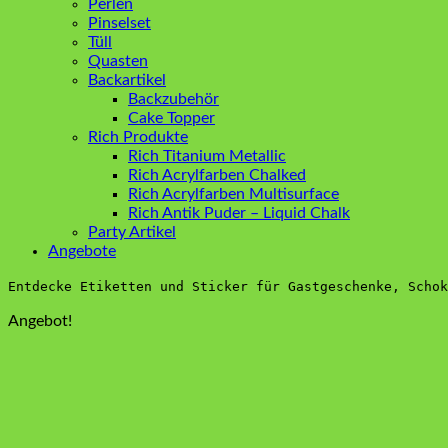
Perlen
Pinselset
Tüll
Quasten
Backartikel
Backzubehör
Cake Topper
Rich Produkte
Rich Titanium Metallic
Rich Acrylfarben Chalked
Rich Acrylfarben Multisurface
Rich Antik Puder – Liquid Chalk
Party Artikel
Angebote
Entdecke Etiketten und Sticker für Gastgeschenke, Schok
Angebot!