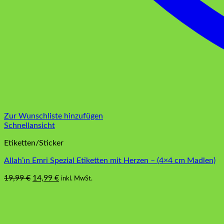
Zur Wunschliste hinzufügen
Schnellansicht
Etiketten/Sticker
Allah’ın Emri Spezial Etiketten mit Herzen – (4×4 cm Madlen)
Ursprünglicher
Aktueller
19,99
€
14,99
€
inkl. MwSt.
Dieses
Preis
Preis
Produkt
war:
ist:
weist
19,99 €
14,99 €.
mehrere