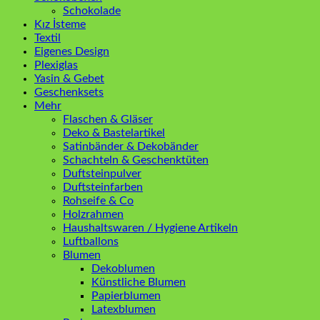
Schokolade
Kız İsteme
Textil
Eigenes Design
Plexiglas
Yasin & Gebet
Geschenksets
Mehr
Flaschen & Gläser
Deko & Bastelartikel
Satinbänder & Dekobänder
Schachteln & Geschenktüten
Duftsteinpulver
Duftsteinfarben
Rohseife & Co
Holzrahmen
Haushaltswaren / Hygiene Artikeln
Luftballons
Blumen
Dekoblumen
Künstliche Blumen
Papierblumen
Latexblumen