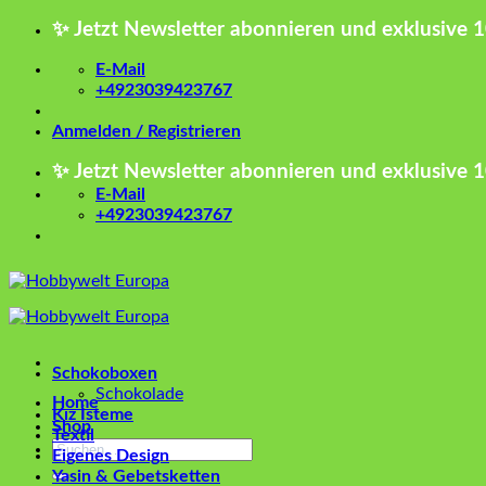
Zum
✨ Jetzt Newsletter abonnieren und exklusive 
Inhalt
springen
E-Mail
+4923039423767
Anmelden / Registrieren
✨ Jetzt Newsletter abonnieren und exklusive 
E-Mail
+4923039423767
Schokoboxen
Schokolade
Home
Kız İsteme
Shop
Textil
Suchen
Eigenes Design
nach:
Yasin & Gebetsketten