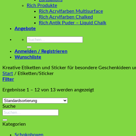
Rich Produkte
Rich Acrylfarben Multisurface
Rich Acrylfarben Chalked
Rich Antik Puder – Liquid Chalk
Angebote
Suchen
nach:
Anmelden / Registrieren
Wunschliste
Kreative Etiketten und Sticker für besondere Geschenkideen un
Start
/
Etiketten/Sticker
Filter
Ergebnisse 1 – 12 von 13 werden angezeigt
Suche
Suchen
nach:
Kategorien
Schokoboxen